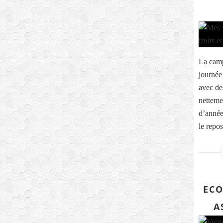
La camp
journée 
avec de
netteme
d’année
le repos
ECO
A