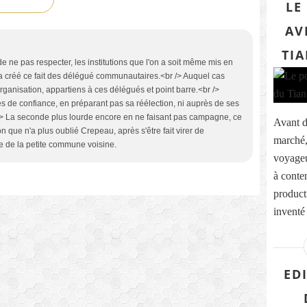
LE
AV
TIA
ne pas respecter, les institutions que l'on a soit même mis en
i a créé ce fait des délégué communautaires.<br /> Auquel cas
rganisation, appartiens à ces délégués et point barre.<br />
s de confiance, en préparant pas sa réélection, ni auprès de ses
 /> La seconde plus lourde encore en ne faisant pas campagne, ce
Avant d’
on que n'a plus oublié Crepeau, après s'être fait virer de
marché, 
e de la petite commune voisine.
voyageu
à conte
product
inventé 
ED