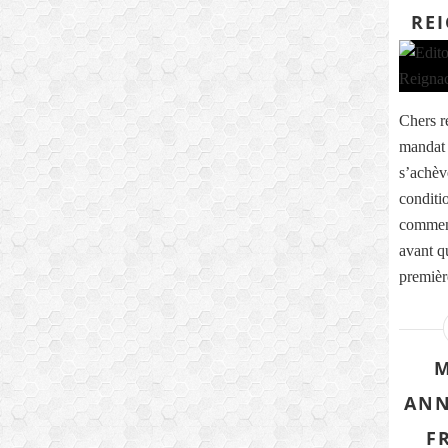
REI
Chers r
mandat 
s’achèv
conditi
commenc
avant q
première
M
ANN
F