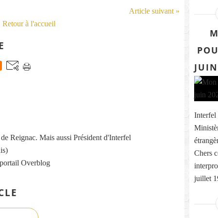
Article suivant »
Retour à l'accueil
M
E
POU
JUIN
Interfe
Ministè
re de Reignac. Mais aussi Président d'Interfel
étrangè
is)
Chers c
 portail Overblog
interpro
juillet 
CLE