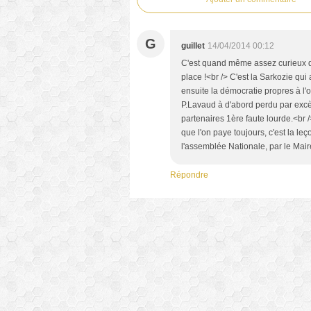
G
guillet
14/04/2014 00:12
C'est quand même assez curieux de 
place !<br /> C'est la Sarkozie qu
ensuite la démocratie propres à l'o
P.Lavaud à d'abord perdu par excè
partenaires 1ère faute lourde.<br
que l'on paye toujours, c'est la leç
l'assemblée Nationale, par le Mair
Répondre