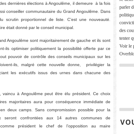
s des dernières élections à Angoulême, il demeure à la fois
parler 
 aussi conseiller communautaire du Grand Angoulême. Dans
politiq
 scrutin proportionnel de liste. C’est une nouveauté.
convict
 était donné par le conseil municipal.
des cou
tenter 
nd Angoulême sont majoritairement de gauche et ils sont
Voir le 
-ils optimiser politiquement la possibilité offerte par ce
Overbl
out pouvoir de contrôle des conseils municipaux sur les
vent-ils, malgré cette nouvelle donne, privilégier la
ciant les exécutifs issus des urnes dans chacune des
, vaincu à Angoulême peut être élu président. Ce choix
aires majoritaires aura pour conséquence immédiate de
 en deux camps. Sans compromission possible pour la
x seront confrontées aux 14 autres communes de
VOU
 comme président le chef de l’opposition au maire