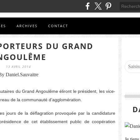
GES
ARCHIVES
CONTACT
 PORTEURS DU GRAND
NGOULÊME
13 AVRIL 2014
By Daniel.Sauvaitre
utaires du Grand Angoulême éliront le président, les vice-
ureau de la communauté d’agglomération.
D
es jours de la déflagration provoquée par la candidature
présidence de cet établissement public de coopération
Je tien