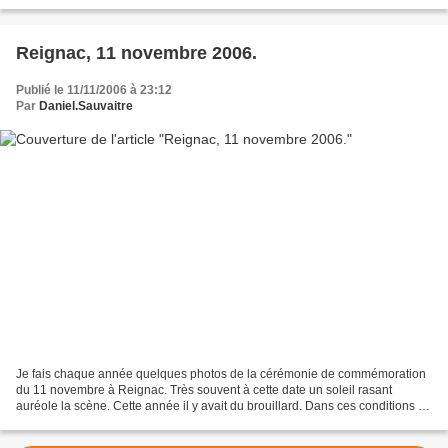
l’accumulation sans réussir à prendre...
Reignac, 11 novembre 2006.
Publié le 11/11/2006 à 23:12
Par
Daniel.Sauvaitre
Je fais chaque année quelques photos de la cérémonie de commémoration
du 11 novembre à Reignac. Très souvent à cette date un soleil rasant
auréole la scène. Cette année il y avait du brouillard. Dans ces conditions de
lumière la couleur des drapeaux et...