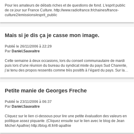
Pour les amateurs de débats riches et de questions de fond. L'esprit public
de ce jour sur France Culture. http://www.radiofrance.fr/chaines/france-
culture2/emissions/esprit_public
Mais si je dis ça je casse mon image.
Publié le 26/11/2006 à 22:29
Par
Daniel.Sauvaitre
Cette semaine à deux occasions, lors du conseil communautaire de mardi
puis lors d’une réunion du bureau du syndicat mixte du pays Sud Charente,
j’ai tenu des propos ressentis comme très positifs à l’égard du pays. Sur la
forme il semblerait donc que...
Petite manie de Georges Freche
Publié le 23/11/2006 à 06:37
Par
Daniel.Sauvaitre
Cliquez sur le lien ci-dessous pour lire une petite évaluation des valeurs en
politique assez piquante. (Cliquez ensuite sur le lien avec le blog de Jean
Michel Apathie) http://blog.rtl.fr/rtl-apathie