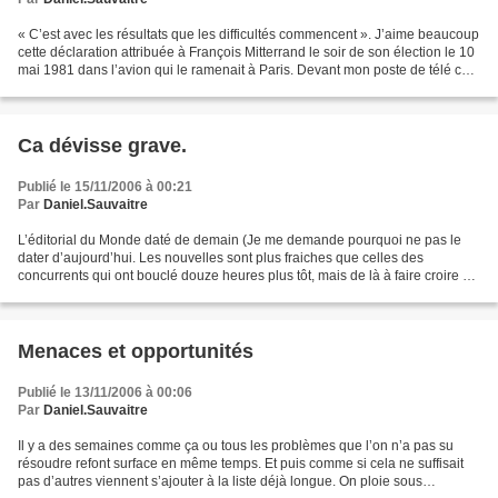
« C’est avec les résultats que les difficultés commencent ». J’aime beaucoup
cette déclaration attribuée à François Mitterrand le soir de son élection le 10
mai 1981 dans l’avion qui le ramenait à Paris. Devant mon poste de télé ce
soir elle me revient...
Ca dévisse grave.
Publié le 15/11/2006 à 00:21
Par
Daniel.Sauvaitre
L’éditorial du Monde daté de demain (Je me demande pourquoi ne pas le
dater d’aujourd’hui. Les nouvelles sont plus fraiches que celles des
concurrents qui ont bouclé douze heures plus tôt, mais de là à faire croire à
douze heures d’avance il y a une marge....
Menaces et opportunités
Publié le 13/11/2006 à 00:06
Par
Daniel.Sauvaitre
Il y a des semaines comme ça ou tous les problèmes que l’on n’a pas su
résoudre refont surface en même temps. Et puis comme si cela ne suffisait
pas d’autres viennent s’ajouter à la liste déjà longue. On ploie sous