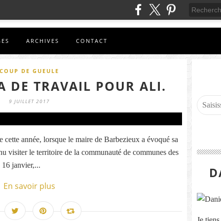
GES
ARCHIVES
CONTACT
COUP DE GUEULE
A DE TRAVAIL POUR ALI.
9 JUILLET 2017
 de cette année, lorsque le maire de Barbezieux a évoqué sa
enu visiter le territoire de la communauté de communes des
 16 janvier,...
D
En savoir plus
Je tien