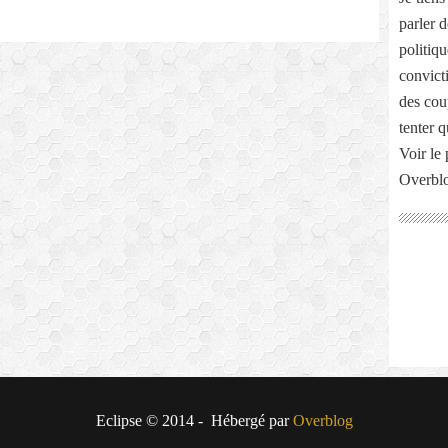
parler 
politiq
convict
des cou
tenter 
Voir le 
Overbl
Eclipse © 2014 - Hébergé par
Overblog