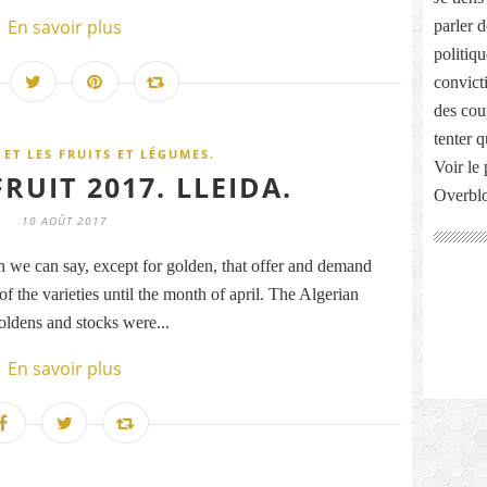
En savoir plus
parler 
politiq
convict
des cou
tenter 
ET LES FRUITS ET LÉGUMES.
Voir le 
UIT 2017. LLEIDA.
Overbl
10 AOÛT 2017
on we can say, except for golden, that offer and demand
f the varieties until the month of april. The Algerian
oldens and stocks were...
En savoir plus