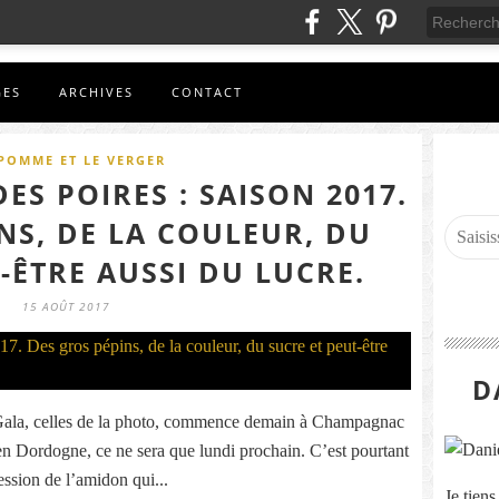
GES
ARCHIVES
CONTACT
POMME ET LE VERGER
ES POIRES : SAISON 2017.
NS, DE LA COULEUR, DU
-ÊTRE AUSSI DU LUCRE.
15 AOÛT 2017
D
 Gala, celles de la photo, commence demain à Champagnac
 Dordogne, ce ne sera que lundi prochain. C’est pourtant
ession de l’amidon qui...
Je tien