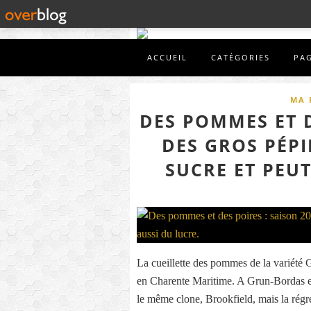
ACCUEIL
CATÉGORIES
PA
MA 
DES POMMES ET D
DES GROS PÉPI
SUCRE ET PEUT
La cueillette des pommes de la variété
en Charente Maritime. A Grun-Bordas en
le même clone, Brookfield, mais la régr