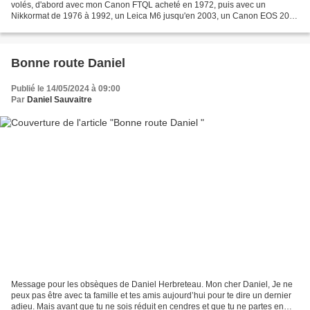
volés, d'abord avec mon Canon FTQL acheté en 1972, puis avec un
Nikkormat de 1976 à 1992, un Leica M6 jusqu'en 2003, un Canon EOS 20 D
ensuite et rapidement un puis deux Canon...
Bonne route Daniel
Publié le 14/05/2024 à 09:00
Par
Daniel Sauvaitre
Message pour les obsèques de Daniel Herbreteau. Mon cher Daniel, Je ne
peux pas être avec ta famille et tes amis aujourd’hui pour te dire un dernier
adieu. Mais avant que tu ne sois réduit en cendres et que tu ne partes en