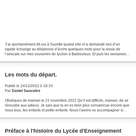
J’ai spontanément dit oui à Suzette quand elle m’a demandé lors d’un
rapide échange au téléphone d’écrire quelques mots pour la revue de
l’amicale sur mes souvenirs de lycéen à Barbezieux. Et puis les semaines
ont passé sans que je sache très bien par...
Les mots du départ.
Publié le 24/12/2022 à 18:33
Par
Daniel Sauvaitre
Obsèques de maman le 21 novembre 2022 Qu’il est difficile, maman, de se
résoudre aux adieux. Je sais que tu en es bien plus convaincue encore que
nous tous, tes enfants et petits-enfants. Nous t’avons vu accompagner si
assidument, si tendrement et jusqu’à...
Préface à l'histoire du Lycée d'Enseignement