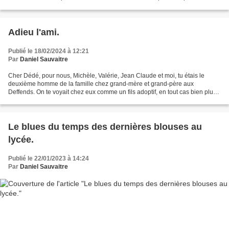
fumée, j’ai eu envie de rappeler...
Adieu l'ami.
Publié le 18/02/2024 à 12:21
Par
Daniel Sauvaitre
Cher Dédé, pour nous, Michèle, Valérie, Jean Claude et moi, tu étais le
deuxième homme de la famille chez grand-mère et grand-père aux
Deffends. On te voyait chez eux comme un fils adoptif, en tout cas bien plus
que l’homme à tout faire à la maison comme...
Le blues du temps des dernières blouses au
lycée.
Publié le 22/01/2023 à 14:24
Par
Daniel Sauvaitre