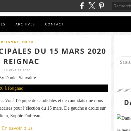
GES
ARCHIVES
CONTACT
,
REIGNAC
RN 10
CIPALES DU 15 MARS 2020
 REIGNAC
16 FÉVRIER 2020
By Daniel Sauvaitre
D
ac. Voilà l’équipe de candidates et de candidats que nous
caises pour l’élection du 15 mars. De gauche à droite sur
lteur, Sophie Dubreau,...
En savoir plus
Je tien