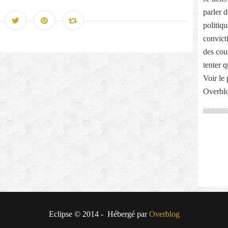
parler 
politiq
convict
des cou
tenter 
Voir le 
Overbl
Eclipse © 2014 - Hébergé par
Overblog