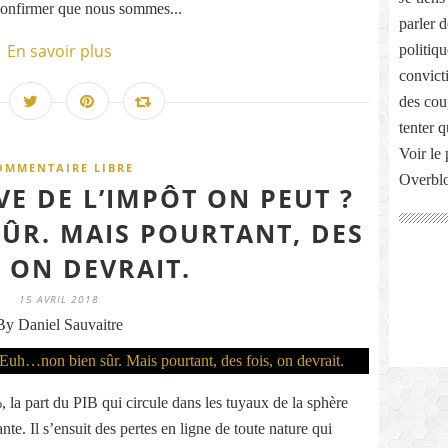
onfirmer que nous sommes...
parler 
En savoir plus
politiq
convict
des cou
tenter 
Voir le 
OMMENTAIRE LIBRE
Overbl
VE DE L’IMPÔT ON PEUT ?
ÛR. MAIS POURTANT, DES
, ON DEVRAIT.
15 AVRIL 2018
By Daniel Sauvaitre
la part du PIB qui circule dans les tuyaux de la sphère
te. Il s’ensuit des pertes en ligne de toute nature qui