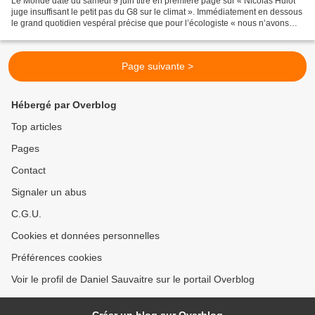
Le Monde daté du samedi 9 juin titre en première page sur « Nicolas Hulot
juge insuffisant le petit pas du G8 sur le climat ». Immédiatement en dessous
le grand quotidien vespéral précise que pour l’écologiste « nous n’avons
pas d’autre choix que de réduire...
Page suivante >
Hébergé par Overblog
Top articles
Pages
Contact
Signaler un abus
C.G.U.
Cookies et données personnelles
Préférences cookies
Voir le profil de Daniel Sauvaitre sur le portail Overblog