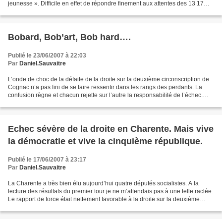
jeunesse ». Difficile en effet de répondre finement aux attentes des 13 17
ans hors du temps scolaire si l’on...
Bobard, Bob’art, Bob hard….
Publié le 23/06/2007 à 22:03
Par
Daniel.Sauvaitre
L’onde de choc de la défaite de la droite sur la deuxième circonscription de
Cognac n’a pas fini de se faire ressentir dans les rangs des perdants. La
confusion règne et chacun rejette sur l’autre la responsabilité de l’échec.
Quand une victoire en politique...
Echec sévère de la droite en Charente. Mais vive
la démocratie et vive la cinquième république.
Publié le 17/06/2007 à 23:17
Par
Daniel.Sauvaitre
La Charente a très bien élu aujourd’hui quatre députés socialistes. A la
lecture des résultats du premier tour je ne m’attendais pas à une telle raclée.
Le rapport de force était nettement favorable à la droite sur la deuxième
circonscription et sur la...