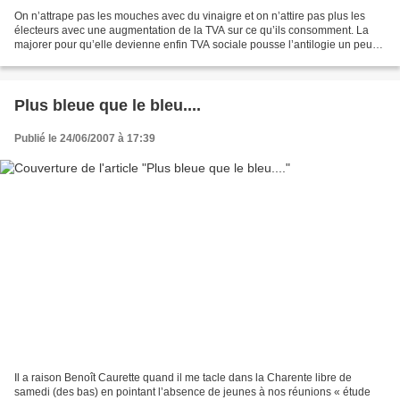
On n’attrape pas les mouches avec du vinaigre et on n’attire pas plus les
électeurs avec une augmentation de la TVA sur ce qu’ils consomment. La
majorer pour qu’elle devienne enfin TVA sociale pousse l’antilogie un peu
trop loin pour ne pas être perçue...
Plus bleue que le bleu....
Publié le 24/06/2007 à 17:39
Il a raison Benoît Caurette quand il me tacle dans la Charente libre de
samedi (des bas) en pointant l’absence de jeunes à nos réunions « étude