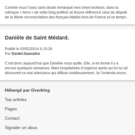
Comme vous l’avez sans doute remarqué mes chers lecteurs, dans la
rubrique « liens » de votre blog préféré se trouve référencé celui du député
de la 9ème circonscription des français établis hors de France et un temps
charentais, Pouria Amirshahi. Il...
Danièle de Saint Médard.
Publié le 02/02/2014 à 15:26
Par
Daniel.Sauvaitre
C’est donc aujourd’hui que Danièle nous quitte. Elle, si en forme il y a
encore quelques semaines. Mais hospitalisée d’urgence après qu’on lui ait
découvert ce mal silencieux qui diffuse insidieusement. Je l’entends encore
me dire que cela se présentait...
Hébergé par Overblog
Top articles
Pages
Contact
Signaler un abus