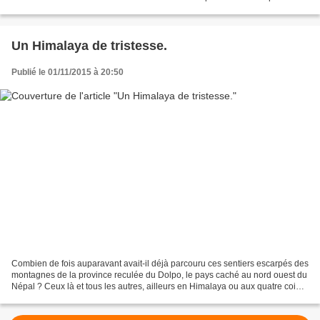
espérions. Selon la magistrate,...
Un Himalaya de tristesse.
Publié le 01/11/2015 à 20:50
Combien de fois auparavant avait-il déjà parcouru ces sentiers escarpés des
montagnes de la province reculée du Dolpo, le pays caché au nord ouest du
Népal ? Ceux là et tous les autres, ailleurs en Himalaya ou aux quatre coins
du globe pendant ces près...