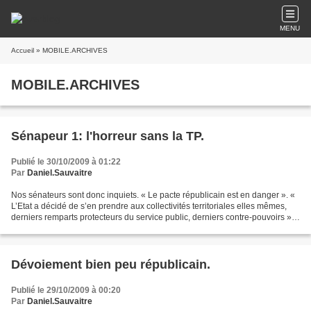
MENU
Accueil
» MOBILE.ARCHIVES
MOBILE.ARCHIVES
Sénapeur 1: l'horreur sans la TP.
Publié le 30/10/2009 à 01:22
Par
Daniel.Sauvaitre
Nos sénateurs sont donc inquiets. « Le pacte républicain est en danger ». «
L’Etat a décidé de s’en prendre aux collectivités territoriales elles mêmes,
derniers remparts protecteurs du service public, derniers contre-pouvoirs ».
Et comment cela ? « D’abord...
Dévoiement bien peu républicain.
Publié le 29/10/2009 à 00:20
Par
Daniel.Sauvaitre