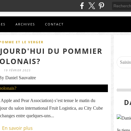
GES
ARCHIVES
CONTACT
POMME ET LE VERGER
AUJOURD'HUI DU POMMIER
OLONAIS?
19 FÉVRIER 2023
By Daniel Sauvaitre
D
pple and Pear Association) s’est tenue le matin du
 jour du salon international Fruit Logistica, au City Cube
échanges entre quelques-uns...
En savoir plus
Je tien