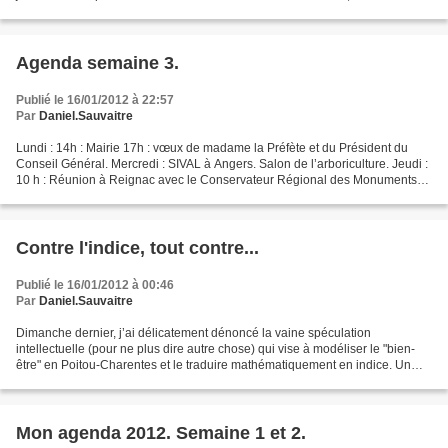
commune ». Je suis au programme, en début...
Agenda semaine 3.
Publié le 16/01/2012 à 22:57
Par
Daniel.Sauvaitre
Lundi : 14h : Mairie 17h : vœux de madame la Préfète et du Président du
Conseil Général. Mercredi : SIVAL à Angers. Salon de l’arboriculture. Jeudi :
10 h : Réunion à Reignac avec le Conservateur Régional des Monuments
Historiques pour la rénovation de...
Contre l'indice, tout contre...
Publié le 16/01/2012 à 00:46
Par
Daniel.Sauvaitre
Dimanche dernier, j’ai délicatement dénoncé la vaine spéculation
intellectuelle (pour ne plus dire autre chose) qui vise à modéliser le "bien-
être" en Poitou-Charentes et le traduire mathématiquement en indice. Un
curieux syllogisme m’a été adressé en...
Mon agenda 2012. Semaine 1 et 2.