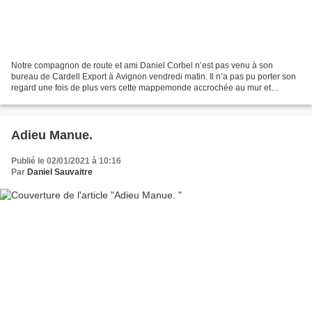
Notre compagnon de route et ami Daniel Corbel n’est pas venu à son
bureau de Cardell Export à Avignon vendredi matin. Il n’a pas pu porter son
regard une fois de plus vers cette mappemonde accrochée au mur et
couverte d’épingles qui marquent les ports...
Adieu Manue.
Publié le 02/01/2021 à 10:16
Par
Daniel Sauvaitre