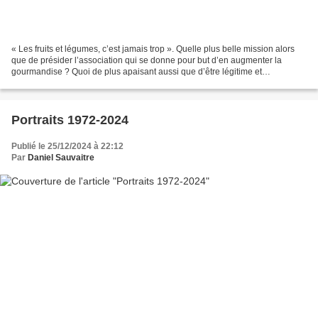
« Les fruits et légumes, c’est jamais trop ». Quelle plus belle mission alors
que de présider l’association qui se donne pour but d’en augmenter la
gourmandise ? Quoi de plus apaisant aussi que d’être légitime et
incontestable dans un monde où pleuvent...
Portraits 1972-2024
Publié le 25/12/2024 à 22:12
Par
Daniel Sauvaitre