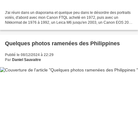
J'ai réuni dans un diaporama et quelque peu dans le désordre des portraits
volés, d'abord avec mon Canon FTQL acheté en 1972, puis avec un
Nikkormat de 1976 à 1992, un Leica M6 jusqu'en 2003, un Canon EOS 20 D
ensuite et rapidement un puis deux Canon...
Quelques photos ramenées des Philippines
Publié le 08/12/2024 à 22:29
Par
Daniel Sauvaitre