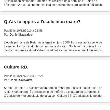
l’Association Nationale Pommes Poires il y a déjà deux ans. C’était en
décembre 2008. La commercialisation des pommes, qui avait plutôt très bien
commencé cette année-là, s’est ensuite...
Qu'as tu appris à l'école mon maire?
Publié le 19/12/2010 à 23:58
Par
Daniel.Sauvaitre
L’école primaire de Reignac a fermé en juin 2000, trois ans après celle de
Lamérac. Le Syndicat Intercommunal à Vocation Scolaire qui unissait nos
deux communes a du être dissous et notre commune a accueilli un temps
les écoliers dans une classe unique....
Culture RD.
Publié le 16/12/2010 à 00:59
Par
Daniel.Sauvaitre
Samedi dernier, je suis arrivé un peu en retard pour assister au concert de
l’Alter Quintet donné dans la salle du théâtre du château de Barbezieux.
C’était le dernier spectacle de la saison Culture 3B. C’était aussi le pot de
départ, programmé et surprise,...