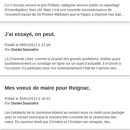
Ce n’est pas encore le prix Pulitzer, catégorie service public ou reportage
d’investigation, bien sûr. Mais c’est une nouvelle reconnaissance de
l’excellent travail de Gil Rivière-Wekstein que le Figaro a imprimé hier dans
ses colonnes. Un peu plus de...
J'ai essayé, on peut.
Publié le 09/01/2013 à 13:28
Par
Daniel.Sauvaitre
La Charente Libre, comme la plupart des grands quotidiens, réalise quasi
quotidiennement un sondage en ligne sur un sujet d’actualité. Il m’arrive à
l’occasion d’y participer pour voir instantanément l’état de l’opinion des
internautes assidus du site....
Mes voeux de maire pour Reignac.
Publié le 05/01/2013 à 16:43
Par
Daniel.Sauvaitre
Les habitants de la commune étaient au rendez-vous ce matin pour partager
avec le conseil municipal le moment très convivial de la cérémonie des
vœux. Du saumon fumé par Christine et Christian sur canapés, des
bouchées et des toasts soigneusement préparés...