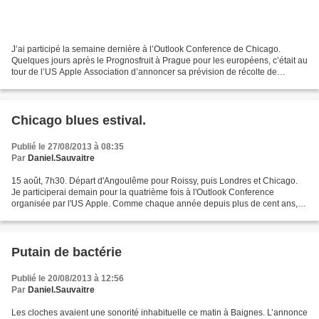
J’ai participé la semaine dernière à l’Outlook Conference de Chicago.
Quelques jours après le Prognosfruit à Prague pour les européens, c’était au
tour de l’US Apple Association d’annoncer sa prévision de récolte de
pommes pour 2013 en Amérique du nord....
Chicago blues estival.
Publié le 27/08/2013 à 08:35
Par
Daniel.Sauvaitre
15 août, 7h30. Départ d'Angoulême pour Roissy, puis Londres et Chicago.
Je participerai demain pour la quatrième fois à l'Outlook Conference
organisée par l'US Apple. Comme chaque année depuis plus de cent ans,
les représentants des producteurs de pommes...
Putain de bactérie
Publié le 20/08/2013 à 12:56
Par
Daniel.Sauvaitre
Les cloches avaient une sonorité inhabituelle ce matin à Baignes. L’annonce