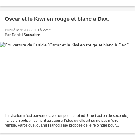
Oscar et le Kiwi en rouge et blanc à Dax.
Publié le 15/08/2013 à 22:25
Par
Daniel.Sauvaitre
L’invitation m’est parvenue avec un peu de retard. Une fraction de seconde,
j’ai eu un petit pincement au cœur à l’idée qu’elle ait pu ne pas m’être
remise. Parce que, quand François me propose de le rejoindre pour
quelques heures à Dax pour les fêtes,...