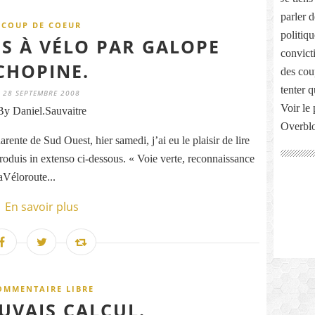
parler 
COUP DE COEUR
politiq
ES À VÉLO PAR GALOPE
convict
CHOPINE.
des cou
tenter 
28 SEPTEMBRE 2008
Voir le 
By Daniel.Sauvaitre
Overbl
ente de Sud Ouest, hier samedi, j’ai eu le plaisir de lire
eproduis in extenso ci-dessous. « Voie verte, reconnaissance
aVéloroute...
En savoir plus
OMMENTAIRE LIBRE
UVAIS CALCUL.