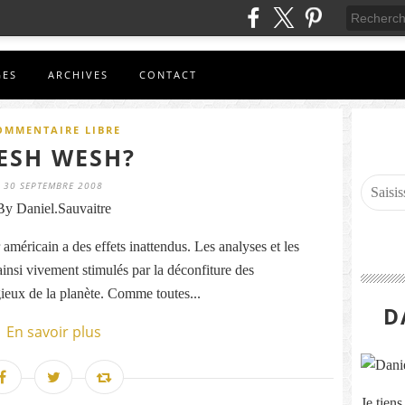
GES
ARCHIVES
CONTACT
OMMENTAIRE LIBRE
ESH WESH?
30 SEPTEMBRE 2008
By Daniel.Sauvaitre
américain a des effets inattendus. Les analyses et les
insi vivement stimulés par la déconfiture des
igieux de la planète. Comme toutes...
D
En savoir plus
Je tien