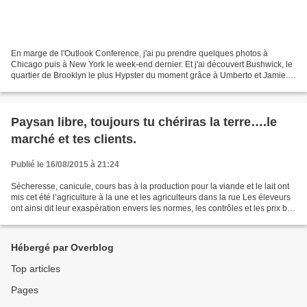
En marge de l'Outlook Conference, j'ai pu prendre quelques photos à
Chicago puis à New York le week-end dernier. Et j'ai découvert Bushwick, le
quartier de Brooklyn le plus Hypster du moment grâce à Umberto et Jamie.
Une petite sélection ci dessous et...
Paysan libre, toujours tu chériras la terre….le
marché et tes clients.
Publié le 16/08/2015 à 21:24
Sécheresse, canicule, cours bas à la production pour la viande et le lait ont
mis cet été l’agriculture à la une et les agriculteurs dans la rue Les éleveurs
ont ainsi dit leur exaspération envers les normes, les contrôles et les prix bas
qu’ils subissent....
Hébergé par Overblog
Top articles
Pages