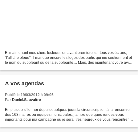
Et maintenant mes chers lecteurs, en avant première sur tous vos écrans,
"l'affiche bleue". Il manque encore les logos des partis qui me soutiennent et
le nom du suppléant ou de la suppléante.... Mais, dès maintenant votre avis
sur cette afiche m'int...
A vos agendas
Publié le 19/03/2012 à 09:05
Par
Daniel.Sauvaitre
En plus de sillonner depuis quelques jours la circonscription à la rencontre
des 163 maires ou équipes municipales, j’ai fixé quelques rendez-vous
importants pour ma campagne où je serai très heureux de vous rencontrer.
24 mars à 16 H: Café politique...