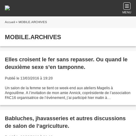
MENU
Accueil
» MOBILE.ARCHIVES
MOBILE.ARCHIVES
Elles croisent le fer sans repasser. Ou quand le
deuxième sexe s’en tamponne.
Publié le 13/03/2016 à 19:20
Un salon de la femme se tient ce week-end aux ateliers Magelis à
Angoulême. A l’invitation de mon amie Annick, coprésidente de l’association
FAC16 organisatrice de l’évènement, j’ai participé hier matin à
l’inauguration. L’ambiance y était bon enfant,...
Babluches, jhavasseries et autres discussions
de salon de l’agriculture.