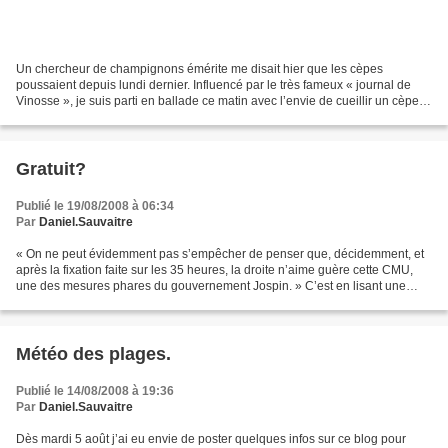
Un chercheur de champignons émérite me disait hier que les cèpes
poussaient depuis lundi dernier. Influencé par le très fameux « journal de
Vinosse », je suis parti en ballade ce matin avec l’envie de cueillir un cèpe.
La probabilité que j’en trouve un...
Gratuit?
Publié le 19/08/2008 à 06:34
Par
Daniel.Sauvaitre
« On ne peut évidemment pas s’empêcher de penser que, décidemment, et
après la fixation faite sur les 35 heures, la droite n’aime guère cette CMU,
une des mesures phares du gouvernement Jospin. » C’est en lisant une
première fois en diagonale la livraison...
Météo des plages.
Publié le 14/08/2008 à 19:36
Par
Daniel.Sauvaitre
Dès mardi 5 août j’ai eu envie de poster quelques infos sur ce blog pour