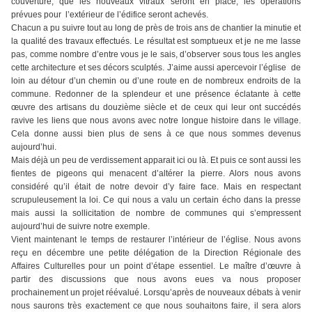
couverture, que les nouveaux vitraux seront en place, les opérations
prévues pour l’extérieur de l’édifice seront achevés.
Chacun a pu suivre tout au long de près de trois ans de chantier la minutie et
la qualité des travaux effectués. Le résultat est somptueux et je ne me lasse
pas, comme nombre d’entre vous je le sais, d’observer sous tous les angles
cette architecture et ses décors sculptés. J’aime aussi apercevoir l’église de
loin au détour d’un chemin ou d’une route en de nombreux endroits de la
commune. Redonner de la splendeur et une présence éclatante à cette
œuvre des artisans du douzième siècle et de ceux qui leur ont succédés
ravive les liens que nous avons avec notre longue histoire dans le village.
Cela donne aussi bien plus de sens à ce que nous sommes devenus
aujourd’hui.
Mais déjà un peu de verdissement apparait ici ou là. Et puis ce sont aussi les
fientes de pigeons qui menacent d’altérer la pierre. Alors nous avons
considéré qu’il était de notre devoir d’y faire face. Mais en respectant
scrupuleusement la loi. Ce qui nous a valu un certain écho dans la presse
mais aussi la sollicitation de nombre de communes qui s’empressent
aujourd’hui de suivre notre exemple.
Vient maintenant le temps de restaurer l’intérieur de l’église. Nous avons
reçu en décembre une petite délégation de la Direction Régionale des
Affaires Culturelles pour un point d’étape essentiel. Le maître d’œuvre à
partir des discussions que nous avons eues va nous proposer
prochainement un projet réévalué. Lorsqu’après de nouveaux débats à venir
nous saurons très exactement ce que nous souhaitons faire, il sera alors