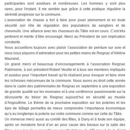
participantes sont assidues et nombreuses. Les hommes y sont plus
rares...pour l'instant. Il me semble que grâce à cette pratique régulière la
sérénité progresse sur la commune.
L’association de chasse a fort à faire pour jouer pleinement et en toute
sécurité son rôle de régulation des populations de sangliers et de
chevreuils. Une alliance avec les chasseurs du Tâtre est en cours. C’est très
pertinent et mérite d’être encouragé. Merci au Président de son implication
constante.
Nous accueillons toujours avec plaisir l’association de peinture sur soie et
nous nous piquons d’admiration pour les petites mains de Reignac d’Hélène
Maurand.
Un grand merci et beaucoup d’encouragements à l’association Reignac
Patrimoine, à son président Robert Veuille et à tous ses membres impliqués
et assidus pour l’important travail qu’ils réalisent pour évoquer et faire vivre
les richesses méconnues de la commune. Nous avons eu droit cette année
dans le cadre des patrimoniales de Reignac en septembre à une exposition
de grande qualité sur les monnaies et à une conférence passionnante sur la
découverte du trésor de Reignac aujourd’hui en sécurité au musée
d’Angoulême. Le thème de la prochaine exposition sur les poteries et les
épis de faîtage permettra de mieux comprendre l’importance économique
qu’a eu longtemps la poterie sur notre commune comme sur celle du Tâtre.
Un immense merci aussi au comité des fêtes, à Dany et à toute son équipe,
après un moratoire forcé d’un an pour cause des travaux sur la salle des
er