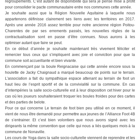
regroupements. C’est autant de disponibilité qui sera je pense mise à profit
pour consolider le pacte communautaire entre nos communes cette année.
Je souhaite aussi que la Région Nouvelle Aquitaine à laquelle nous
appartenons définisse clairement ses liens avec les territoires en 2017.
Après une année 2016 assez terrible pour notre ancienne région Poitou-
Charentes de par ses errements passés, les nouvelles règles de la
contractualisation sont en passe d’être connues. Nous aurons à les
optimiser autant que faire se peut.
En ce début d’année je souhaite maintenant très vivement féliciter et
remercier tous ceux qui s’impliquent avec joie et conviction pour que la
commune soit accueillante et bien vivante.
En commençant par la boule Reignacaise qui cette année encore sous la
houlette de Jacky Chaignaud a marqué beaucoup de points sur le terrain.
L’association a fait du sympathique espace attenant au terrain de foot un
haut lieu de l’esprit sportif et de la convivialité sur la commune. En cas
d’intempéries la salle socio-culturelle est à leur disposition cet hiver pour le
cas où les joueurs souhaiteraient troquer les boules froides pour des cartes
et des parties de belote.
Pour ce qui concerne Le terrain de foot bien peu utilisé en ce moment, il
vient de nous être demandé pour permettre aux jeunes de l’Alliance Foot 4B
de s’entrainer. Et c’est bien volontiers que nous avons signé avec les
dirigeants la même convention que celle qui nous a liés quelques mois à la
commune de Nonaville.
Les cours de Yoga dans la salle socio-culturelle viennent de reprendre et les