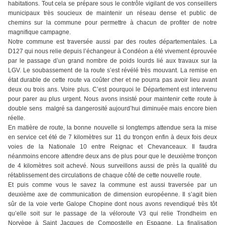
habitations. Tout cela se prépare sous le contrôle vigilant de vos conseillers
municipaux très soucieux de maintenir un réseau dense et public de
chemins sur la commune pour permettre à chacun de profiter de notre
magnifique campagne.
Notre commune est traversée aussi par des routes départementales. La
D127 qui nous relie depuis l’échangeur à Condéon a été vivement éprouvée
par le passage d’un grand nombre de poids lourds lié aux travaux sur la
LGV. Le soubassement de la route s’est révélé très mouvant. La remise en
état durable de cette route va coûter cher et ne pourra pas avoir lieu avant
deux ou trois ans. Voire plus. C’est pourquoi le Département est intervenu
pour parer au plus urgent. Nous avons insisté pour maintenir cette route à
double sens malgré sa dangerosité aujourd’hui diminuée mais encore bien
réelle.
En matière de route, la bonne nouvelle si longtemps attendue sera la mise
en service cet été de 7 kilomètres sur 11 du tronçon enfin à deux fois deux
voies de la Nationale 10 entre Reignac et Chevanceaux. Il faudra
néanmoins encore attendre deux ans de plus pour que le deuxième tronçon
de 4 kilomètres soit achevé. Nous surveillons aussi de près la qualité du
rétablissement des circulations de chaque côté de cette nouvelle route.
Et puis comme vous le savez la commune est aussi traversée par un
deuxième axe de communication de dimension européenne. Il s’agit bien
sûr de la voie verte Galope Chopine dont nous avons revendiqué très tôt
qu’elle soit sur le passage de la véloroute V3 qui relie Trondheim en
Norvège à Saint Jacques de Compostelle en Espagne. La finalisation