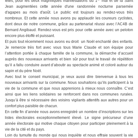
fêtes, pour les deux magnifiques manifestations du 1
mai et de la Saint
Jean augmentées cette année d'une randonnée nocturne parsemée
d'agapes au mois d'août. Le public est toujours au rendez-vous très
nombreux. Et cette année nous avons pu applaudir les coureurs cyclistes,
dont deux de notre commune, grâce au partenariat réussi avec l’AC4B de
Bernard Angibaud. Rendez-vous est pris pour cette année avec un peloton
encore plus étoffé et puissant.
Et puis tout récemment nous avons eu droit un Noël enchanté des enfants.
Je remercie très fort avec vous tous Marie Claude et son équipe pour
l’attention portée à chaque famille de la commune, la démarche d’accueil
auprès des nouveaux arrivants et bien sûr pour tout le travail de répétition
qu’il a fallu conduire avant d’aboutir au spectacle animé et coloré autour du
sapin et du père Noël.
Avec tout le conseil municipal, je veux aussi dire bienvenue à tous les
nouveaux arrivants sur la commune. Nous souhaitons qu’ils participent à la
vie de la commune et que nous apprenions à mieux nous connaître. C’est
ainsi que les liens solidaires se renforcent dans nos communes rurales.
Jusqu’à être si nécessaire des voisins vigilants attentifs aux autres pour un
confort plus paisible de chacun.
En cette fin d’année nous avons enregistré un nombre d’inscriptions sur les
listes électorales exceptionnellement élevé. Le signe précurseur d’une
année électorale qui motive chaque citoyen pour participer pleinement à la
vie de la cité et du pays.
Loin du tumulte du monde qui nous inquiète et nous effraie souvent la vie