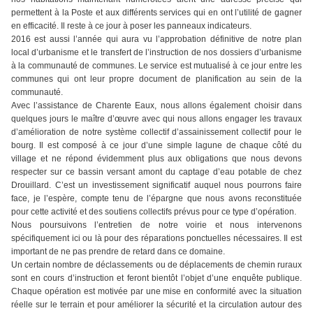
permettent à la Poste et aux différents services qui en ont l’utilité de gagner
en efficacité. Il reste à ce jour à poser les panneaux indicateurs.
2016 est aussi l’année qui aura vu l’approbation définitive de notre plan
local d’urbanisme et le transfert de l’instruction de nos dossiers d’urbanisme
à la communauté de communes. Le service est mutualisé à ce jour entre les
communes qui ont leur propre document de planification au sein de la
communauté.
Avec l’assistance de Charente Eaux, nous allons également choisir dans
quelques jours le maître d’œuvre avec qui nous allons engager les travaux
d’amélioration de notre système collectif d’assainissement collectif pour le
bourg. Il est composé à ce jour d’une simple lagune de chaque côté du
village et ne répond évidemment plus aux obligations que nous devons
respecter sur ce bassin versant amont du captage d’eau potable de chez
Drouillard. C’est un investissement significatif auquel nous pourrons faire
face, je l’espère, compte tenu de l’épargne que nous avons reconstituée
pour cette activité et des soutiens collectifs prévus pour ce type d’opération.
Nous poursuivons l’entretien de notre voirie et nous intervenons
spécifiquement ici ou là pour des réparations ponctuelles nécessaires. Il est
important de ne pas prendre de retard dans ce domaine.
Un certain nombre de déclassements ou de déplacements de chemin ruraux
sont en cours d’instruction et feront bientôt l’objet d’une enquête publique.
Chaque opération est motivée par une mise en conformité avec la situation
réelle sur le terrain et pour améliorer la sécurité et la circulation autour des