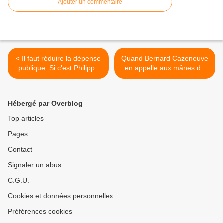
Ajouter un commentaire
< Il faut réduire la dépense
Quand Bernard Cazeneuve
publique. Si c'est Philippe
en appelle aux mânes de
Dessertine qui le dit....
François Mitterrand. Ou le
coup de pied de l’âme à
Macron. >
Hébergé par Overblog
Top articles
Pages
Contact
Signaler un abus
C.G.U.
Cookies et données personnelles
Préférences cookies