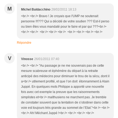
M
Michel Baldacchino
28/02/2011 18:13
<br /> <br /> Bravo ! Je croyais que l'UMP ne soutenait
personne !!!??? Qui a décidé de votre soutien ??? Est-il perso
ou bien êtes vous mandaté pour le faire et par qui ???<br />
<br /> <br /> <br /> <br /> <br /> <br /> <br /> <br /> <br />
Répondre
V
Vinosse
26/01/2011 07:40
<br /> <br /> "Au passage je ne me souvenais pas de cette
mesure scabreuse et éphémère du départ à la retraite
anticipé des médecins pour diminuer le trou de la sécu, dont il
a<br /> utilement profité, et que l’on doit étonnamment à Alain
Juppé. En quelques mots Philippe a apporté une nouvelle
fois avec cet exemple la preuve que les raisonnements
simplistes et<br /> malthusiens ne marchent pas. Je tremble
de constater souvent que la tentation de s’obstiner dans cette
voie est toujours très grande au sommet de l’Etat."<br /> <br />
<br /> Ah! Méchant Juppé !<br /> <br /> <br /> <br />