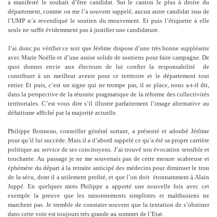
a manifesté le souhait d’être candidat. Sur le canton le plus à droite du
département, comme on me l’a souvent rappelé, aucun autre candidat issu de
l’UMP n’a revendiqué le soutien du mouvement. Et puis l’étiquette à elle
seule ne suffit évidemment pas à justifier une candidature.
J’ai donc pu vérifier ce soir que Jérôme dispose d’une très bonne suppléante
avec Marie Noëlle et d’une assise solide de soutiens pour faire campagne. De
quoi donner envie aux électeurs de lui confier la responsabilité de
contribuer à un meilleur avenir pour ce territoire et le département tout
entier. Et puis, c’est un signe qui ne trompe pas, il se place, nous a-t-il dit,
dans la perspective de la réussite pragmatique de la réforme des collectivités
territoriales. C’est vous dire s’il illustre parfaitement l’image alternative au
défaitisme affiché par la majorité actuelle.
Philippe Bonneau, conseiller général sortant, a présenté et adoubé Jérôme
pour qu’il lui succède. Mais il a d’abord rappelé ce qu’a été sa propre carrière
politique au service de ses concitoyens. J’ai trouvé son évocation sensible et
touchante. Au passage je ne me souvenais pas de cette mesure scabreuse et
éphémère du départ à la retraite anticipé des médecins pour diminuer le trou
de la sécu, dont il a utilement profité, et que l’on doit étonnamment à Alain
Juppé. En quelques mots Philippe a apporté une nouvelle fois avec cet
exemple la preuve que les raisonnements simplistes et malthusiens ne
marchent pas. Je tremble de constater souvent que la tentation de s’obstiner
dans cette voie est toujours très grande au sommet de l’Etat.