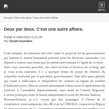
MENU
Accueil
» Deux par deux. C'est une autre affaire.
Deux par deux. C'est une autre affaire.
Publié le 20/01/2013 à 21:39
Par
Daniel.Sauvaitre
Cette semaine, les sénateurs ont voté contre le projet de loi du gouvernement
qui institue le scrutin binominal paritaire pour les élections cantonales. Les
députés n’auront sans doute pas les mêmes préventions à l’égard de ce texte.
Vous vous souvenez peut-être, très chers lecteurs et lectrices de ce blog, que
je vous avais entretenu il y a quelque temps du projet de création du
conseiller territorial par le précédent gouvernement. Une idée assez géniale
qui visait à redécouper et rééquilibrer les cantons au regard du nombre
d’habitants pour y élire au scrutin uninominal à deux tours le représentant du
territoire à l’assemblée départementale, mais aussi au Conseil Régional.
L’union politique avant la fusion administrative avait dit Nicolas Sarkozy.
Personnellement, je n’y voyais que des avantages. A l’heure de la
coopération intercommunale, des 4B et de la COMAGA, consacrer la Région
en tant qu’espace de la coopération interdépartementale me semblait une