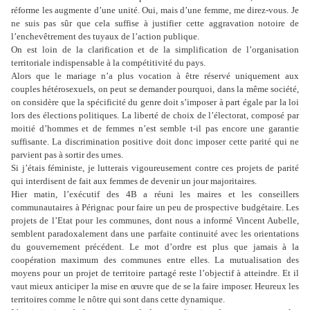
réforme les augmente d’une unité. Oui, mais d’une femme, me direz-vous. Je
ne suis pas sûr que cela suffise à justifier cette aggravation notoire de
l’enchevêtrement des tuyaux de l’action publique.
On est loin de la clarification et de la simplification de l’organisation
territoriale indispensable à la compétitivité du pays.
Alors que le mariage n’a plus vocation à être réservé uniquement aux
couples hétérosexuels, on peut se demander pourquoi, dans la même société,
on considère que la spécificité du genre doit s’imposer à part égale par la loi
lors des élections politiques. La liberté de choix de l’électorat, composé par
moitié d’hommes et de femmes n’est semble t-il pas encore une garantie
suffisante. La discrimination positive doit donc imposer cette parité qui ne
parvient pas à sortir des urnes.
Si j’étais féministe, je lutterais vigoureusement contre ces projets de parité
qui interdisent de fait aux femmes de devenir un jour majoritaires.
Hier matin, l’exécutif des 4B a réuni les maires et les conseillers
communautaires à Pérignac pour faire un peu de prospective budgétaire. Les
projets de l’Etat pour les communes, dont nous a informé Vincent Aubelle,
semblent paradoxalement dans une parfaite continuité avec les orientations
du gouvernement précédent. Le mot d’ordre est plus que jamais à la
coopération maximum des communes entre elles. La mutualisation des
moyens pour un projet de territoire partagé reste l’objectif à atteindre. Et il
vaut mieux anticiper la mise en œuvre que de se la faire imposer. Heureux les
territoires comme le nôtre qui sont dans cette dynamique.