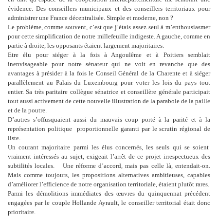
évidence. Des conseillers municipaux et des conseillers territoriaux pour
administrer une France décentralisée. Simple et moderne, non ?
Le problème, comme souvent, c’est que j’étais assez seul à m’enthousiasmer
pour cette simplification de notre millefeuille indigeste. A gauche, comme en
partie à droite, les opposants étaient largement majoritaires.
Etre élu pour siéger à la fois à Angoulême et à Poitiers semblait
inenvisageable pour notre sénateur qui ne voit en revanche que des
avantages à présider à la fois le Conseil Général de la Charente et à siéger
parallèlement au Palais du Luxembourg pour voter les lois du pays tout
entier. Sa très paritaire collègue sénatrice et conseillère générale participait
tout aussi activement de cette nouvelle illustration de la parabole de la paille
et de la poutre.
D’autres s’offusquaient aussi du mauvais coup porté à la parité et à la
représentation politique
proportionnelle garanti par le scrutin régional de
liste.
Un courant majoritaire parmi les élus concernés, les seuls qui se soient
vraiment intéressés au sujet, exigeait l’arrêt de ce projet irrespectueux des
subtilités locales.
Une réforme d’accord, mais pas celle là, entendait-on.
Mais comme toujours, les propositions alternatives ambitieuses, capables
d’améliorer l’efficience de notre organisation territoriale, étaient plutôt rares.
Parmi les démolitions immédiates des œuvres du quinquennat précédent
engagées par le couple Hollande Ayrault, le conseiller territorial était donc
prioritaire.