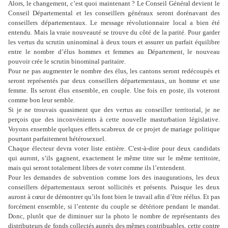
Alors, le changement, c’est quoi maintenant ? Le Conseil Général devient le
Conseil Départemental et les conseillers généraux seront dorénavant des
conseillers départementaux. Le message révolutionnaire local a bien été
entendu. Mais la vraie nouveauté se trouve du côté de la parité. Pour garder
les vertus du scrutin uninominal à deux tours et assurer un parfait équilibre
entre le nombre d’élus hommes et femmes au Département, le nouveau
pouvoir crée le scrutin binominal paritaire.
Pour ne pas augmenter le nombre des élus, les cantons seront redécoupés et
seront représentés par deux conseillers départementaux, un homme et une
femme. Ils seront élus ensemble, en couple. Une fois en poste, ils voteront
comme bon leur semble.
Si je ne trouvais quasiment que des vertus au conseiller territorial, je ne
perçois que des inconvénients à cette nouvelle masturbation législative.
Voyons ensemble quelques effets scabreux de ce projet de mariage politique
pourtant parfaitement hétérosexuel.
Chaque électeur devra voter liste entière. C'est-à-dire pour deux candidats
qui auront, s’ils gagnent, exactement le même titre sur le même territoire,
mais qui seront totalement libres de voter comme ils l’entendent.
Pour les demandes de subvention comme lors des inaugurations, les deux
conseillers départementaux seront sollicités et présents. Puisque les deux
auront à cœur de démontrer qu’ils font bien le travail afin d’être réélus. Et pas
forcément ensemble, si l’entente du couple se détériore pendant le mandat.
Donc, plutôt que de diminuer sur la photo le nombre de représentants des
distributeurs de fonds collectés auprès des mêmes contribuables, cette contre