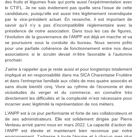
des fruits et légumes frais qui porte aussi l’expérimentation avec
le CTIFL. Je ne sais évidement pas quelle sera l’issue de cette
candidature, puisqu’elle est aussi très légitimement revendiquée
par le vice-président actuel. En revanche, il est important de
savoir qu’il n’y a pas d’incompatibilité réglementaire avec la
présidence de notre association. Dans tous les cas de figures,
l’évolution de la gouvernance de l’ANPP est déjà en marche et va
se poursuivre sous la conduite du bureau. Nous serons prêts
pour une parfaite cohérence de fonctionnement entre nos deux
associations si le scrutin devait m’être favorable à l’automne
prochain.
J’aime à rappeler que je reste aussi et pour longtemps totalement
impliqué et en responsabilité dans ma SICA Charentaise Fruitière
et dans l’entreprise familiale aux côtés de mes quatre associés et
sans doute bientôt cinq. Vivre au rythme de l’économie et des
vicissitudes du verger et du commerce, en connaître très
directement les difficultés et la complexité m’est nécessaire pour
incarner avec légitimité la représentation de nos métiers.
L’ANPP est à ce jour performante et forte de ses collaborateurs et
de ses administrateurs. Elle est solidement dirigée par Pierre
Venteau arrivé parmi nous en mars 2022. La capacité d’action de
l’ANPP est élevée et maintenant bien reconnue par notre
environnement. J’adresse à toute l’équipe et à chacun mes plus