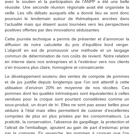
avec le soutien et la participation de l’ANPP a été une belle
réussite. Une seconde réunion régionale avait été organisée la
veille. Les vifs débats auxquels elle a donné lieu se sont donc
poursuivi le lendemain autour de thématiques ancrées dans
l’actualité mais qui étaient aussi tournées vers les perspectives
positives offertes par des innovations séduisantes.
Cette journée technique a permis de présenter et d’annoncer la
diffusion de notre calculette du prix d’équilibre bord verger.
L’objectif en est de promouvoir une méthode et un langage
commun de détermination de nos coûts de revient. Notre relation
en interne dans nos entreprises et à l’extérieur vers nos clients
s’en trouvera plus claire, homogène et convaincante.
Le développement soutenu des ventes de compote de pommes
et de jus justifie depuis longtemps que l’on soit attentif à cette
utilisation d’environ 20% en moyenne de nos récoltes. Ces
pommes dont les qualités intrinsèques sont équivalentes à celles
vendues pour la croque sont pourtant considérées comme un
sous-produit, un écart de tri. Elles ne sont pas assez belles pour
séduire à l’étal mais elles permettent de cuisiner d’excellentes
compotes de plus en plus prisées par les consommateurs. La
praticité, la conservation, l’absence de gaspillage, la protection et
l’attrait de l’emballage, ajoutent au gain de part d’estomac prise
par la compote. En revanche, les pommes à croquer que l’on