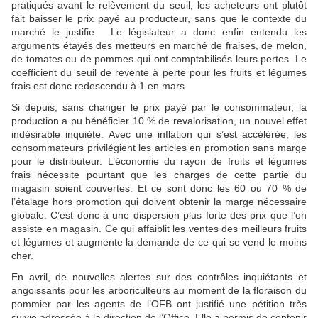
pratiqués avant le relèvement du seuil, les acheteurs ont plutôt
fait baisser le prix payé au producteur, sans que le contexte du
marché le justifie. Le législateur a donc enfin entendu les
arguments étayés des metteurs en marché de fraises, de melon,
de tomates ou de pommes qui ont comptabilisés leurs pertes. Le
coefficient du seuil de revente à perte pour les fruits et légumes
frais est donc redescendu à 1 en mars.
Si depuis, sans changer le prix payé par le consommateur, la
production a pu bénéficier 10 % de revalorisation, un nouvel effet
indésirable inquiète. Avec une inflation qui s’est accélérée, les
consommateurs privilégient les articles en promotion sans marge
pour le distributeur. L’économie du rayon de fruits et légumes
frais nécessite pourtant que les charges de cette partie du
magasin soient couvertes. Et ce sont donc les 60 ou 70 % de
l’étalage hors promotion qui doivent obtenir la marge nécessaire
globale. C’est donc à une dispersion plus forte des prix que l’on
assiste en magasin. Ce qui affaiblit les ventes des meilleurs fruits
et légumes et augmente la demande de ce qui se vend le moins
cher.
En avril, de nouvelles alertes sur des contrôles inquiétants et
angoissants pour les arboriculteurs au moment de la floraison du
pommier par les agents de l’OFB ont justifié une pétition très
suivie adressée à la direction de l’Office. Elle a permis de contenir