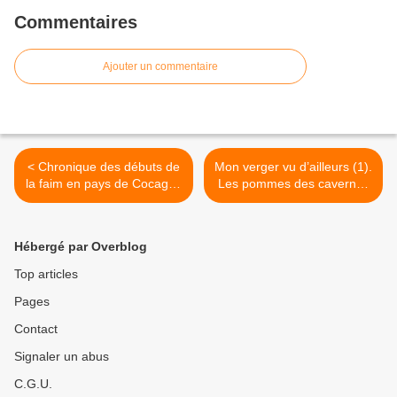
Commentaires
Ajouter un commentaire
< Chronique des débuts de
Mon verger vu d’ailleurs (1).
la faim en pays de Cocagne
Les pommes des cavernes
(5). Bis repetita placent :
du Val Di Non. >
Agriculture comme
nucléaire, même réveil
Hébergé par Overblog
douloureux annoncé.
Top articles
Pages
Contact
Signaler un abus
C.G.U.