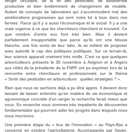
verger circulaire, de la fin des pesticides, de biodiversité
productive et bien évidemment de changement de modèle.
Autant de concepts de laboratoire qui s’accommodent mal des
améliorations progressives qui sont notre lot à tous dans nos
fermes. Parce qu’il y a aussi l’économique et le social. Il y a une
vraie urgence à ce que les chercheurs cherchent et trouvent. Ce
que nombre d’entre eux font très bien. Mais il devient
parfaitement insupportable que parce qu’ils ont une blouse
blanche, une fois sortis de leur labo, ils se mêlent de proposer
avec autorité le cap des politiques publiques. Sur ce terrain-là,
leur science apparait vraiment très molle. C’est ce que quelques
arboriculteurs présents le 30 novembre à Avignon et à Angers
aux côtés de la présidente de la FNPF ont pu exprimer lors de la
rencontre entre chercheurs et professionnels sur le thème
« Sortir des pesticides en arboriculture : quelles stratégies ? ».
Rien que nous ne sachions déjà a pu être appris. Il devient donc
lassant de laisser entendre qu’en matière de vie économique et
agronomique concrète d’un verger la recherche ferait mieux que
nous. En revanche nous sommes très impatients de découvertes
fondamentales qui pourront aider les progrès dans lesquels nous
nous inscrivons.
Une première étape du « bus de l’innovation » au Pays-Bas a
concerné en octobre l’agrivoltaïsme. Accompagnés par Xavier,