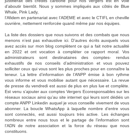
justifierait des crédits carbone pour nos vergers est en voie
d’aboutir bientôt. Nous y sommes impliqués aux côtés de Blue
Whale, Pink Lady,
l’Afidem en partenariat avec l’ADEME et avec le CTIFL en cheville
ouvrière, nettement renforcée quand même par nos équipes.
La liste des dossiers que nous suivons et des combats que nous
menons n’est pas exhaustive ici. D’autres écrits auxquels vous
avez accès sur mon blog complètent ce qui a fait notre actualité
en 2022 et ont vocation à compléter ce rapport moral. Vos
administrateurs sont destinataires des comptes- rendus
exhaustifs de nos conseils d’administration et vous pouvez
solliciter ceux qui vous sont les plus proches pour en connaître la
teneur. La lettre d’information de l’ANPP émise à bon rythme
vous informe et vous mobilise autant que nécessaire. La revue
de presse du vendredi est aussi de plus en plus lue et complète.
Est venu s’ajouter aux comptes Vergers Ecoresponsables sur les
réseaux sociaux ainsi qu’au site internet qui leurs sont dédiés un
compte ANPP Linkedin auquel je vous conseille vivement de vous
abonner. La boucle WhatsApp à laquelle nombre d’entre vous
sont connectés, est aussi toujours très active. Les échanges
nombreux entre nous tous et le partage de l’information sont
l’ADN de notre association et la force du réseau que nous
constituons.