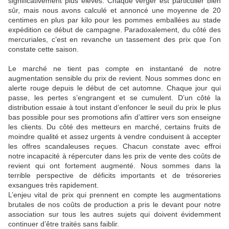
significativement plus élevés. Chaque verger est particulier bien
sûr, mais nous avons calculé et annoncé une moyenne de 20
centimes en plus par kilo pour les pommes emballées au stade
expédition ce début de campagne. Paradoxalement, du côté des
mercuriales, c’est en revanche un tassement des prix que l’on
constate cette saison.
Le marché ne tient pas compte en instantané de notre
augmentation sensible du prix de revient. Nous sommes donc en
alerte rouge depuis le début de cet automne. Chaque jour qui
passe, les pertes s’engrangent et se cumulent. D’un côté la
distribution essaie à tout instant d’enfoncer le seuil du prix le plus
bas possible pour ses promotions afin d’attirer vers son enseigne
les clients. Du côté des metteurs en marché, certains fruits de
moindre qualité et assez urgents à vendre conduisent à accepter
les offres scandaleuses reçues. Chacun constate avec effroi
notre incapacité à répercuter dans les prix de vente des coûts de
revient qui ont fortement augmenté. Nous sommes dans la
terrible perspective de déficits importants et de trésoreries
exsangues très rapidement.
L’enjeu vital de prix qui prennent en compte les augmentations
brutales de nos coûts de production a pris le devant pour notre
association sur tous les autres sujets qui doivent évidemment
continuer d’être traités sans faiblir.