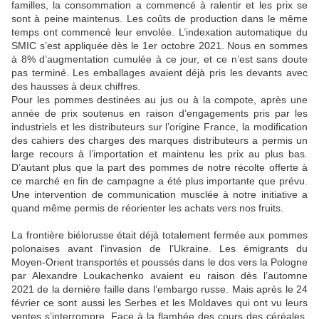
familles, la consommation a commencé à ralentir et les prix se
sont à peine maintenus. Les coûts de production dans le même
temps ont commencé leur envolée. L’indexation automatique du
SMIC s’est appliquée dès le 1er octobre 2021. Nous en sommes
à 8% d’augmentation cumulée à ce jour, et ce n’est sans doute
pas terminé. Les emballages avaient déjà pris les devants avec
des hausses à deux chiffres.
Pour les pommes destinées au jus ou à la compote, après une
année de prix soutenus en raison d’engagements pris par les
industriels et les distributeurs sur l’origine France, la modification
des cahiers des charges des marques distributeurs a permis un
large recours à l’importation et maintenu les prix au plus bas.
D’autant plus que la part des pommes de notre récolte offerte à
ce marché en fin de campagne a été plus importante que prévu.
Une intervention de communication musclée à notre initiative a
quand même permis de réorienter les achats vers nos fruits.
La frontière biélorusse était déjà totalement fermée aux pommes
polonaises avant l’invasion de l’Ukraine. Les émigrants du
Moyen-Orient transportés et poussés dans le dos vers la Pologne
par Alexandre Loukachenko avaient eu raison dès l’automne
2021 de la dernière faille dans l’embargo russe. Mais après le 24
février ce sont aussi les Serbes et les Moldaves qui ont vu leurs
ventes s’interrompre. Face à la flambée des cours des céréales,