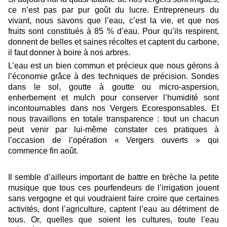
ce n
’
est pas par pur goût du lucre. Entrepreneurs du
vivant
,
nous savons que l
’
eau
,
c
’
est la vie, et que nos
fruits
sont constitués à
85 % d
’
eau. Pour
qu
’
ils respirent,
donnent de belles et saines récoltes et captent du carbone,
il faut donner à boire à nos arbres.
L
’
eau est un bien commun et précieux que nous gérons à
l’économie grâce à des techniques de précision. Sondes
dans le sol, goutte à goutte ou micro-aspersion,
enherbement et mulch pour conserver l
’
humidité sont
incontournables dans nos Vergers Ecoresponsables. Et
nous travaillons en totale transparence : tout un chacun
peut venir par lui-même constater ces pratiques à
l
’
occasion de l
’
opération « Vergers ouverts » qui
commence fin août.
Il semble d
’
ailleurs important de battre en brèche la petite
musique que tous ces pourfendeurs de l’irrigation jouent
sans vergogne et qui voudrai
en
t faire croire que certaines
activités, dont l
’
agriculture, captent l
’
eau au détriment de
tous. Or, quelles que soient les cultures, toute l
’
eau