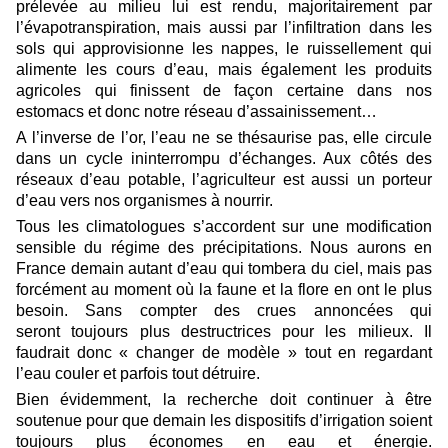
prélevée au milieu lui est rendu, majoritairement par
l’évapotranspiration, mais aussi par l
’
infiltration dans les
sols qui approvisionne les nappes, le ruissellement qui
alimente les cours d
’
eau, mais également les produits
agricoles qui finissent de façon certaine dans nos
estomacs et donc notre réseau d
’
assainissement…
A l
’
inverse de l
’
or
,
l
’
eau ne se thésaurise pas, elle circule
dans un cycle ininterrompu d’échanges. Aux côtés des
réseaux d’eau potable, l’agriculteur est aussi un porteur
d’eau vers nos organismes à nourrir.
Tous les climatologues s
’
accordent sur une modification
sensible du régime des précipitations. Nous aurons en
France demain autant d
’
eau qui tombera du ciel, mais pas
forcément au moment où la faune
et la flore en ont le plus
besoin
. Sans compter
des crues annoncées
qui
seront
toujours
plus destructrices pour les milieux. Il
faudrait donc « changer de modèle » tout en regardant
l
’
eau couler et parfois tout détruire.
Bien évidemment
,
la recherche doit continuer à être
soutenue pour que demain les dispositifs d
’
irrigation soient
toujours plus économes en eau et énergie.