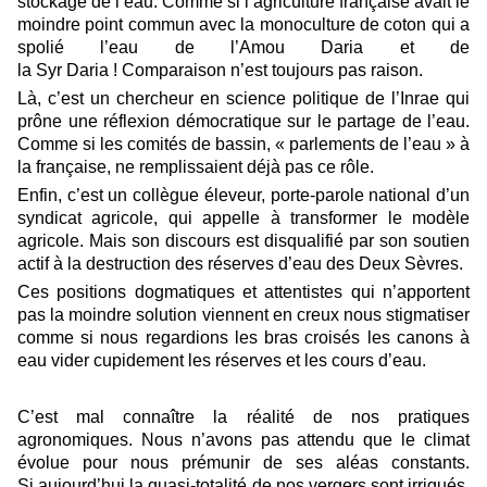
stockage de l’eau. Comme si l
’
agriculture française avait le
moindre point commun avec la monoculture de coton qui a
spolié l
’
eau de l
’
Amou Daria et de
la
Syr
Daria
!
Comparaison n
’
est toujours pas raison.
Là
,
c
’
est un chercheur en science politique de l
’
Inrae
qui
prône une réflexion démocratique sur le partage de l
’
eau.
Comme si les comités de bassin, « parlements de l
’
eau » à
la française, ne remplissaient déjà pas ce rôle.
Enfin, c
’
est un collègue éleveur, porte-parole national d
’
un
syndicat agricole, qui appelle à transformer le modèle
agricole. Mais son discours est disqualifié par son soutien
actif à la destruction des réserves d
’
eau des Deux Sèvres.
Ces positions dogmatiques et attentistes qui n’apportent
pas la moindre solution viennent en creux nous stigmatiser
comme si nous
regardions
les bras croisés les canons à
eau vider cupidement les réserves et les cours d
’
eau.
C
’
est mal connaître la réalité de nos pratiques
agronomiques. Nous n
’
avons pas attendu que le climat
évolue pour nous prémunir de ses aléas constants.
Si
aujourd
’
hui la quasi-totalité de nos vergers sont irrigués,