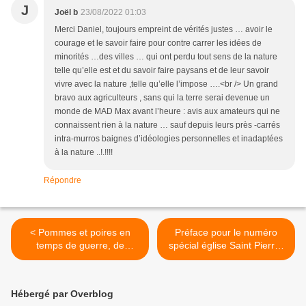
J
Joël b
23/08/2022 01:03
Merci Daniel, toujours empreint de vérités justes … avoir le
courage et le savoir faire pour contre carrer les idées de
minorités …des villes … qui ont perdu tout sens de la nature
telle qu’elle est et du savoir faire paysans et de leur savoir
vivre avec la nature ,telle qu’elle l’impose ….<br /> Un grand
bravo aux agriculteurs , sans qui la terre serai devenue un
monde de MAD Max avant l’heure : avis aux amateurs qui ne
connaissent rien à la nature … sauf depuis leurs près -carrés
intra-murros baignes d’idéologies personnelles et inadaptées
à la nature ..!.!!!!
Répondre
< Pommes et poires en
Préface pour le numéro
temps de guerre, de
spécial église Saint Pierre-
sécheresse, de canicule et
Es-Liens des cahiers de
de quelques autres
Reignac Patrimoine. >
tourments.
Hébergé par Overblog