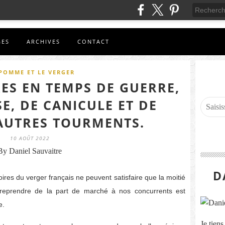
GES
ARCHIVES
CONTACT
POMME ET LE VERGER
ES EN TEMPS DE GUERRE,
E, DE CANICULE ET DE
AUTRES TOURMENTS.
10 AOÛT 2022
By Daniel Sauvaitre
D
res du verger français ne peuvent satisfaire que la moitié
 reprendre de la part de marché à nos concurrents est
e.
Je tien