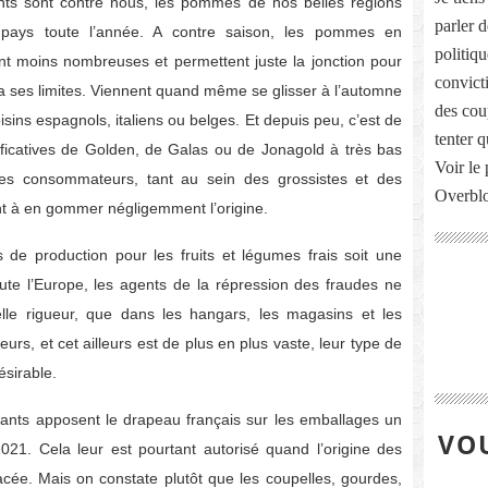
s sont contre nous, les pommes de nos belles régions
parler 
u pays toute l’année. A contre saison, les pommes en
politiq
t moins nombreuses et permettent juste la jonction pour
convict
 a ses limites. Viennent quand même se glisser à l’automne
des cou
oisins espagnols, italiens ou belges. Et depuis peu, c’est de
tenter 
ificatives de Golden, de Galas ou de Jonagold à très bas
Voir le 
les consommateurs, tant au sein des grossistes et des
Overbl
ient à en gommer négligemment l’origine.
 de production pour les fruits et légumes frais soit une
oute l’Europe, les agents de la répression des fraudes ne
elle rigueur, que dans les hangars, les magasins et les
eurs, et cet ailleurs est de plus en plus vaste, leur type de
ésirable.
icants apposent le drapeau français sur les emballages un
VOU
21. Cela leur est pourtant autorisé quand l’origine des
racée. Mais on constate plutôt que les coupelles, gourdes,