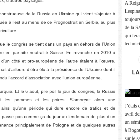
eux, d’autres paysages.
A Reign
Lespina
monstrueuse de la Russie en Ukraine qui vient s’ajouter à
toujours
iquée à l’est au menu de ce Prognosfruit en Serbie, au plus
de la S
riculture.
qui fera
technici
que le congrès se tient dans un pays en dehors de l’Union
ne en parfaite neutralité Suisse. En revanche en 2010 à
s d’un côté et pro-européens de l’autre étaient à l’œuvre.
it d’ailleurs d’être élu à la présidence de l’Ukraine dont il
LA
du l’accord d’association avec l’union européenne.
quie. Et le 6 aout, pile poil le jour du congrès, la Russie
it les pommes et les poires. S’amorçait alors une
J’étais
ainsi qu’une période qui dure encore de trafics et de
avril d
se passe pas comme ça du jour au lendemain de plus d’un
un sémi
nance principalement de Pologne et de quelques autres
à Bogot
sur le s