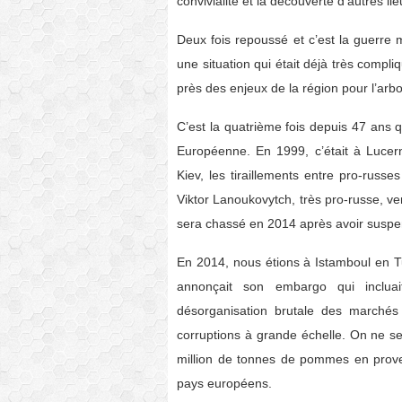
convivialité et la découverte d’autres li
Deux fois repoussé et c’est la guerre 
une situation qui était déjà très compl
près des enjeux de la région pour l’arbo
C’est la quatrième fois depuis 47 ans 
Européenne. En 1999, c’était à Lucer
Kiev, les tiraillements entre pro-russe
Viktor Lanoukovytch, très pro-russe, vena
sera chassé en 2014 après avoir suspen
En 2014, nous étions à Istamboul en Tur
annonçait son embargo qui inclua
désorganisation brutale des marchés 
corruptions à grande échelle. On ne 
million de tonnes de pommes en prove
pays européens.