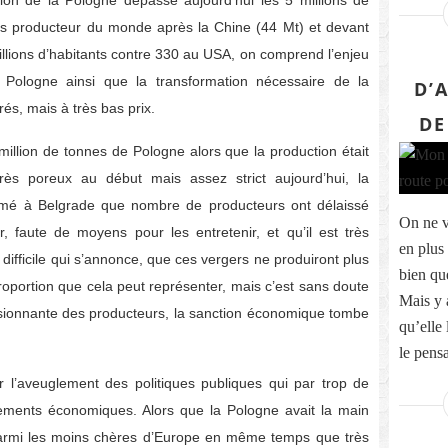
tion de la Pologne dépasse aujourd’hui les 5 millions de
ys producteur du monde après la Chine (44 Mt) et devant
illions d’habitants contre 330 au USA, on comprend l’enjeu
a Pologne ainsi que la transformation nécessaire de la
D’
rés, mais à très bas prix.
DE
million de tonnes de Pologne alors que la production était
ès poreux au début mais assez strict aujourd’hui, la
firmé à Belgrade que nombre de producteurs ont délaissé
On ne v
, faute de moyens pour les entretenir, et qu’il est très
en plus 
ifficile qui s’annonce, que ces vergers ne produiront plus
bien que
proportion que cela peut représenter, mais c’est sans doute
Mais y 
ressionnante des producteurs, la sanction économique tombe
qu’elle 
le pensa
r l’aveuglement des politiques publiques qui par trop de
tements économiques. Alors que la Pologne avait la main
rmi les moins chères d’Europe en même temps que très