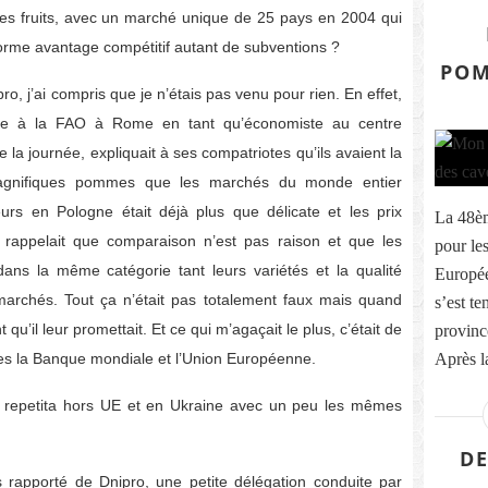
l des fruits, avec un marché unique de 25 pays en 2004 qui
t énorme avantage compétitif autant de subventions ?
POM
o, j’ai compris que je n’étais pas venu pour rien. En effet,
te à la FAO à Rome en tant qu’économiste au centre
 la journée, expliquait à ses compatriotes qu’ils avaient la
 magnifiques pommes que les marchés du monde entier
eurs en Pologne était déjà plus que délicate et les prix
La 48èm
r rappelait que comparaison n’est pas raison et que les
pour le
ns la même catégorie tant leurs variétés et la qualité
Europée
 marchés. Tout ça n’était pas totalement faux mais quand
s’est te
 qu’il leur promettait. Et ce qui m’agaçait le plus, c’était de
provinc
es la Banque mondiale et l’Union Européenne.
Après l
is repetita hors UE et en Ukraine avec un peu les mêmes
DE
s rapporté de Dnipro, une petite délégation conduite par