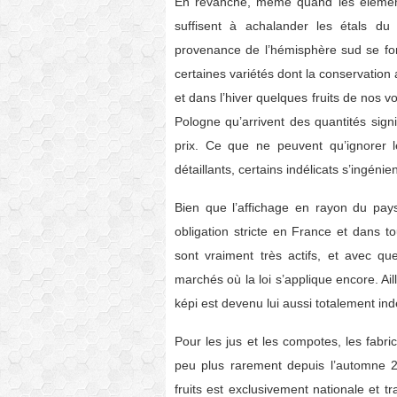
En revanche, même quand les élément
suffisent à achalander les étals d
provenance de l’hémisphère sud se fon
certaines variétés dont la conservation
et dans l’hiver quelques fruits de nos v
Pologne qu’arrivent des quantités sign
prix. Ce que ne peuvent qu’ignorer 
détaillants, certains indélicats s’ingén
Bien que l’affichage en rayon du pays
obligation stricte en France et dans t
sont vraiment très actifs, et avec qu
marchés où la loi s’applique encore. Aill
képi est devenu lui aussi totalement ind
Pour les jus et les compotes, les fabr
peu plus rarement depuis l’automne 20
fruits est exclusivement nationale et t