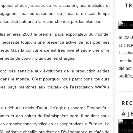
TR
potes et des jus issus de fruits aux origines multiples et
regagnent malheureusement du linéaire en ces temps
e des distributeurs à la recherche des prix les plus bas.
 des années 2000 le premier pays exportateur du monde.
In 2000
té nécessite toujours une présence active de nos pommes
as a re
nète. Mais la concurrence est très vive et seule une offre
Lespina
permette de couvrir plus que les charges.
breedin
did not
c très sensible aux évolutions de la production et des
prolific
 dans le monde. C’est pourquoi nous participons toujours
tres pays membres aux travaux de l’association WAPA (
REC
au début du mois d’aout. Il s’agit du congrès Prognosfruit
À J
mes et des poires de l’hémisphère nord. Il se tient sous
es organisations syndicales et coopératives d’Europe. La
A, véritable cheville ouvrière de l’évènement aux côtés de