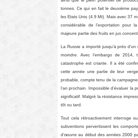
ainsi que le plein potentiel de produc
tonnes. Ce qui en fait le deuxième pa
les Etats Unis (4.9 Mt). Mais avec 37 m
considérable de l’exportation pour l
majeure partie des fruits en jus concent
La Russie a importé jusqu'à près d'un 
moindre. Avec l’embargo de 2014, tr
catastrophe est criante. Il a été con
cette année une partie de leur verger
probable, compte tenu de la campagne d
l’an prochain. Impossible d’évaluer la 
significatif. Malgré la résistance imp
tôt ou tard.
Tout cela rétroactivement interroge su
subventions pervertissent les compor
d’œuvre au début des années 2000 pa