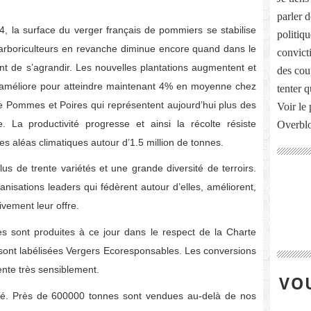
parler 
, la surface du verger français de pommiers se stabilise
politiq
arboriculteurs en revanche diminue encore quand dans le
convict
t de s’agrandir. Les nouvelles plantations augmentent et
des cou
s’améliore pour atteindre maintenant 4% en moyenne chez
tenter 
le Pommes et Poires qui représentent aujourd’hui plus des
Voir le 
. La productivité progresse et ainsi la récolte résiste
Overbl
s aléas climatiques autour d’1.5 million de tonnes.
us de trente variétés et une grande diversité de terroirs.
nisations leaders qui fédèrent autour d’elles, améliorent,
ivement leur offre.
s sont produites à ce jour dans le respect de la Charte
sont labélisées Vergers Ecoresponsables. Les conversions
mente très sensiblement.
VOU
. Près de 600000 tonnes sont vendues au-delà de nos