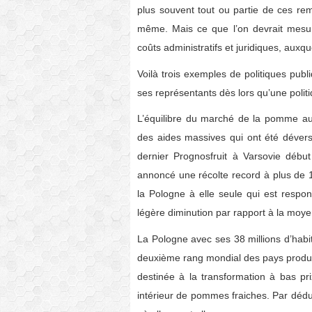
plus souvent tout ou partie de ces r
même. Mais ce que l’on devrait mesure
coûts administratifs et juridiques, auxq
Voilà trois exemples de politiques publ
ses représentants dès lors qu’une polit
L’équilibre du marché de la pomme aujo
des aides massives qui ont été déversé
dernier Prognosfruit à Varsovie débu
annoncé une récolte record à plus de 1
la Pologne à elle seule qui est respon
légère diminution par rapport à la mo
La Pologne avec ses 38 millions d’habit
deuxième rang mondial des pays producte
destinée à la transformation à bas pri
intérieur de pommes fraiches. Par déduct