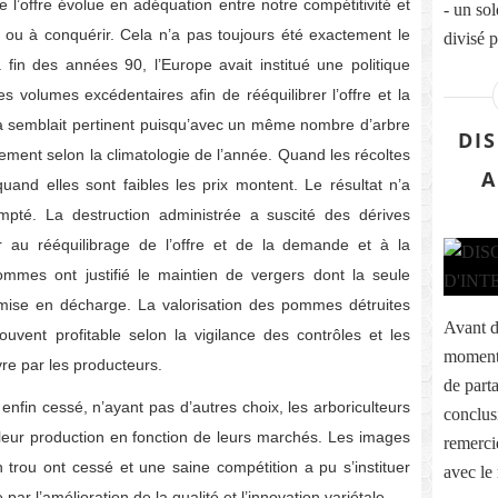
e l’offre évolue en adéquation entre notre compétitivité et
- un so
 ou à conquérir. Cela n’a pas toujours été exactement le
divisé p
a fin des années 90, l’Europe avait institué une politique
es volumes excédentaires afin de rééquilibrer l’offre et la
semblait pertinent puisqu’avec un même nombre d’arbre
DI
lement selon la climatologie de l’année. Quand les récoltes
A
uand elles sont faibles les prix montent. Le résultat n’a
pté. La destruction administrée a suscité des dérives
er au rééquilibrage de l’offre et de la demande et à la
pommes ont justifié le maintien de vergers dont la seule
a mise en décharge. La valorisation des pommes détruites
Avant d
ouvent profitable selon la vigilance des contrôles et les
moment 
re par les producteurs.
de part
 enfin cessé, n’ayant pas d’autres choix, les arboriculteurs
conclus
eur production en fonction de leurs marchés. Les images
remerci
rou ont cessé et une saine compétition a pu s’instituer
avec le
par l’amélioration de la qualité et l’innovation variétale