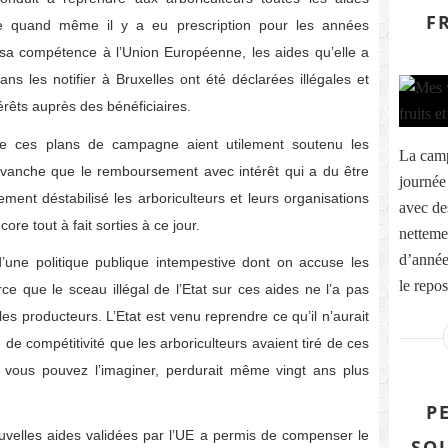
F
e quand même il y a eu prescription pour les années
sa compétence à l’Union Européenne, les aides qu’elle a
ns les notifier à Bruxelles ont été déclarées illégales et
rêts auprès des bénéficiaires.
que ces plans de campagne aient utilement soutenu les
La camp
 revanche que le remboursement avec intérêt qui a du être
journée 
ement déstabilisé les arboriculteurs et leurs organisations
avec de
re tout à fait sorties à ce jour.
netteme
d’année
 d’une politique publique intempestive dont on accuse les
le repos
rce que le sceau illégal de l’Etat sur ces aides ne l’a pas
s producteurs. L’Etat est venu reprendre ce qu’il n’aurait
 de compétitivité que les arboriculteurs avaient tiré de ces
vous pouvez l’imaginer, perdurait même vingt ans plus
P
uvelles aides validées par l’UE a permis de compenser le
SO