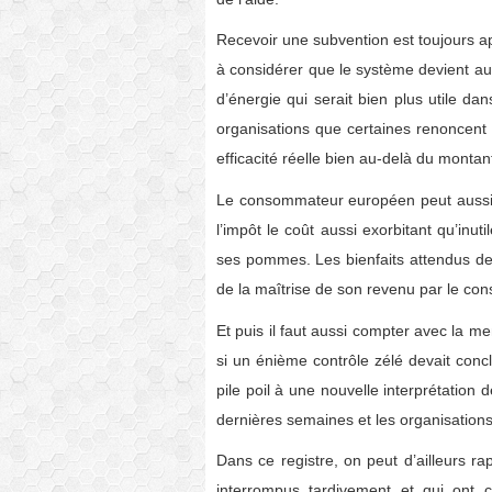
Recevoir une subvention est toujours ap
à considérer que le système devient au 
d’énergie qui serait bien plus utile dan
organisations que certaines renoncent
efficacité réelle bien au-delà du montant
Le consommateur européen peut aussi l
l’impôt le coût aussi exorbitant qu’inuti
ses pommes. Les bienfaits attendus des c
de la maîtrise de son revenu par le co
Et puis il faut aussi compter avec la 
si un énième contrôle zélé devait conc
pile poil à une nouvelle interprétation 
dernières semaines et les organisation
Dans ce registre, on peut d’ailleurs r
interrompus tardivement et qui ont c