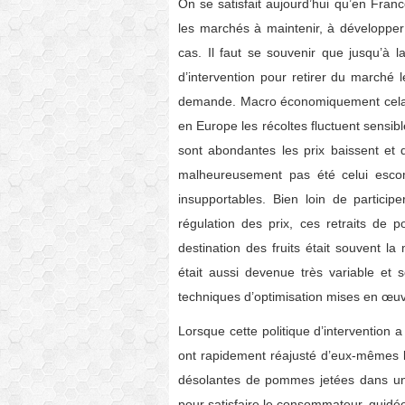
On se satisfait aujourd’hui qu’en Franc
les marchés à maintenir, à développer
cas. Il faut se souvenir que jusqu’à l
d’intervention pour retirer du marché l
demande. Macro économiquement cela 
en Europe les récoltes fluctuent sensib
sont abondantes les prix baissent et q
malheureusement pas été celui escom
insupportables. Bien loin de particip
régulation des prix, ces retraits de 
destination des fruits était souvent l
était aussi devenue très variable et s
techniques d’optimisation mises en œuv
Lorsque cette politique d’intervention a
ont rapidement réajusté d’eux-mêmes l
désolantes de pommes jetées dans un t
pour satisfaire le consommateur, guidée 