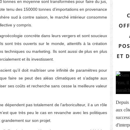
0 tonnes en moyenne sont transformées pour faire du jus,
pte tenu des 150000 tonnes d’importations en provenance
isphère sud à contre saison, le marché intérieur consomme
OFF
lective y compris.
l’agroécologie concrète dans leurs vergers et sont soucieux
 Ils sont très ouverts sur le monde, attentifs à la création
POS
ns techniques ou marketing. Ils sont aussi de plus en plus
ET 
rcialement et ils investissent.
scient qu’il doit maîtriser une infinité de paramètres pour
nt que faire se peut des aléas climatiques et s’adapte aux
ser ses coûts et recherche sans cesse la meilleure valeur
Depuis 
e dépendent pas totalement de l’arboriculteur, il a un rôle
aux côté
 n’est que très peu le cas en revanche avec les politiques
successi
nt grandement sur son projet.
d'interp