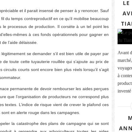
LE
préciable et il parait insensé de penser à y renoncer. Sauf
AV
fil du temps contreproductif en ce qu’il mobilise beaucoup
TIA
s le processus de production. Il corsète à un tel point les
 d’elles-mêmes à ces fonds opérationnels pour gagner en
 de l’aide délaissée.
Avant d’
égitimement se demander s’il est bien utile de payer par
marché, 
le de toute cette tuyauterie rouillée qui s’ajoute au prix de
voyageu
ircuits courts sont encore bien plus réels lorsqu’il s’agit
à conte
nsommateur.
product
menace permanente de devoir rembourser les aides perçues
inventé 
lure que l’organisation de producteurs ne correspond plus
des textes. L’indice de risque vient de crever le plafond ces
s sont en alerte rouge dans les campagnes.
M
appeler la catastrophe des plans de campagne qui se sont
ANN
onduit à reprendre aux arboriculteurs toutes les aides