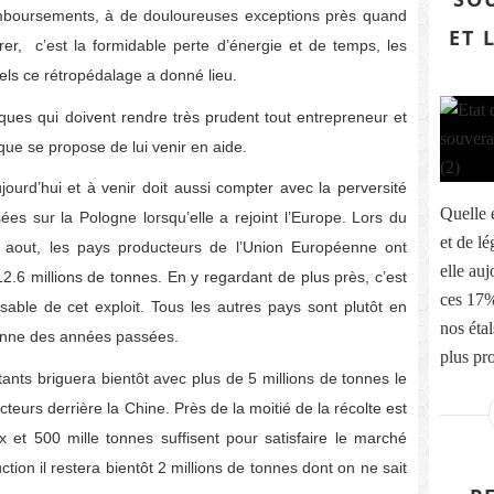
emboursements, à de douloureuses exceptions près quand
ET 
r, c’est la formidable perte d’énergie et de temps, les
uels ce rétropédalage a donné lieu.
iques qui doivent rendre très prudent tout entrepreneur et
ique se propose de lui venir en aide.
urd’hui et à venir doit aussi compter avec la perversité
Quelle é
es sur la Pologne lorsqu’elle a rejoint l’Europe. Lors du
et de l
t aout, les pays producteurs de l’Union Européenne ont
elle au
2.6 millions de tonnes. En y regardant de plus près, c’est
ces 17%
sable de cet exploit. Tous les autres pays sont plutôt en
nos éta
yenne des années passées.
plus pro
ants briguera bientôt avec plus de 5 millions de tonnes le
urs derrière la Chine. Près de la moitié de la récolte est
x et 500 mille tonnes suffisent pour satisfaire le marché
ion il restera bientôt 2 millions de tonnes dont on ne sait