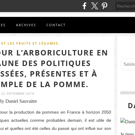
GES
ARCHIVES
CONTACT
ET LES FRUITS ET LÉGUMES.
OUR L’ARBORICULTURE EN
AUNE DES POLITIQUES
SSÉES, PRÉSENTES ET À
XEMPLE DE LA POMME.
22 SEPTEMBRE 2018
By Daniel Sauvaitre
D
s pour la production de pommes en France à horizon 2050
iques actuelles comme probables demain, il est utile de
 et quelles ont été celles du passé qui ont influé sur son
Je tien