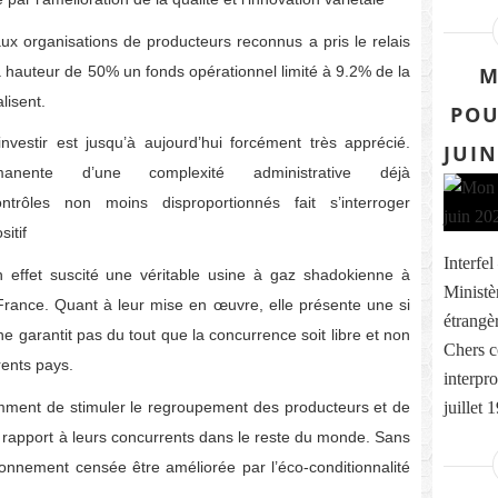
x organisations de producteurs reconnus a pris le relais
 à hauteur de 50% un fonds opérationnel limité à 9.2% de la
M
lisent.
POU
vestir est jusqu’à aujourd’hui forcément très apprécié.
JUIN
rmanente d’une complexité administrative déjà
rôles non moins disproportionnés fait s’interroger
itif
Interfe
effet suscité une véritable usine à gaz shadokienne à
Ministè
France. Quant à leur mise en œuvre, elle présente une si
étrangè
ne garantit pas du tout que la concurrence soit libre et non
Chers c
rents pays.
interpro
idemment de stimuler le regroupement des producteurs et de
juillet 
r rapport à leurs concurrents dans le reste du monde. Sans
ironnement censée être améliorée par l’éco-conditionnalité