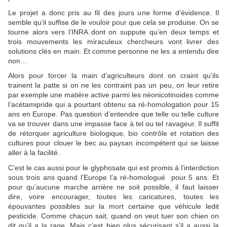
Le projet a donc pris au fil des jours une forme d’évidence. Il
semble qu’il suffise de le vouloir pour que cela se produise. On se
tourne alors vers l’INRA dont on suppute qu’en deux temps et
trois mouvements les miraculeux chercheurs vont livrer des
solutions clés en main. Et comme personne ne les a entendu dire
non…
Alors pour forcer la main d’agriculteurs dont on craint qu’ils
trainent la patte si on ne les contraint pas un peu, on leur retire
par exemple une matière active parmi les néonicotinoides comme
l’acétamipride qui a pourtant obtenu sa ré-homologation pour 15
ans en Europe. Pas question d’entendre que telle ou telle culture
va se trouver dans une impasse face à tel ou tel ravageur. Il suffit
de rétorquer agriculture biologique, bio contrôle et rotation des
cultures pour clouer le bec au paysan incompétent qui se laisse
aller à la facilité.
C’est le cas aussi pour le glyphosate qui est promis à l’interdiction
sous trois ans quand l’Europe l’a ré-homologué pour 5 ans. Et
pour qu’aucune marche arrière ne soit possible, il faut laisser
dire, voire encourager, toutes les caricatures, toutes les
épouvantes possibles sur la mort certaine que véhicule ledit
pesticide. Comme chacun sait, quand on veut tuer son chien on
dit qu’il a la rage. Mais c’est bien plus sécurisant s’il a aussi la