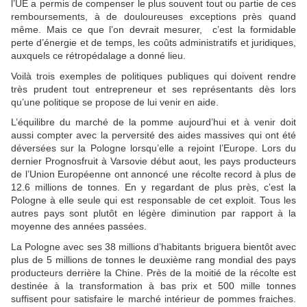
l’UE a permis de compenser le plus souvent tout ou partie de ces
remboursements, à de douloureuses exceptions près quand
même. Mais ce que l’on devrait mesurer, c’est la formidable
perte d’énergie et de temps, les coûts administratifs et juridiques,
auxquels ce rétropédalage a donné lieu.
Voilà trois exemples de politiques publiques qui doivent rendre
très prudent tout entrepreneur et ses représentants dès lors
qu’une politique se propose de lui venir en aide.
L’équilibre du marché de la pomme aujourd’hui et à venir doit
aussi compter avec la perversité des aides massives qui ont été
déversées sur la Pologne lorsqu’elle a rejoint l’Europe. Lors du
dernier Prognosfruit à Varsovie début aout, les pays producteurs
de l’Union Européenne ont annoncé une récolte record à plus de
12.6 millions de tonnes. En y regardant de plus près, c’est la
Pologne à elle seule qui est responsable de cet exploit. Tous les
autres pays sont plutôt en légère diminution par rapport à la
moyenne des années passées.
La Pologne avec ses 38 millions d’habitants briguera bientôt avec
plus de 5 millions de tonnes le deuxième rang mondial des pays
producteurs derrière la Chine. Près de la moitié de la récolte est
destinée à la transformation à bas prix et 500 mille tonnes
suffisent pour satisfaire le marché intérieur de pommes fraiches.