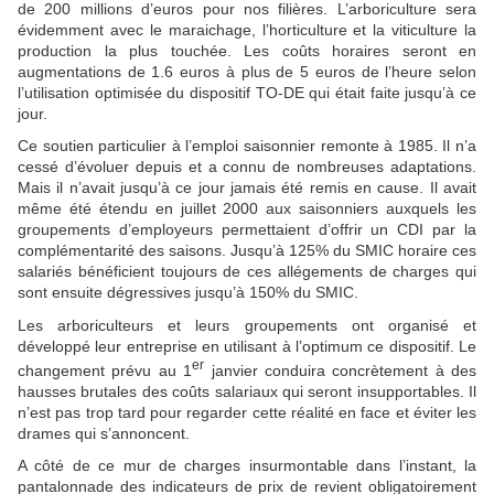
de 200 millions d’euros pour nos filières. L’arboriculture sera
évidemment avec le maraichage, l’horticulture et la viticulture la
production la plus touchée. Les coûts horaires seront en
augmentations de 1.6 euros à plus de 5 euros de l’heure selon
l’utilisation optimisée du dispositif TO-DE qui était faite jusqu’à ce
jour.
Ce soutien particulier à l’emploi saisonnier remonte à 1985. Il n’a
cessé d’évoluer depuis et a connu de nombreuses adaptations.
Mais il n’avait jusqu’à ce jour jamais été remis en cause. Il avait
même été étendu en juillet 2000 aux saisonniers auxquels les
groupements d’employeurs permettaient d’offrir un CDI par la
complémentarité des saisons. Jusqu’à 125% du SMIC horaire ces
salariés bénéficient toujours de ces allégements de charges qui
sont ensuite dégressives jusqu’à 150% du SMIC.
Les arboriculteurs et leurs groupements ont organisé et
développé leur entreprise en utilisant à l’optimum ce dispositif. Le
er
changement prévu au 1
janvier conduira concrètement à des
hausses brutales des coûts salariaux qui seront insupportables. Il
n’est pas trop tard pour regarder cette réalité en face et éviter les
drames qui s’annoncent.
A côté de ce mur de charges insurmontable dans l’instant, la
pantalonnade des indicateurs de prix de revient obligatoirement