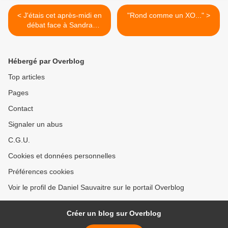
< J'étais cet après-midi en
"Rond comme un XO..." >
débat face à Sandra
Marsaud, candidate LREM
boostée par son label !
Attention attention au
Hébergé par Overblog
moment de choisir, méfiez
vous des étiquettes, elles
Top articles
sont parfois trompeuses...
Pages
Contact
Signaler un abus
C.G.U.
Cookies et données personnelles
Préférences cookies
Voir le profil de Daniel Sauvaitre sur le portail Overblog
Créer un blog sur Overblog