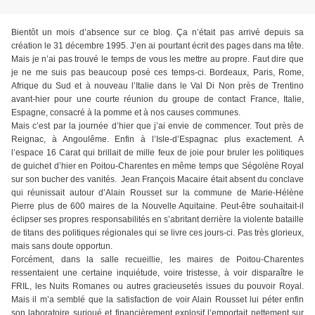
Bientôt un mois d’absence sur ce blog. Ça n’était pas arrivé depuis sa
création le 31 décembre 1995. J’en ai pourtant écrit des pages dans ma tête.
Mais je n’ai pas trouvé le temps de vous les mettre au propre. Faut dire que
je ne me suis pas beaucoup posé ces temps-ci. Bordeaux, Paris, Rome,
Afrique du Sud et à nouveau l’Italie dans le Val Di Non près de Trentino
avant-hier pour une courte réunion du groupe de contact France, Italie,
Espagne, consacré à la pomme et à nos causes communes.
Mais c’est par la journée d’hier que j’ai envie de commencer. Tout près de
Reignac, à Angoulême. Enfin à l’Isle-d’Espagnac plus exactement. A
l’espace 16 Carat qui brillait de mille feux de joie pour bruler les politiques
de guichet d’hier en Poitou-Charentes en même temps que Ségolène Royal
sur son bucher des vanités. Jean François Macaire était absent du conclave
qui réunissait autour d’Alain Rousset sur la commune de Marie-Hélène
Pierre plus de 600 maires de la Nouvelle Aquitaine. Peut-être souhaitait-il
éclipser ses propres responsabilités en s’abritant derrière la violente bataille
de titans des politiques régionales qui se livre ces jours-ci. Pas très glorieux,
mais sans doute opportun.
Forcément, dans la salle recueillie, les maires de Poitou-Charentes
ressentaient une certaine inquiétude, voire tristesse, à voir disparaître le
FRIL, les Nuits Romanes ou autres gracieusetés issues du pouvoir Royal.
Mais il m’a semblé que la satisfaction de voir Alain Rousset lui péter enfin
son laboratoire surjoué et financièrement explosif l’emportait nettement sur