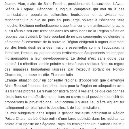
Jeanne Vian, maire de Saint Preuil et présidente de l’association L’Avant
Scène à Cognac. Dénoncer la logique comptable qui met fin à des
manifestations populaires culturelles, touristiques et conviviales qui
rencontrent un public de plus en plus large pouvait à l’évidence faire
mouche. Expliquer méthodiquement que financer une manifestation gratuite
aussi réussie soit-elle n’est pas dans les attributions de la Région n’était en
réponse pas évident. Difficile pourtant de ne pas comprendre qu’étendre la
démarche à l’ensemble de la nouvelle Région obligerait à rogner durement
sur des fonds destinés à des missions essentielles comme l’éducation, la
formation, l’emploi ou pour doter les territoires des équipements de transport
indispensables à leur développement. Le débat n’est sans doute pas
terminé. La rébellion semble pointer sur les réseaux sociaux. Mais au regard
des impasses budgétaires laissées par l’exécutif sortant de Poitou-
Charentes, la messe est dite. Et pas en latin.
Etrange situation pour un conseiller régional d’opposition que d’entendre
Alain Rousset énoncer des orientations pour la Région en adéquation avec
les siennes propres. Le travail consistera donc à veiller à ce que ces bonnes
résolutions soient effectivement mises en œuvre et si possible d’enrichir de
propositions le projet régional. Tout comme il y aura lieu d’être vigilant sur
l’allègement corrélatif promis des effectifs de l’administration.
Le mur budgétaire dans lequel la gestion socialiste précipitait la Région
Poitou-Charentes bénéficie enfin d’une large publicité dans les médias. La
colère et la riposte de Ségolène Royal en témoignent. Pour autant il ne faut