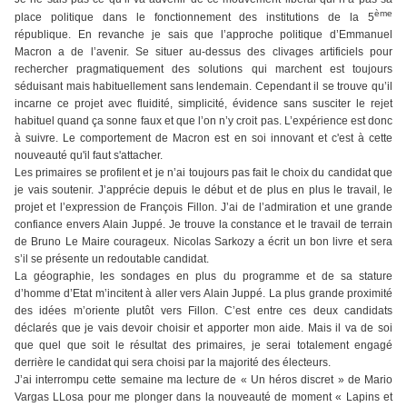
ème
place politique dans le fonctionnement des institutions de la 5
république. En revanche je sais que l’approche politique d’Emmanuel
Macron a de l’avenir. Se situer au-dessus des clivages artificiels pour
rechercher pragmatiquement des solutions qui marchent est toujours
séduisant mais habituellement sans lendemain. Cependant il se trouve qu’il
incarne ce projet avec fluidité, simplicité, évidence sans susciter le rejet
habituel quand ça sonne faux et que l’on n’y croit pas. L’expérience est donc
à suivre. Le comportement de Macron est en soi innovant et c'est à cette
nouveauté qu'il faut s'attacher.
Les primaires se profilent et je n’ai toujours pas fait le choix du candidat que
je vais soutenir. J’apprécie depuis le début et de plus en plus le travail, le
projet et l’expression de François Fillon. J’ai de l’admiration et une grande
confiance envers Alain Juppé. Je trouve la constance et le travail de terrain
de Bruno Le Maire courageux. Nicolas Sarkozy a écrit un bon livre et sera
s’il se présente un redoutable candidat.
La géographie, les sondages en plus du programme et de sa stature
d’homme d’Etat m’incitent à aller vers Alain Juppé. La plus grande proximité
des idées m’oriente plutôt vers Fillon. C’est entre ces deux candidats
déclarés que je vais devoir choisir et apporter mon aide. Mais il va de soi
que quel que soit le résultat des primaires, je serai totalement engagé
derrière le candidat qui sera choisi par la majorité des électeurs.
J’ai interrompu cette semaine ma lecture de « Un héros discret » de Mario
Vargas LLosa pour me plonger dans la nouveauté de moment « Lapins et