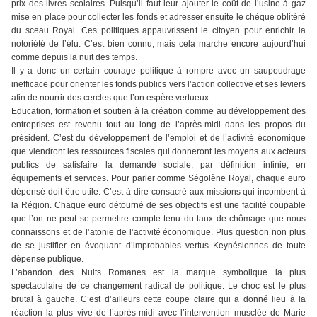
prix des livres scolaires. Puisqu’il faut leur ajouter le coût de l’usine à gaz
mise en place pour collecter les fonds et adresser ensuite le chèque oblitéré
du sceau Royal. Ces politiques appauvrissent le citoyen pour enrichir la
notoriété de l’élu. C’est bien connu, mais cela marche encore aujourd’hui
comme depuis la nuit des temps.
Il y a donc un certain courage politique à rompre avec un saupoudrage
inefficace pour orienter les fonds publics vers l’action collective et ses leviers
afin de nourrir des cercles que l’on espère vertueux.
Education, formation et soutien à la création comme au développement des
entreprises est revenu tout au long de l’après-midi dans les propos du
président. C’est du développement de l’emploi et de l’activité économique
que viendront les ressources fiscales qui donneront les moyens aux acteurs
publics de satisfaire la demande sociale, par définition infinie, en
équipements et services. Pour parler comme Ségolène Royal, chaque euro
dépensé doit être utile. C’est-à-dire consacré aux missions qui incombent à
la Région. Chaque euro détourné de ses objectifs est une facilité coupable
que l’on ne peut se permettre compte tenu du taux de chômage que nous
connaissons et de l’atonie de l’activité économique. Plus question non plus
de se justifier en évoquant d’improbables vertus Keynésiennes de toute
dépense publique.
L’abandon des Nuits Romanes est la marque symbolique la plus
spectaculaire de ce changement radical de politique. Le choc est le plus
brutal à gauche. C’est d’ailleurs cette coupe claire qui a donné lieu à la
réaction la plus vive de l’après-midi avec l’intervention musclée de Marie