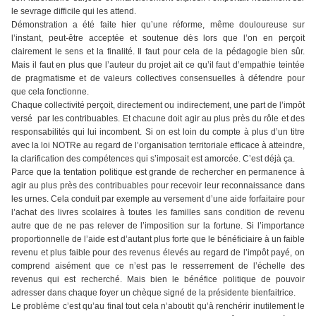
le sevrage difficile qui les attend.
Démonstration a été faite hier qu’une réforme, même douloureuse sur
l’instant, peut-être acceptée et soutenue dès lors que l’on en perçoit
clairement le sens et la finalité. Il faut pour cela de la pédagogie bien sûr.
Mais il faut en plus que l’auteur du projet ait ce qu’il faut d’empathie teintée
de pragmatisme et de valeurs collectives consensuelles à défendre pour
que cela fonctionne.
Chaque collectivité perçoit, directement ou indirectement, une part de l’impôt
versé par les contribuables. Et chacune doit agir au plus près du rôle et des
responsabilités qui lui incombent. Si on est loin du compte à plus d’un titre
avec la loi NOTRe au regard de l’organisation territoriale efficace à atteindre,
la clarification des compétences qui s’imposait est amorcée. C’est déjà ça.
Parce que la tentation politique est grande de rechercher en permanence à
agir au plus près des contribuables pour recevoir leur reconnaissance dans
les urnes. Cela conduit par exemple au versement d’une aide forfaitaire pour
l’achat des livres scolaires à toutes les familles sans condition de revenu
autre que de ne pas relever de l’imposition sur la fortune. Si l’importance
proportionnelle de l’aide est d’autant plus forte que le bénéficiaire à un faible
revenu et plus faible pour des revenus élevés au regard de l’impôt payé, on
comprend aisément que ce n’est pas le resserrement de l’échelle des
revenus qui est recherché. Mais bien le bénéfice politique de pouvoir
adresser dans chaque foyer un chèque signé de la présidente bienfaitrice.
Le problème c’est qu’au final tout cela n’aboutit qu’à renchérir inutilement le