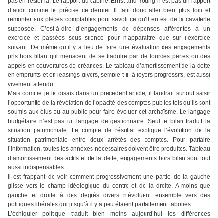
pas en rester là. Le rapport du cabinet Ernst and Young n’est pas un rapport
d’audit comme le précise ce dernier. Il faut donc aller bien plus loin et
remonter aux pièces comptables pour savoir ce qu’il en est de la cavalerie
supposée. C’est-à-dire d’engagements de dépenses afférentes à un
exercice et passées sous silence pour n’apparaître que sur l’exercice
suivant. De même qu’il y a lieu de faire une évaluation des engagements
pris hors bilan qui menacent de se traduire par de lourdes pertes ou des
appels en couvertures de créances. Le tableau d’amortissement de la dette
en emprunts et en leasings divers, semble-t-il à loyers progressifs, est aussi
vivement attendu.
Mais comme je le disais dans un précédent article, il faudrait surtout saisir
l’opportunité de la révélation de l’opacité des comptes publics tels qu’ils sont
soumis aux élus ou au public pour faire évoluer cet archaïsme. Le langage
budgétaire n’est pas un langage de gestionnaire. Seul le bilan traduit la
situation patrimoniale. Le compte de résultat explique l’évolution de la
situation patrimoniale entre deux arrêtés des comptes. Pour parfaire
l’information, toutes les annexes nécessaires doivent être produites. Tableau
d’amortissement des actifs et de la dette, engagements hors bilan sont tout
aussi indispensables.
Il est frappant de voir comment progressivement une partie de la gauche
glisse vers le champ idéologique du centre et de la droite. A moins que
gauche et droite à des degrés divers n’évoluent ensemble vers des
politiques libérales qui jusqu’à il y a peu étaient parfaitement taboues.
L’échiquier politique traduit bien moins aujourd’hui les différences