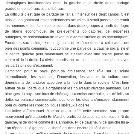
idéologiques traditionnelles entre la gauche et la droite qu’un partage
gradué entre libéraux et antilibéraux.
La difficulté c’est que ce partage se fait à l’intérieur des deux camps. C’est
ainsi qu’en gommant les appartenances actuelles, il serait possible de réunir
les hommes et les femmes politiques dans deux groupes à partir du degré
de liberté économique, de prélèvements obligatoires, de dépenses
publiques, de redistribution de revenus, d’administration qu’ils revendiquent.
Frondeurs socialistes, extrême gauche et extrême droite à cette aune ont
bien des points communs. Tout comme une partie de la gauche socialiste et
le centre gauche peut maintenant se classer avec une solide partie du
centre et de la droite. La division partisane actuelle n’est plus en phase avec
les partis pris qui s’expriment.
L’ambition pour le pays, pour sa croissance, son rôle sur la scène
internationale, les sciences, l’innovation, les arts et la culture sont
dépendants de la place accordée à la liberté dans la société. C’est bien
autour de la liberté que s’organisent les nouveaux clivages partisans. Les
blocages du pays, son taux de chômage, sa croissance nulle, ses déficits, sa
dette, sa balance commerciale, tout force les élus à s’engager clairement
pour ou contre les choix politiques libéraux à opérer.
L’initiative d’Emmanuel Macron qui a créé cette semaine son propre
mouvement qu’il a appelé En Marche participe de cette transformation. Ni de
gauche, ni de droite comme il l’a annoncé. Ni de gauche, ni de gauche lui a-
t-on répondu…à gauche. La liberté est donc encore plutôt à droite.
Je ne sais pas ce qu’il va advenir de ce mouvement libéral qui n’a pas sa