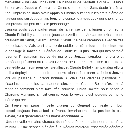
merveilles » de Gaël Tchakaloff. Le bandeau de l’éditeur ajoute « 18 mois
fermes avec Juppé ». C’est à lire. On ne s’ennuie pas. Sans doute à la fin a-
t-on l’impression dans avoir appris au moins autant sur les états d’âme de
l’auteur que sur Juppé, mais bon, je le conseille à tous ceux qui cherchent à
comprendre un peu mieux le personnage.
J’aurais voulu vous parler aussi de la remise de la légion d’honneur à
Claude Bellot il y a quelques jours aux Antilles de Jonzac en présence du
président du Sénat, Gérard Larcher. C’était une belle cérémonie avec de très
bons discours. Mais c’est le choix de publier le même jour une brochure sur
le passage à Jonzac du Général de Gaulle le 13 juin 1963 qui m’a semblé
résumer l’inspiration motrice du maire de Jonzac, sénateur honoraire et
précédent président du Conseil Général de Charente Maritime. Il faut lire le
petit édito qu’il écrit pour ce livret illustré. Claude Bellot y fait part des efforts
qu’il a déployés pour obtenir une permission et être parmi la foule à Jonzac
lors du passage du grand homme. Au-delà des clivages partisans qui
s’expriment dans les campagnes électorales, Claude Bellot s’est plu à
rappeler comment s’est faite très souvent l’union sacrée pour servir la
Charente Maritime. En fait comme vous le voyez, c’est toujours ce même
thème qui revient…
On trouve en page 4 cette citation du Général qui reste un bon
conseil toujours très actuel: « Prenez invariablement la position la plus
élevée, c’est généralement la moins encombrée. »
Une nouvelle semaine chargée de prépare. Paris demain pour un « média
training ». Une séance plénière à la Région mercredi. Assemblée générale