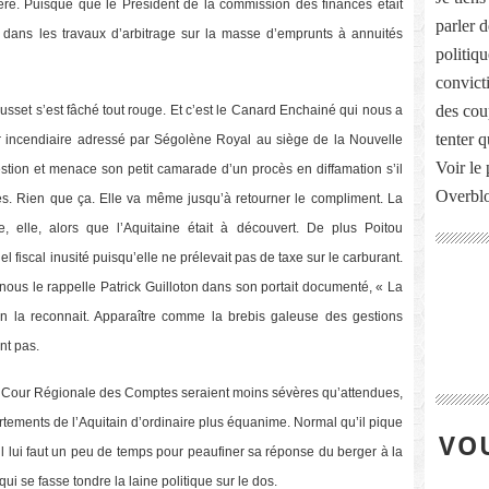
ère. Puisque que le Président de la commission des finances était
parler 
s dans les travaux d’arbitrage sur la masse d’emprunts à annuités
politiq
convict
des cou
sset s’est fâché tout rouge. Et c’est le Canard Enchainé qui nous a
tenter 
er incendiaire adressé par Ségolène Royal au siège de la Nouvelle
Voir le 
estion et menace son petit camarade d’un procès en diffamation s’il
Overbl
s. Rien que ça. Elle va même jusqu’à retourner le compliment. La
ve, elle, alors que l’Aquitaine était à découvert. De plus Poitou
l fiscal inusité puisqu’elle ne prélevait pas de taxe sur le carburant.
e nous le rappelle Patrick Guilloton dans son portait documenté, « La
’on la reconnait. Apparaître comme la brebis galeuse des gestions
nt pas.
 la Cour Régionale des Comptes seraient moins sévères qu’attendues,
tements de l’Aquitain d’ordinaire plus équanime. Normal qu’il pique
VOU
l lui faut un peu de temps pour peaufiner sa réponse du berger à la
 qui se fasse tondre la laine politique sur le dos.