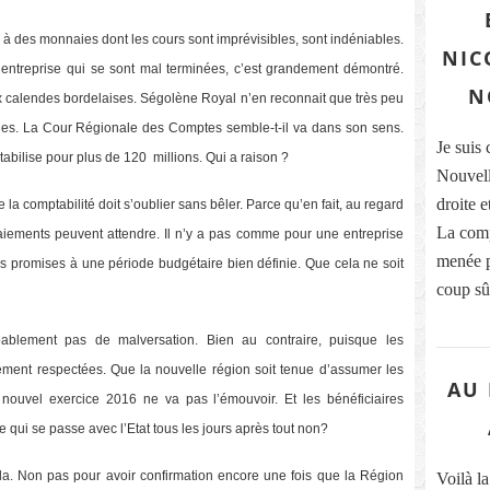
à des monnaies dont les cours sont imprévisibles, sont indéniables.
NIC
 entreprise qui se sont mal terminées, c’est grandement démontré.
N
ux calendes bordelaises. Ségolène Royal n’en reconnait que très peu
iques. La Cour Régionale des Comptes semble-t-il va dans son sens.
Je suis
abilise pour plus de 120 millions. Qui a raison ?
Nouvell
droite e
de la comptabilité doit s’oublier sans bêler. Parce qu’en fait, au regard
La comp
aiements peuvent attendre. Il n’y a pas comme pour une entreprise
menée p
es promises à une période budgétaire bien définie. Que cela ne soit
coup sûr
blement pas de malversation. Bien au contraire, puisque les
ement respectées. Que la nouvelle région soit tenue d’assumer les
AU 
 nouvel exercice 2016 ne va pas l’émouvoir. Et les bénéficiaires
e qui se passe avec l’Etat tous les jours après tout non?
cela. Non pas pour avoir confirmation encore une fois que la Région
Voilà la