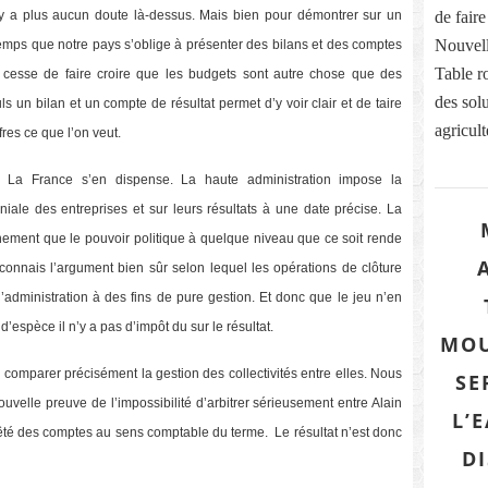
n’y a plus aucun doute là-dessus. Mais bien pour démontrer sur un
de fair
Nouvell
 temps que notre pays s’oblige à présenter des bilans et des comptes
Table r
s et cesse de faire croire que les budgets sont autre chose que des
des sol
s un bilan et un compte de résultat permet d’y voir clair et de taire
agricult
fres ce que l’on veut.
t. La France s’en dispense. La haute administration impose la
oniale des entreprises et sur leurs résultats à une date précise. La
ment que le pouvoir politique à quelque niveau que ce soit rende
onnais l’argument bien sûr selon lequel les opérations de clôture
l’administration à des fins de pure gestion. Et donc que le jeu n’en
’espèce il n’y a pas d’impôt du sur le résultat.
MOU
 comparer précisément la gestion des collectivités entre elles. Nous
SE
uvelle preuve de l’impossibilité d’arbitrer sérieusement entre Alain
L’
té des comptes au sens comptable du terme. Le résultat n’est donc
D