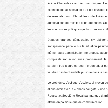
Poitou Charentes était bien mal dirigée. Il 
exemple qui fait sensation qu’il est plus que
de résultats pour l’Etat et les collectivité
autorisations de recettes et de dépenses. Seul
les contorsions politiques qui font dire aux chif
D’autres grandes démocraties s’y obligen
transparence parfaite sur la situation patrim
même haute administration ne propose aucune
compte de son action aussi précisément. Je c
seraient trop alourdies pour l’ordonnateur et 
vaudrait pas la chandelle puisque dans le cas d
Le problème, c’est que c’est le seul moyen de
allons avoir avec le « chabichougate » une no
Rousset et Ségolène Royal par manque d’arrê
affaire en politique que de communication.