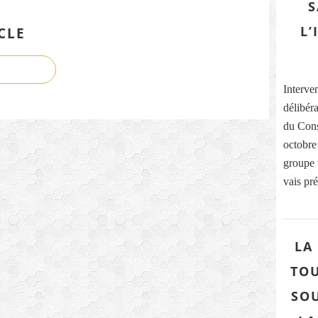
S
L’
CLE
Interve
délibér
du Cons
octobre
groupe v
vais pré
LA
TOU
SOU