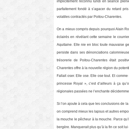
implicitement reconnu lundi en séance pléni
parfaitement fondé à s’agacer du retard pri
volatiles contractés par Poitou-Charentes.
On a mieux compris depuis pourquoi Alain Rou
éclairés en révélant cette semaine le courri
Aquitaine. Elle nie en bloc toute mauvaise g
persiste dans ses dénonciations calomnieuse
trésorerie de Poitou-Charentes était positi
Charentes offre à la nouvelle région du potentie
Fallait oser. Elle ose. Elle ose tout. Et comm
princesse Royal », c’est d’ailleurs à ça qu
régionales passées ne l’enchante décidemme
Si l’on ajoute à cela que les conclusions de
on comprend mieux les lapsus et autres empor
la mouche le pêcheur à la mouche. Parce qu’i
bergère. Manquerait plus qu’à la fin ce soit lui