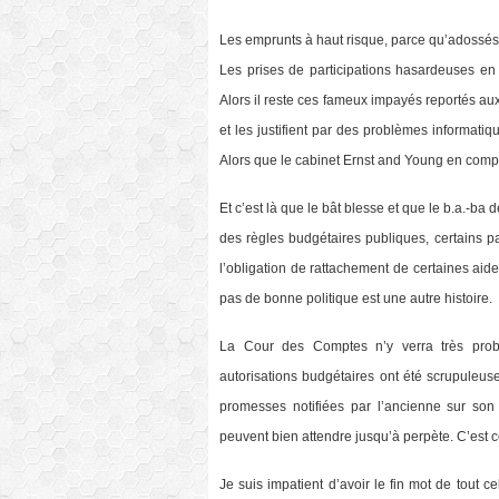
Les emprunts à haut risque, parce qu’adossés 
Les prises de participations hasardeuses en
Alors il reste ces fameux impayés reportés a
et les justifient par des problèmes informat
Alors que le cabinet Ernst and Young en compt
Et c’est là que le bât blesse et que le b.a.-ba 
des règles budgétaires publiques, certains p
l’obligation de rattachement de certaines aid
pas de bonne politique est une autre histoire.
La Cour des Comptes n’y verra très proba
autorisations budgétaires ont été scrupuleus
promesses notifiées par l’ancienne sur son
peuvent bien attendre jusqu’à perpète. C’est c
Je suis impatient d’avoir le fin mot de tout 