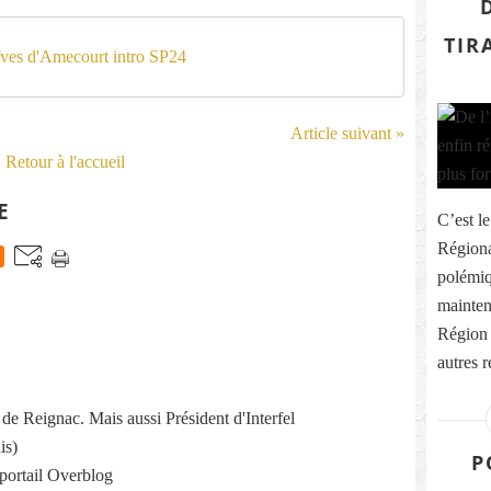
TIR
Yves d'Amecourt intro SP24
Article suivant »
Retour à l'accueil
E
C’est l
Régiona
polémiq
mainteni
Région 
autres 
re de Reignac. Mais aussi Président d'Interfel
is)
P
 portail Overblog