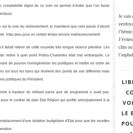
ne comptabilité digne de ce nom ne permet d’éviter que l’on fasse
ecteurs.
Je vais
verdoya
ce sur la voie du redressement, je maintiens que cela passe d’abord
l’hémic
table. Vœu pieu pour un certain temps encore malheureusement.
J’évite
clim ou
l fallait retenir de cette nouvelle très longue séance plénière. Les
l’aspha
 de redire à quel point Poitou-Charentes était mal embarquée. Le
 avant de pouvoir homogénéiser les politiques et mettre en ordre de
ns sur tous les bans qui révèlent des points de vue différents mais
ons politiques du Président.
LIB
C
amme à hauteur du milliard parce que de programme y avait pas.
our le contrat de plan Etat Région qui profite principalement à la
VO
LE 
remplacement d'une dotation budgétaire d'Etat pour que les recettes
POU
mmation.