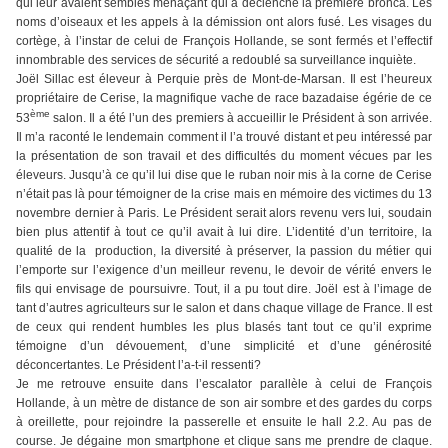
qui leur avaient semblés menaçant qui a déclenché la première bronca. Les
noms d’oiseaux et les appels à la démission ont alors fusé. Les visages du
cortège, à l’instar de celui de François Hollande, se sont fermés et l’effectif
innombrable des services de sécurité a redoublé sa surveillance inquiète.
Joël Sillac est éleveur à Perquie près de Mont-de-Marsan. Il est l’heureux
propriétaire de Cerise, la magnifique vache de race bazadaise égérie de ce
ème
53
salon. Il a été l’un des premiers à accueillir le Président à son arrivée.
Il m’a raconté le lendemain comment il l’a trouvé distant et peu intéressé par
la présentation de son travail et des difficultés du moment vécues par les
éleveurs. Jusqu’à ce qu’il lui dise que le ruban noir mis à la corne de Cerise
n’était pas là pour témoigner de la crise mais en mémoire des victimes du 13
novembre dernier à Paris. Le Président serait alors revenu vers lui, soudain
bien plus attentif à tout ce qu’il avait à lui dire. L’identité d’un territoire, la
qualité de la production, la diversité à préserver, la passion du métier qui
l’emporte sur l’exigence d’un meilleur revenu, le devoir de vérité envers le
fils qui envisage de poursuivre. Tout, il a pu tout dire. Joël est à l’image de
tant d’autres agriculteurs sur le salon et dans chaque village de France. Il est
de ceux qui rendent humbles les plus blasés tant tout ce qu’il exprime
témoigne d’un dévouement, d’une simplicité et d’une générosité
déconcertantes. Le Président l’a-t-il ressenti?
Je me retrouve ensuite dans l’escalator parallèle à celui de François
Hollande, à un mètre de distance de son air sombre et des gardes du corps
à oreillette, pour rejoindre la passerelle et ensuite le hall 2.2. Au pas de
course. Je dégaine mon smartphone et clique sans me prendre de claque.