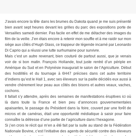
J’avais encore la tête dans les brumes du Dakota quand je me suis présenté
bien avant sept heures devant les grilles du parc des expositions porte de
Versailles samedi dernier. Pas facile en effet de me détacher des images du
film de la veille. J’en étais encore à retenir mon souffle et à me raidir sur mon
siège aux côtés d’Hugh Glass, ce trappeur de légende incarné par Leonardo
Di Caprio qui a réussi une lutte surhumaine pour survivre.
Mais c’est un autre revenant, bien couturé de partout aussi, que je venais
voir de si bon matin. François Hollande, tout juste rentré d’un périple en
Amérique du Sud et en Polynésie inaugurait le salon de l’Agriculture. Début
des hostilités et du tournage à 6H47 précises dans cet autre territoire
d’indiens qu’est le Hall 1, avec ses éleveurs sur la paille décidés eux aussi à
vendre chèrement leur peau aux côtés des bisons et autres veaux, vaches,
cochons.
Il fallait s’y attendre, après des semaines de manifestations éruptives ici où
là dans toute la France et bien peu d’annonces gouvernementales
apaisantes, le passage du Président dans la foire, couvert par une forêt de
micros et de caméras, était une opportunité médiatique à saisir pour faire
connaître la détresse d’une partie de l’agriculture dans l’hexagone.
Si j’en crois le récit qui m’en a été fait par la suite au stand de la Fédération
Nationale Bovine, c’est l’initiative des agents de sécurité contre des éleveurs