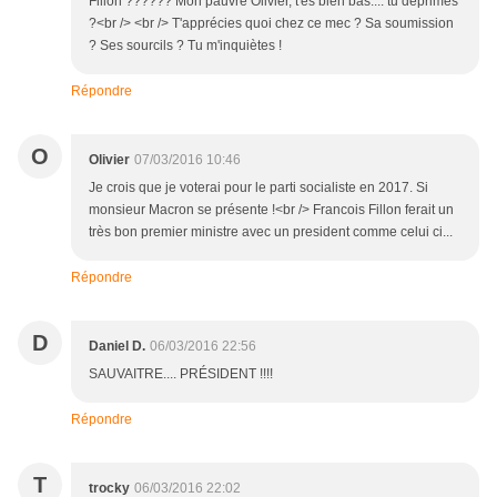
Fillon ?????? Mon pauvre Olivier, t'es bien bas.... tu déprimes
?<br /> <br /> T'apprécies quoi chez ce mec ? Sa soumission
? Ses sourcils ? Tu m'inquiètes !
Répondre
O
Olivier
07/03/2016 10:46
Je crois que je voterai pour le parti socialiste en 2017. Si
monsieur Macron se présente !<br /> Francois Fillon ferait un
très bon premier ministre avec un president comme celui ci...
Répondre
D
Daniel D.
06/03/2016 22:56
SAUVAITRE.... PRÉSIDENT !!!!
Répondre
T
trocky
06/03/2016 22:02