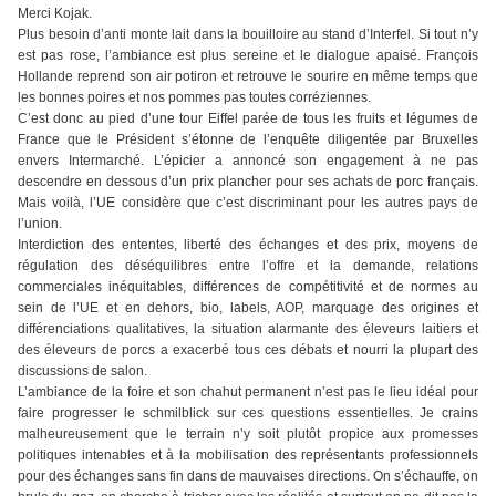
Merci Kojak.
Plus besoin d’anti monte lait dans la bouilloire au stand d’Interfel. Si tout n’y
est pas rose, l’ambiance est plus sereine et le dialogue apaisé. François
Hollande reprend son air potiron et retrouve le sourire en même temps que
les bonnes poires et nos pommes pas toutes corréziennes.
C’est donc au pied d’une tour Eiffel parée de tous les fruits et légumes de
France que le Président s’étonne de l’enquête diligentée par Bruxelles
envers Intermarché. L’épicier a annoncé son engagement à ne pas
descendre en dessous d’un prix plancher pour ses achats de porc français.
Mais voilà, l’UE considère que c’est discriminant pour les autres pays de
l’union.
Interdiction des ententes, liberté des échanges et des prix, moyens de
régulation des déséquilibres entre l’offre et la demande, relations
commerciales inéquitables, différences de compétitivité et de normes au
sein de l’UE et en dehors, bio, labels, AOP, marquage des origines et
différenciations qualitatives, la situation alarmante des éleveurs laitiers et
des éleveurs de porcs a exacerbé tous ces débats et nourri la plupart des
discussions de salon.
L’ambiance de la foire et son chahut permanent n’est pas le lieu idéal pour
faire progresser le schmilblick sur ces questions essentielles. Je crains
malheureusement que le terrain n’y soit plutôt propice aux promesses
politiques intenables et à la mobilisation des représentants professionnels
pour des échanges sans fin dans de mauvaises directions. On s’échauffe, on