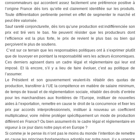
consommateurs qui accordent assez facilement une préférence positive à
l’origine France dès lors qu’elle est clairement identifiée sur les produits.
Toute différentiation pertinente permet en effet de segmenter le marché et
peut être valorisée.
Sauf rareté conjoncturelle, dès lors qu’une production est indifférenciée son
prix est tiré vers le bas. Ne peuvent résister que les producteurs dont
l’efficience est la plus forte, le prix de revient le plus bas ou bien qui
perçoivent le plus de soutiens.
C’est sur ce terrain que les responsables politiques ont à s’exprimer plutôt
que de louvoyer en pointant la responsabilité vers les acteurs économiques.
Ces derniers agissent dans un cadre légal et réglementaire qui leur est
imposé. Et là encore, s’il y a lieu de faire évoluer, c’est au politique de
l’assumer.
Le Président et son gouvernement veulent-ils rétablir des quotas de
production, transférer à l’UE la compétence en matière de salaire minimum,
de temps de travail et de réglementation sociale, rétablir des droits d’entrée
pour les marchandises aux frontières de l’Europe, instituer de nouvelles
aides à l’exportation, remettre en cause le droit de la concurrence et fixer les
prix par accords interprofessionnels, instituer à nouveau un coefficient
multiplicateur, voire même protéger spécifiquement un mode de production
différent en France? Ou bien assument-ils le cadre légal et réglementaire en
vigueur à ce jour dans notre pays et en Europe ?
Si comme je le pense ils n’ont pas le moins du monde l’intention de remettre
en cause les principes fondamentaux adoptés par notre pays, il y a urgence