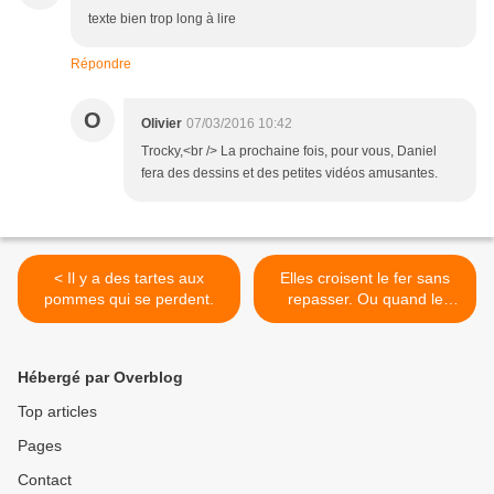
texte bien trop long à lire
Répondre
O
Olivier
07/03/2016 10:42
Trocky,<br /> La prochaine fois, pour vous, Daniel
fera des dessins et des petites vidéos amusantes.
< Il y a des tartes aux
Elles croisent le fer sans
pommes qui se perdent.
repasser. Ou quand le
deuxième sexe s’en
tamponne. >
Hébergé par Overblog
Top articles
Pages
Contact