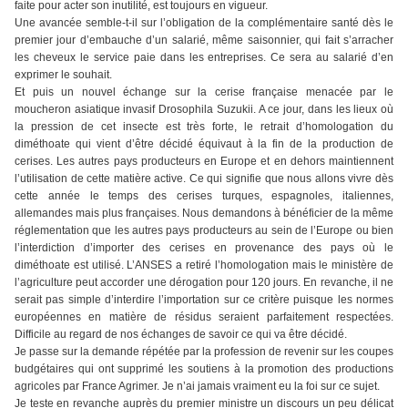
faite pour acter son inutilité, est toujours en vigueur.
Une avancée semble-t-il sur l’obligation de la complémentaire santé dès le
premier jour d’embauche d’un salarié, même saisonnier, qui fait s’arracher
les cheveux le service paie dans les entreprises. Ce sera au salarié d’en
exprimer le souhait.
Et puis un nouvel échange sur la cerise française menacée par le
moucheron asiatique invasif Drosophila Suzukii. A ce jour, dans les lieux où
la pression de cet insecte est très forte, le retrait d’homologation du
diméthoate qui vient d’être décidé équivaut à la fin de la production de
cerises. Les autres pays producteurs en Europe et en dehors maintiennent
l’utilisation de cette matière active. Ce qui signifie que nous allons vivre dès
cette année le temps des cerises turques, espagnoles, italiennes,
allemandes mais plus françaises. Nous demandons à bénéficier de la même
réglementation que les autres pays producteurs au sein de l’Europe ou bien
l’interdiction d’importer des cerises en provenance des pays où le
diméthoate est utilisé. L’ANSES a retiré l’homologation mais le ministère de
l’agriculture peut accorder une dérogation pour 120 jours. En revanche, il ne
serait pas simple d’interdire l’importation sur ce critère puisque les normes
européennes en matière de résidus seraient parfaitement respectées.
Difficile au regard de nos échanges de savoir ce qui va être décidé.
Je passe sur la demande répétée par la profession de revenir sur les coupes
budgétaires qui ont supprimé les soutiens à la promotion des productions
agricoles par France Agrimer. Je n’ai jamais vraiment eu la foi sur ce sujet.
Je teste en revanche auprès du premier ministre un discours un peu délicat