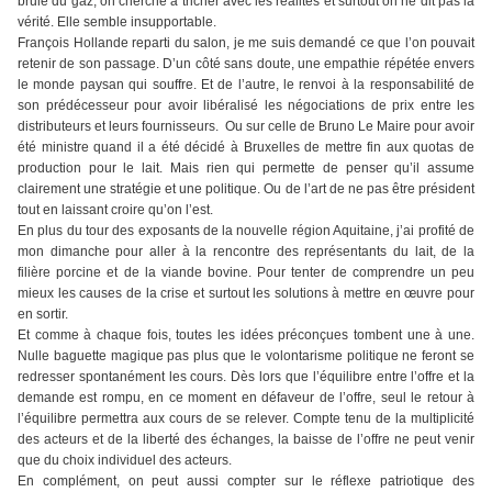
brule du gaz, on cherche à tricher avec les réalités et surtout on ne dit pas la
vérité. Elle semble insupportable.
François Hollande reparti du salon, je me suis demandé ce que l’on pouvait
retenir de son passage. D’un côté sans doute, une empathie répétée envers
le monde paysan qui souffre. Et de l’autre, le renvoi à la responsabilité de
son prédécesseur pour avoir libéralisé les négociations de prix entre les
distributeurs et leurs fournisseurs. Ou sur celle de Bruno Le Maire pour avoir
été ministre quand il a été décidé à Bruxelles de mettre fin aux quotas de
production pour le lait. Mais rien qui permette de penser qu’il assume
clairement une stratégie et une politique. Ou de l’art de ne pas être président
tout en laissant croire qu’on l’est.
En plus du tour des exposants de la nouvelle région Aquitaine, j’ai profité de
mon dimanche pour aller à la rencontre des représentants du lait, de la
filière porcine et de la viande bovine. Pour tenter de comprendre un peu
mieux les causes de la crise et surtout les solutions à mettre en œuvre pour
en sortir.
Et comme à chaque fois, toutes les idées préconçues tombent une à une.
Nulle baguette magique pas plus que le volontarisme politique ne feront se
redresser spontanément les cours. Dès lors que l’équilibre entre l’offre et la
demande est rompu, en ce moment en défaveur de l’offre, seul le retour à
l’équilibre permettra aux cours de se relever. Compte tenu de la multiplicité
des acteurs et de la liberté des échanges, la baisse de l’offre ne peut venir
que du choix individuel des acteurs.
En complément, on peut aussi compter sur le réflexe patriotique des