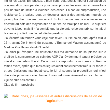
limiter les excès. En tout cas, à mon sens, cela peut tempérer l’obligation de
concentration des opérateurs pour peser plus sur les marchés et permettre à
peu de frais de limiter la violence des crises. En cas de surproduction, une
résistance à la baisse peut en découler face à des acheteurs inquiets de
payer plus cher que leur concurrent. En tout cas un peu de souplesse sur la
doctrine du côté des moyens mis en œuvre ne ferait pas de mal. Le sujet est
devenu tabou, mais il m’a semblé que la violente crise des prix sur le lait et
la viande justifiait que l’on étudie la question.
J’ai écourté un rendez-vous et je suis revenu sur le salon jeudi après-midi à
16 h, ayant été informé du passage d’Emmanuel Macron accompagné de
Martine Pinville au stand d’Interfel.
J’ai ainsi pu évoquer une deuxième fois ma demande de souplesse sur le
droit de la concurrence au sein des AOP. J’ai évidemment tenu à préciser au
ministre que j’étais libéral. Ce à quoi il a répondu : « moi aussi ». Peu de
temps avant, après que mes collègues aient copieusement râlé sur France 2
et ses émissions manipulatrices, je lui ai soumis la proposition qui m’est
chère de privatiser cette chaine. Il s’est retourné vivement en s’exclamant :
« je ne suis pas contre ».
Clap de fin…provisoire.