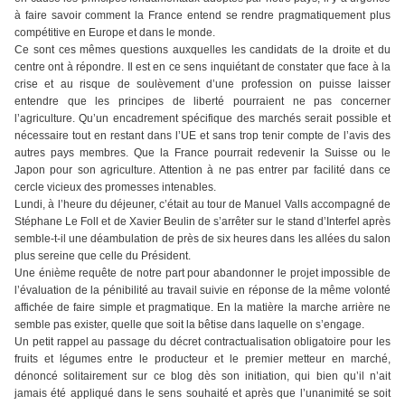
à faire savoir comment la France entend se rendre pragmatiquement plus
compétitive en Europe et dans le monde.
Ce sont ces mêmes questions auxquelles les candidats de la droite et du
centre ont à répondre. Il est en ce sens inquiétant de constater que face à la
crise et au risque de soulèvement d’une profession on puisse laisser
entendre que les principes de liberté pourraient ne pas concerner
l’agriculture. Qu’un encadrement spécifique des marchés serait possible et
nécessaire tout en restant dans l’UE et sans trop tenir compte de l’avis des
autres pays membres. Que la France pourrait redevenir la Suisse ou le
Japon pour son agriculture. Attention à ne pas entrer par facilité dans ce
cercle vicieux des promesses intenables.
Lundi, à l’heure du déjeuner, c’était au tour de Manuel Valls accompagné de
Stéphane Le Foll et de Xavier Beulin de s’arrêter sur le stand d’Interfel après
semble-t-il une déambulation de près de six heures dans les allées du salon
plus sereine que celle du Président.
Une énième requête de notre part pour abandonner le projet impossible de
l’évaluation de la pénibilité au travail suivie en réponse de la même volonté
affichée de faire simple et pragmatique. En la matière la marche arrière ne
semble pas exister, quelle que soit la bêtise dans laquelle on s’engage.
Un petit rappel au passage du décret contractualisation obligatoire pour les
fruits et légumes entre le producteur et le premier metteur en marché,
dénoncé solitairement sur ce blog dès son initiation, qui bien qu’il n’ait
jamais été appliqué dans le sens souhaité et après que l’unanimité se soit