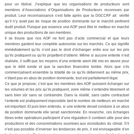
pour un libéral. J’explique que les organisations de producteurs sont
membres d’Associations d’Organisations de Producteurs reconnues par
produit. Leur reconnaissance s’est faite après que la DGCCRF ait vérifié
qu’il n’y avait pas de risque de position dominante sur le marché pertinent
dudit produit. Puisque par essence une AOP peut être le metteur en marché
unique des productions de ses membres.
Il se trouve que nos AOP ne font pas d’acte commercial et que leurs
membres gardent leur complète autonomie sur les marchés. Ce qui signifie
immédiatement qu’ils n’ont pas le droit d’échanger entre eux sur les prix
qu’ils pratiquent ou qu’ils projettent d’obtenir. Même si aucune entente n’est
réalisée, il suffit que les moyens d’une entente aient été mis en œuvre pour
que le délit existe et que la sanction financière tombe. Alors que s’ils
commercialisent ensemble la totalité de ce qu’ils détiennent au même prix,
n’étant pas en abus de position dominante, tout est parfaitement légal.
Ce que je propose, c’est que les membres des AOP puissent échanger sur
les volumes et les prix qu’ils pratiquent, voire même s’entendre librement et
sans bien sûr sans se contraindre. Dans la réalité, sans cadre contractuel
l’entente est pratiquement impossible tant le nombre de metteurs en marché
est important. Et puis bien entendu, si une entente devait conduire à un abus
de position dominante elle serait sanctionnée. En revanche, ces échanges
libres entre opérateurs participent d’une régulation ô combien utile pour des
productions et des consommations soumises aux vicissitudes du climat. S’il
n’est pas possible d’inverser les tendances de prix, il est envisageable d’en