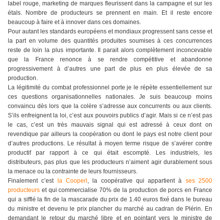
label rouge, marketing de marques fleurissent dans la campagne et sur les
étals. Nombre de producteurs se prennent en main. Et il reste encore
beaucoup à faire et à innover dans ces domaines.
Pour autant les standards européens et mondiaux progressent sans cesse et
la part en volume des quantités produites soumises à ces concurrences
reste de loin la plus importante. Il parait alors complètement inconcevable
que la France renonce à se rendre compétitive et abandonne
progressivement à d’autres une part de plus en plus élevée de sa
production.
La légitimité du combat professionnel porte je le répète essentiellement sur
ces questions organisationnelles nationales. Je suis beaucoup moins
convaincu dès lors que la colère s’adresse aux concurrents ou aux clients.
S’ils enfreignent la loi, c’est aux pouvoirs publics d’agir. Mais si ce n’est pas
le cas, c’est un très mauvais signal qui est adressé à ceux dont on
revendique par ailleurs la coopération ou dont le pays est notre client pour
d’autres productions. Le résultat à moyen terme risque de s’avérer contre
productif par rapport à ce qui était escompté. Les industriels, les
distributeurs, pas plus que les producteurs n’aiment agir durablement sous
la menace ou la contrainte de leurs fournisseurs.
Finalement c’est
la Cooperl
, la coopérative qui appartient à
ses 2500
producteurs
et qui commercialise 70% de la production de porcs en France
qui a sifflé la fin de la mascarade du prix de 1.40 euros fixé dans le bureau
du ministre et devenu le prix plancher du marché au cadran de Plérin. En
demandant le retour du marché libre et en pointant vers le ministre de