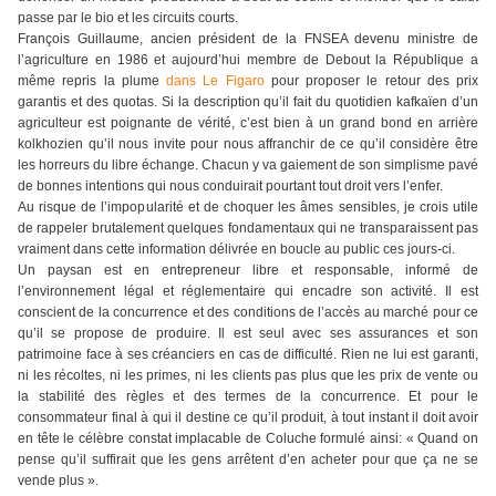
passe par le bio et les circuits courts.
François Guillaume, ancien président de la FNSEA devenu ministre de
l’agriculture en 1986 et aujourd’hui membre de Debout la République a
même repris la plume
dans Le Figaro
pour proposer le retour des prix
garantis et des quotas. Si la description qu’il fait du quotidien kafkaïen d’un
agriculteur est poignante de vérité, c’est bien à un grand bond en arrière
kolkhozien qu’il nous invite pour nous affranchir de ce qu’il considère être
les horreurs du libre échange. Chacun y va gaiement de son simplisme pavé
de bonnes intentions qui nous conduirait pourtant tout droit vers l’enfer.
Au risque de l’impopularité et de choquer les âmes sensibles, je crois utile
de rappeler brutalement quelques fondamentaux qui ne transparaissent pas
vraiment dans cette information délivrée en boucle au public ces jours-ci.
Un paysan est en entrepreneur libre et responsable, informé de
l’environnement légal et réglementaire qui encadre son activité. Il est
conscient de la concurrence et des conditions de l’accès au marché pour ce
qu’il se propose de produire. Il est seul avec ses assurances et son
patrimoine face à ses créanciers en cas de difficulté. Rien ne lui est garanti,
ni les récoltes, ni les primes, ni les clients pas plus que les prix de vente ou
la stabilité des règles et des termes de la concurrence. Et pour le
consommateur final à qui il destine ce qu’il produit, à tout instant il doit avoir
en tête le célèbre constat implacable de Coluche formulé ainsi: « Quand on
pense qu’il suffirait que les gens arrêtent d’en acheter pour que ça ne se
vende plus ».