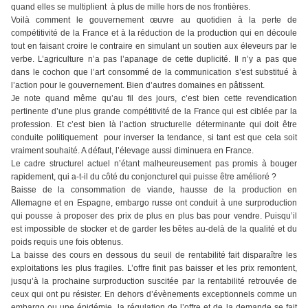
quand elles se multiplient à plus de mille hors de nos frontières.
Voilà comment le gouvernement œuvre au quotidien à la perte de
compétitivité de la France et à la réduction de la production qui en découle
tout en faisant croire le contraire en simulant un soutien aux éleveurs par le
verbe. L’agriculture n’a pas l’apanage de cette duplicité. Il n’y a pas que
dans le cochon que l’art consommé de la communication s’est substitué à
l’action pour le gouvernement. Bien d’autres domaines en pâtissent.
Je note quand même qu’au fil des jours, c’est bien cette revendication
pertinente d’une plus grande compétitivité de la France qui est ciblée par la
profession. Et c’est bien là l’action structurelle déterminante qui doit être
conduite politiquement pour inverser la tendance, si tant est que cela soit
vraiment souhaité. A défaut, l’élevage aussi diminuera en France.
Le cadre structurel actuel n’étant malheureusement pas promis à bouger
rapidement, qui a-t-il du côté du conjoncturel qui puisse être amélioré ?
Baisse de la consommation de viande, hausse de la production en
Allemagne et en Espagne, embargo russe ont conduit à une surproduction
qui pousse à proposer des prix de plus en plus bas pour vendre. Puisqu’il
est impossible de stocker et de garder les bêtes au-delà de la qualité et du
poids requis une fois obtenus.
La baisse des cours en dessous du seuil de rentabilité fait disparaître les
exploitations les plus fragiles. L’offre finit pas baisser et les prix remontent,
jusqu’à la prochaine surproduction suscitée par la rentabilité retrouvée de
ceux qui ont pu résister. En dehors d’évènements exceptionnels comme un
embargo ou une épidémie, la régulation de l’offre et de la demande se fait