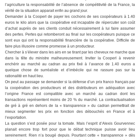
l’agriculture la responsabilité de l’absence de compétitivité de la France, la
vérité de la situation apparait enfin au grand jour.
Demander à la Cooperl de payer les cochons de ses coopérateurs à 1.40
euros le kilo alors que la coopérative est incapable de répercuter son coût
d’achat auprès de ses clients conduit nécessairement à lui faire assumer
des pertes. Pertes qui retomberont au final sur les coopérateurs puisque ce
sont eux qui ont la responsabilité financière de la coopérative. Difficile de
faire plus illusoire comme promesse à un producteur.
Chercher à s’élever dans les airs en se tirant par les cheveux ne marche que
dans la tête du ministre malheureusement. Inviter la Cooperl à revenir
enchérir au marché au cadran au prix fixé à l’avance de 1.40 euros a
quelque chose de surréaliste et d’imbécile qui ne rassure pas sur la
rationalité en haut lieu.
On peut au passage se demander si la défense d’un prix franco français par
la coopération des producteurs et des distributeurs en adéquation avec
l’origine France est compatible avec un marché au cadran dont les
transactions représentent moins de 20 % du marché. La contractualisation
de gré à gré en dehors de la « transparence » du cadran permettrait de
mieux segmenter les prix en fonction des débouchés en France et à
l’exportation.
La question s’est posée pour la tomate. Mais l’esprit d’Alexis Gourvennec
planait encore trop fort pour que le débat technique puisse avoir lieu
sereinement. Rien n’a bougé depuis. Pourtant cette « transparence » dès