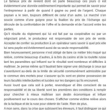
Le fameux prix de revient dont on parle beaucoup ces jours ci est
évidemment une donnée extrêmement importante qui permet de savoir pour
l’entrepreneur à partir de quand il gagne ou perd de l’argent. Chaque
paysan a le sien, toujours différent de celui d’un autre. Le marché s’en
soucie comme d’une guigne pour la fixation du prix de l’échange qui
découle de la confrontation de l’offre et la demande et de l’accord entre les
parties.
Qu’il résulte du règlement qui lui est fait par sa coopérative ou par un
négociant privé, le producteur est responsable de son prix de vente.
Accepter de confier sa production à un opérateur sans savoir à quel prix elle
lui sera payée est évidemment aussi de sa seule responsabilité.
Bien heureusement, personne n’est obligé de faire ce métier très risqué qui
relève, comme beaucoup d’autres, à la fois du casino et de la roulette russe
tant les paramètres qui influent sur le résultat sont nombreux et difficiles à
maîtriser. Je pense même qu’il faudrait faire signer une décharge à ceux qui
s’aventurent au-delà de la limite de sécurité communément admissible par
le commun des mortels pour s’assurer qu’ils sont en pleine possession de
leurs facultés intellectuelles et lucides sur les dangers qu’ils encourent.
Aussi lourd que cela soit à porter, revendiquer et être conscient de sa
responsabilité et de sa liberté sont les premières des conditions à remplir
pour chercher à mieux maîtriser son destin économique et influer
positivement sur le cours des choses. S’afficher comme victime relève alors
de la tactique et de la ruse pour obtenir de l’aide. Rien de plus.
A mon sens, dans la crise que subissent les éleveurs, il faut distinguer ce qui