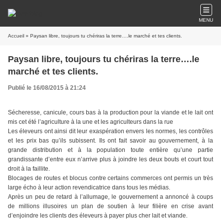
MENU
Accueil
» Paysan libre, toujours tu chériras la terre….le marché et tes clients.
Paysan libre, toujours tu chériras la terre….le
marché et tes clients.
Publié le 16/08/2015 à 21:24
Sécheresse, canicule, cours bas à la production pour la viande et le lait ont
mis cet été l’agriculture à la une et les agriculteurs dans la rue
Les éleveurs ont ainsi dit leur exaspération envers les normes, les contrôles
et les prix bas qu’ils subissent. Ils ont fait savoir au gouvernement, à la
grande distribution et à la population toute entière qu’une partie
grandissante d’entre eux n’arrive plus à joindre les deux bouts et court tout
droit à la faillite.
Blocages de routes et blocus contre certains commerces ont permis un très
large écho à leur action revendicatrice dans tous les médias.
Après un peu de retard à l’allumage, le gouvernement a annoncé à coups
de millions illusoires un plan de soutien à leur filière en crise avant
d’enjoindre les clients des éleveurs à payer plus cher lait et viande.