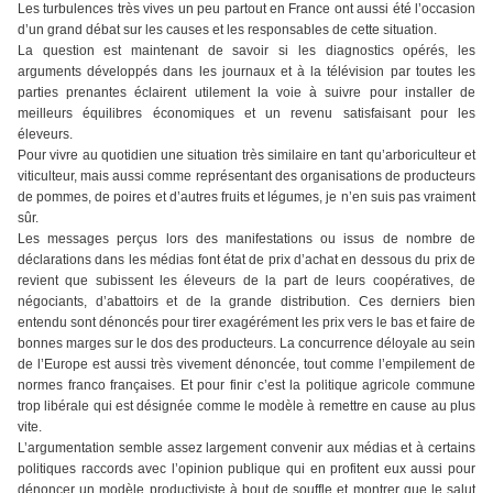
Les turbulences très vives un peu partout en France ont aussi été l’occasion
d’un grand débat sur les causes et les responsables de cette situation.
La question est maintenant de savoir si les diagnostics opérés, les
arguments développés dans les journaux et à la télévision par toutes les
parties prenantes éclairent utilement la voie à suivre pour installer de
meilleurs équilibres économiques et un revenu satisfaisant pour les
éleveurs.
Pour vivre au quotidien une situation très similaire en tant qu’arboriculteur et
viticulteur, mais aussi comme représentant des organisations de producteurs
de pommes, de poires et d’autres fruits et légumes, je n’en suis pas vraiment
sûr.
Les messages perçus lors des manifestations ou issus de nombre de
déclarations dans les médias font état de prix d’achat en dessous du prix de
revient que subissent les éleveurs de la part de leurs coopératives, de
négociants, d’abattoirs et de la grande distribution. Ces derniers bien
entendu sont dénoncés pour tirer exagérément les prix vers le bas et faire de
bonnes marges sur le dos des producteurs. La concurrence déloyale au sein
de l’Europe est aussi très vivement dénoncée, tout comme l’empilement de
normes franco françaises. Et pour finir c’est la politique agricole commune
trop libérale qui est désignée comme le modèle à remettre en cause au plus
vite.
L’argumentation semble assez largement convenir aux médias et à certains
politiques raccords avec l’opinion publique qui en profitent eux aussi pour
dénoncer un modèle productiviste à bout de souffle et montrer que le salut