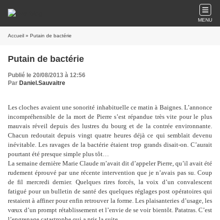
MENU
Accueil
» Putain de bactérie
Putain de bactérie
Publié le 20/08/2013 à 12:56
Par
Daniel.Sauvaitre
Les cloches avaient une sonorité inhabituelle ce matin à Baignes. L’annonce
incompréhensible de la mort de Pierre s’est répandue très vite pour le plus
mauvais réveil depuis des lustres du bourg et de la contrée environnante.
Chacun redoutait depuis vingt quatre heures déjà ce qui semblait devenu
inévitable. Les ravages de la bactérie étaient trop grands disait-on. C’aurait
pourtant été presque simple plus tôt…
La semaine dernière Marie Claude m’avait dit d’appeler Pierre, qu’il avait été
rudement éprouvé par une récente intervention que je n’avais pas su. Coup
de fil mercredi dernier. Quelques rires forcés, la voix d’un convalescent
fatigué pour un bulletin de santé des quelques réglages post opératoires qui
restaient à affiner pour enfin retrouver la forme. Les plaisanteries d’usage, les
vœux d’un prompt rétablissement et l’envie de se voir bientôt. Patatras. C’est
l’engrenage catastrophe qui a pris la suite.