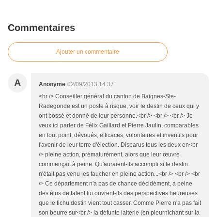
Commentaires
Ajouter un commentaire
A
Anonyme
02/09/2013 14:37
<br /> Conseiller général du canton de Baignes-Ste-
Radegonde est un poste à risque, voir le destin de ceux qui y
ont bossé et donné de leur personne.<br /> <br /> <br /> Je
veux ici parler de Félix Gaillard et Pierre Jaulin, comparables
en tout point, dévoués, efficaces, volontaires et inventifs pour
l'avenir de leur terre d'élection. Disparus tous les deux en<br
/> pleine action, prématurément, alors que leur œuvre
commençait à peine. Qu'auraient-ils accompli si le destin
n'était pas venu les faucher en pleine action...<br /> <br /> <br
/> Ce département n'a pas de chance décidément, à peine
des élus de talent lui ouvrent-ils des perspectives heureuses
que le fichu destin vient tout casser. Comme Pierre n'a pas fait
son beurre sur<br /> la défunte laiterie (en pleurnichant sur la