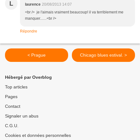
L
laurence
20/08/2013 14:07
<br /> je l'aimais vraiment beaucoup! il va terriblement me
manquer.......<br />
Répondre
< Prague
Chicago blues estival. >
Hébergé par Overblog
Top articles
Pages
Contact
Signaler un abus
C.G.U.
Cookies et données personnelles