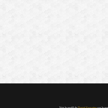
Voir le profil de
Daniel Sauvaitre
sur le po