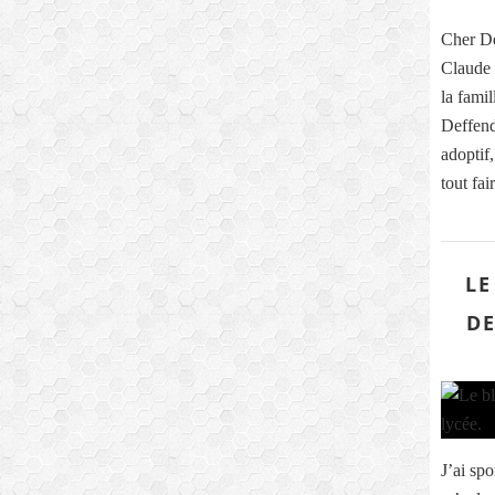
Cher Dé
Claude 
la fami
Deffend
adoptif
tout fa
LE
DE
J’ai sp