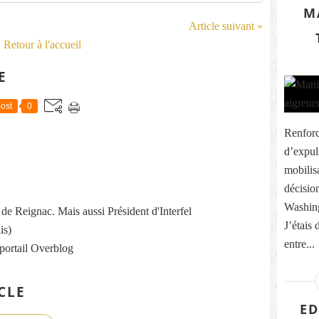
M
Article suivant »
Retour à l'accueil
E
ost
0
Renforc
d’expul
mobilis
décisio
Washing
re de Reignac. Mais aussi Président d'Interfel
J’étais 
is)
entre...
 portail Overblog
CLE
ED