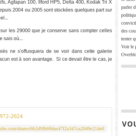
tifs, Agfapan 100, Ilford HP5, Delta 400, Kodak Tri X
parler 
epuis 2004 ou 2005 sont stockées quelques part sur
politiq
el...
convict
s sur les 29000 que je conserve sans compter celles
des cou
 sais où...
tenter 
Voir le 
iés ne s'offusquera de se voir dans cette galerie
Overbl
acun est à son avantage. Si ce devait être le cas, je
 1972-2024
VOU
.adobe.com/shares/6b2d9fb69dae47f2a347ca2049e214e0