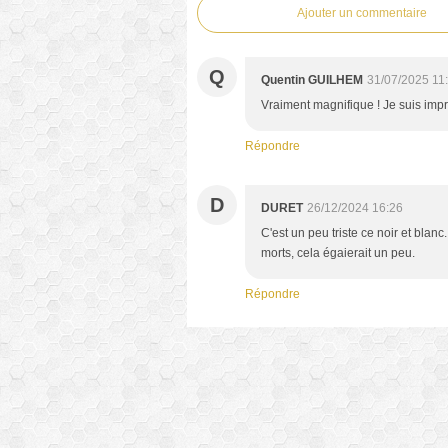
Ajouter un commentaire
Q
Quentin GUILHEM
31/07/2025 11
Vraiment magnifique ! Je suis impre
Répondre
D
DURET
26/12/2024 16:26
C'est un peu triste ce noir et blan
morts, cela égaierait un peu.
Répondre