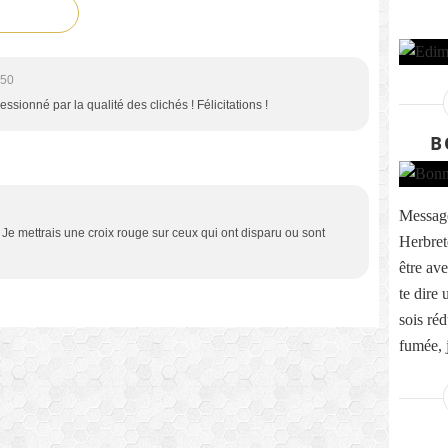
:50
ssionné par la qualité des clichés ! Félicitations !
B
Message
c. Je mettrais une croix rouge sur ceux qui ont disparu ou sont
Herbret
être ave
te dire
sois réd
fumée, j