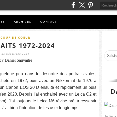
GES
ARCHIVES
CONTACT
COUP DE COEUR
AITS 1972-2024
25 DÉCEMBRE 2024
By Daniel Sauvaitre
quelque peu dans le désordre des portraits volés,
heté en 1972, puis avec un Nikkormat de 1976 à
 un Canon EOS 20 D ensuite et rapidement un puis
D
en 2020. Depuis j'ai enchainé avec un Leica Q2 et
). J'ai toujours le Leica M6 révisé prêt à resservir
'ai bien l'intention de les user longtemps.
Je tien