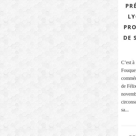
PR
LY
PRO
DE 
C’est à
Fouquet
commémo
de Féli
novembr
circons
sa...