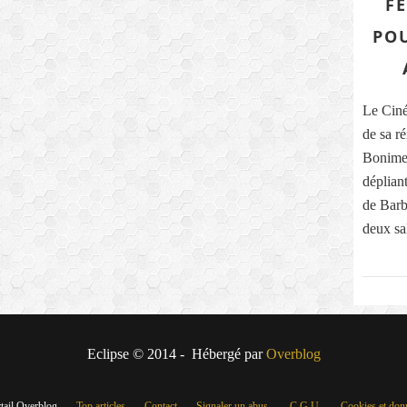
F
PO
Le Ciné
de sa r
Bonimen
déplian
de Barb
deux sal
Eclipse © 2014 - Hébergé par
Overblog
rtail Overblog
Top articles
Contact
Signaler un abus
C.G.U.
Cookies et don