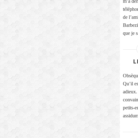
m’a dem
télépho
de l’am
Barbezi
que je s
L
Obsèqu
Qu’il e
adieux. 
convain
petits-
assidum