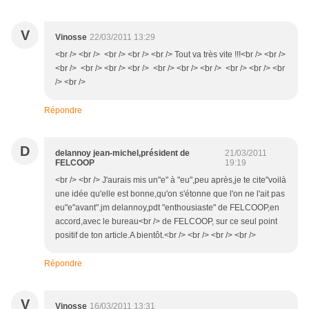
V
Vinosse
22/03/2011 13:29
<br /> <br /> <br /> <br /> <br /> Tout va très vite !!!<br /> <br />
<br /> <br /> <br /> <br /> <br /> <br /> <br /> <br /> <br /> <br
/> <br />
Répondre
D
delannoy jean-michel,président de
21/03/2011
FELCOOP
19:19
<br /> <br /> J'aurais mis un"e" à "eu",peu après,je te cite"voilà
une idée qu'elle est bonne,qu'on s'étonne que l'on ne l'ait pas
eu"e"avant".jm delannoy,pdt "enthousiaste" de FELCOOP,en
accord,avec le bureau<br /> de FELCOOP, sur ce seul point
positif de ton article.A bientôt.<br /> <br /> <br /> <br />
Répondre
V
Vinosse
16/03/2011 13:31