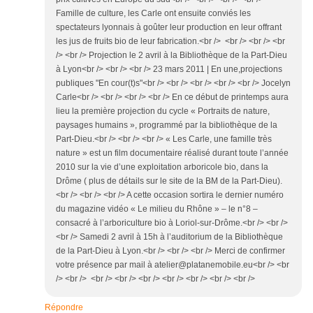
Famille de culture, les Carle ont ensuite conviés les
spectateurs lyonnais à goûter leur production en leur offrant
les jus de fruits bio de leur fabrication.<br /> <br /> <br /> <br
/> <br /> Projection le 2 avril à la Bibliothèque de la Part-Dieu
à Lyon<br /> <br /> <br /> 23 mars 2011 | En une,projections
publiques "En cour(t)s"<br /> <br /> <br /> <br /> <br /> Jocelyn
Carle<br /> <br /> <br /> <br /> En ce début de printemps aura
lieu la première projection du cycle « Portraits de nature,
paysages humains », programmé par la bibliothèque de la
Part-Dieu.<br /> <br /> <br /> « Les Carle, une famille très
nature » est un film documentaire réalisé durant toute l’année
2010 sur la vie d’une exploitation arboricole bio, dans la
Drôme ( plus de détails sur le site de la BM de la Part-Dieu).
<br /> <br /> <br /> A cette occasion sortira le dernier numéro
du magazine vidéo « Le milieu du Rhône » – le n°8 –
consacré à l’arboriculture bio à Loriol-sur-Drôme.<br /> <br />
<br /> Samedi 2 avril à 15h à l’auditorium de la Bibliothèque
de la Part-Dieu à Lyon.<br /> <br /> <br /> Merci de confirmer
votre présence par mail à atelier@platanemobile.eu<br /> <br
/> <br /> <br /> <br /> <br /> <br /> <br /> <br /> <br />
Répondre