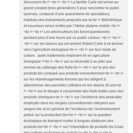
discussion<br /> <br /> <br /> La famille Carle est venue au
grand complet (trois générations !) pour rencontrer le public
lyonnais, composé d’une quarantaine de spectateurs,
habitués des évènements proposés par la<br /> Bibliothèque
et nouveaux venus invités par l’Atelier platane mobile.<br />
<br /> <br /> Les arboriculteurs bio furent questionnés
pendant plus d’une heure par ce public curieux :<br /> <br />
<br /> sur les raisons qui ont amené Robert Carle à se tourner
vers l’agriculture biologique<br /> <br /> sur leur mode de
culture : quels traitements emploient-ils en agriculture
biologique ?<br /> <br /> sur la nécessité à se plier aux
normes de calibrage des fruits<br /> <br /> sur le prix des
produits bio comparé aux produits conventionnels<br /> <br />
sur les réaménagements fonciers qui les obligent à
abandonner des parcelles cultivées en bio depuis 30 ans<br
/> <br /> sur le danger à consommer des fruits traités avec des
produits chimiques<br /> <br /> sur l’incidence des pesticides
employés dans les vergers conventionnels mitoyens aux
vergers bio et en général de l’incidence de l’environnement
pollué sur la production bio<br /> <br /> sur la question
écologique du transport routier à longues distances des
produits bio<br /> <br /> sur l’importation de produits bio à bas
prix cultivés en Europe du sud<br /> <br /> <br /> <br />