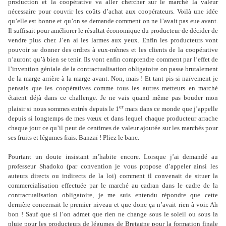
production et la coopérative va aller chercher sur le marché la valeur
nécessaire pour couvrir les coûts d’achat aux coopérateurs. Voilà une idée
qu’elle est bonne et qu’on se demande comment on ne l’avait pas eue avant.
Il suffisait pour améliorer le résultat économique du producteur de décider de
vendre plus cher. J’en ai les larmes aux yeux. Enfin les producteurs vont
pouvoir se donner des ordres à eux-mêmes et les clients de la coopérative
n’auront qu’à bien se tenir. Ils vont enfin comprendre comment par l’effet de
l’invention géniale de la contractualisation obligatoire on passe brutalement
de la marge arrière à la marge avant. Non, mais ! Et tant pis si naïvement je
pensais que les coopératives comme tous les autres metteurs en marché
étaient déjà dans ce challenge. Je ne vais quand même pas bouder mon
er
plaisir si nous sommes entrés depuis le 1
mars dans ce monde que j’appelle
depuis si longtemps de mes vœux et dans lequel chaque producteur arrache
chaque jour ce qu’il peut de centimes de valeur ajoutée sur les marchés pour
ses fruits et légumes frais. Banzaï ! Pliez le banc.
Pourtant un doute insistant m’habite encore. Lorsque j’ai demandé au
professeur Shadoko (par convention je vous propose d’appeler ainsi les
auteurs directs ou indirects de la loi) comment il convenait de situer la
commercialisation effectuée par le marché au cadran dans le cadre de la
contractualisation obligatoire, je me suis entendu répondre que cette
dernière concernait le premier niveau et que donc ça n’avait rien à voir. Ah
bon ! Sauf que si l’on admet que rien ne change sous le soleil ou sous la
pluie pour les producteurs de légumes de Bretagne pour la formation finale