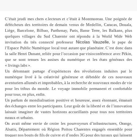
C’était jeudi mes chers e.lecteurs et c’était à Montmoreau. Une poignée de
défricheurs des territoires de demain venus de Medellin, Caracas, Douala,
Liège, Barcelone, Bilbao, Parthenay, Paris, Basse Terre, les Balkans, plus
quelques villages du Sud Charente ont répondu à la World Wide Web
Nicolas Vauzelle
invitation du très connecté professeur
, le pape de
l’Espace Public Numérique local tout autant que planétaire. C’est donc dans
la salle Henri Dunant, reliée pour l’occasion par visioconférence avec Pékin,
que se sont tenues les assises du numérique et les états généraux des
« livings labs ».
Un détonnant partage d’expériences des révolutions induites par le
numérique livré à la créativité généreuse et débridée de ces nouveaux
aventuriers allumés et improbables, à la recherche de nouveaux modes de vie
pour les tribus du monde. Le voyage immobile permanent et confortable
pour tous, en plus, enfin.
Un parfum de mondialisation positive et heureuse, assez étonnant, émanait
des échanges entre les participants. Leur goût de la liberté et de l’innovation
laissait imaginer de vastes horizons accueillants pour tous nos territoires
ruraux et urbains.
On avait même envie de croire les pourvoyeurs d’infrastructures, Orange,
Alsatis, Département où Région Poitou Charentes engagés ensemble pour
troquer nos bouts de fils de cuivre et d’ondes 3G pour des tuyaux qui laissent