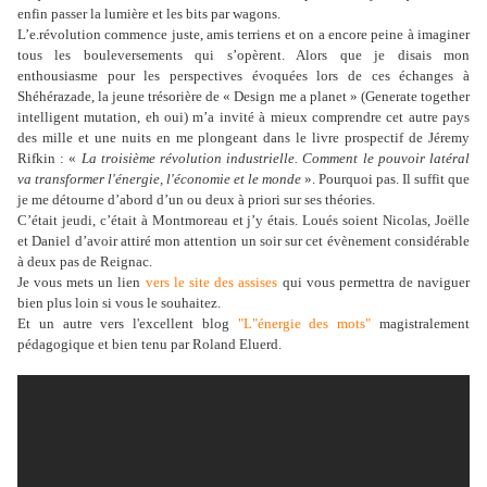
enfin passer la lumière et les bits par wagons.
L’e.révolution commence juste, amis terriens et on a encore peine à imaginer
tous les bouleversements qui s’opèrent. Alors que je disais mon
enthousiasme pour les perspectives évoquées lors de ces échanges à
Shéhérazade, la jeune trésorière de « Design me a planet » (Generate together
intelligent mutation, eh oui) m’a invité à mieux comprendre cet autre pays
des mille et une nuits en me plongeant dans le livre prospectif de Jéremy
Rifkin : «
La troisième révolution industrielle. Comment le pouvoir latéral
va transformer l'énergie, l'économie et le monde
». Pourquoi pas. Il suffit que
je me détourne d’abord d’un ou deux à priori sur ses théories.
C’était jeudi, c’était à Montmoreau et j’y étais. Loués soient Nicolas, Joëlle
et Daniel d’avoir attiré mon attention un soir sur cet évènement considérable
à deux pas de Reignac.
Je vous mets un lien
vers le site des assises
qui vous permettra de naviguer
bien plus loin si vous le souhaitez.
Et un autre vers l'excellent blog
"L"énergie des mots"
magistralement
pédagogique et bien tenu par Roland Eluerd.