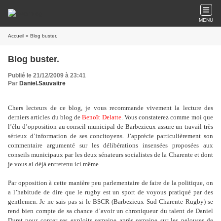
MENU
Accueil
» Blog buster.
Blog buster.
Publié le 21/12/2009 à 23:41
Par
Daniel.Sauvaitre
Chers lecteurs de ce blog, je vous recommande vivement la lecture des
derniers articles du blog de
Benoît Delatte
. Vous constaterez comme moi que
l’élu d’opposition au conseil municipal de Barbezieux assure un travail très
sérieux d’information de ses concitoyens. J’apprécie particulièrement son
commentaire argumenté sur les délibérations insensées proposées aux
conseils municipaux par les deux sénateurs socialistes de la Charente et dont
je vous ai déjà entretenu ici même.
Par opposition à cette manière peu parlementaire de faire de la politique, on
a l’habitude de dire que le rugby est un sport de voyous pratiqué par des
gentlemen. Je ne sais pas si le BSCR (Barbezieux Sud Charente Rugby) se
rend bien compte de sa chance d’avoir un chroniqueur du talent de Daniel
Duret pour conter ses exploits semaine après semaine sur les pelouses de