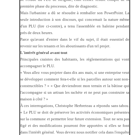
première phase du processus, dite de diagnostic.
Mais l'urbaniste a dû se résoudre à remballer son PowerPoint. La
seule introduction à son discours, qui concernait la nature même
d'un PLU (lire ci-contre), a tenu l'assemblée en haleine pendant
près de deux heures.
Parce qu'avant d'entrer dans le vif du sujet, il était essentiel de
revenir sur les tenants et les aboutissants d'un tel projet.
L'intérêt général avant tout
Principales craintes des habitants, les réglementations qui vont
accompagner le PLU.
« Vous allez vous projeter dans dix ans mais, si une entreprise veut
se développer comment fera-t-elle si les parcelles autour sont non-
constructibles ? » « Que deviendront mon terrain et la bâtisse qui
l'accompagne si un artisan les rachète et ne peut pas construire sa
maison à côté ? »
À ces interrogations, Christophe Herbreteau a répondu sans tabou.
« Le PLU se doit de préserver les activités économiques présentes
sur la commune et permettre leur future extension. Tout ne sera pas
figé et des modifications pourront être apportées si elles se font
dans l'intérêt général. Vous devrez nous notifier cela dans l'enquête