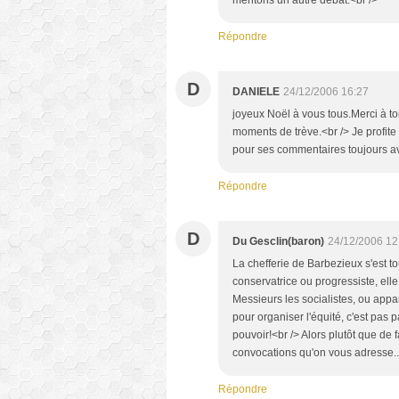
méritons un autre débat.<br />
Répondre
D
DANIELE
24/12/2006 16:27
joyeux Noël à vous tous.Merci à toi
moments de trève.<br /> Je profite
pour ses commentaires toujours av
Répondre
D
Du Gesclin(baron)
24/12/2006 12
La chefferie de Barbezieux s'est t
conservatrice ou progressiste, elle
Messieurs les socialistes, ou appa
pour organiser l'équité, c'est pas 
pouvoir!<br /> Alors plutôt que de
convocations qu'on vous adresse...
Répondre