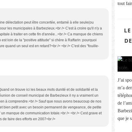
tout fa
ine délectation peut être concertée, entamé à elle seule(ou
r les municipales à Barbezieux.<br /> C'est à croire qu'il n'y a
LE
pitale à traiter en cette fin d'année...<br /> Ca manque de chiens
DE
 est loin de la "positive attitude" si chère à Raffarin: pourquoi
eure quand un seul est en retard?<br /> <br /> C'est des "fouille-
J’ai sp
m’a dem
uand on trouve ici les beaux mots dunité et de solidarité et la
télépho
réunion de conseil municipal de Barbezieux il ny a vraiment un
rien à comprendre.<br /> Sauf que nous avons beaucoup de nos
de l’am
 et bien petit avec un besoin permanent de vengeance, de petite
Barbezi
d' un manque de communication totale.<br /> <br /> Cest grave et
que je s
s de faire des efforts en 2007<br />