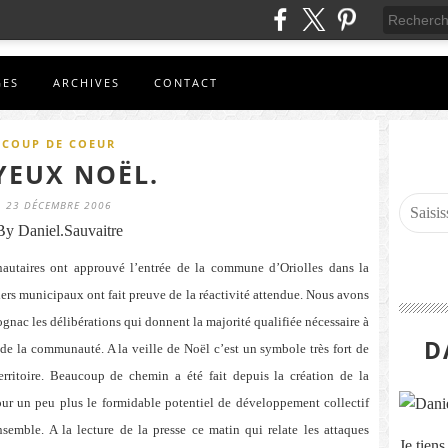
GES
ARCHIVES
CONTACT
COUP DE COEUR
YEUX NOËL.
23 DÉCEMBRE 2006
By Daniel.Sauvaitre
nautaires ont approuvé l’entrée de la commune d’Oriolles dans la
s municipaux ont fait preuve de la réactivité attendue. Nous avons
ognac les délibérations qui donnent la majorité qualifiée nécessaire à
D
 de la communauté. A la veille de Noël c’est un symbole très fort de
territoire. Beaucoup de chemin a été fait depuis la création de la
ur un peu plus le formidable potentiel de développement collectif
emble. A la lecture de la presse ce matin qui relate les attaques
Je tien