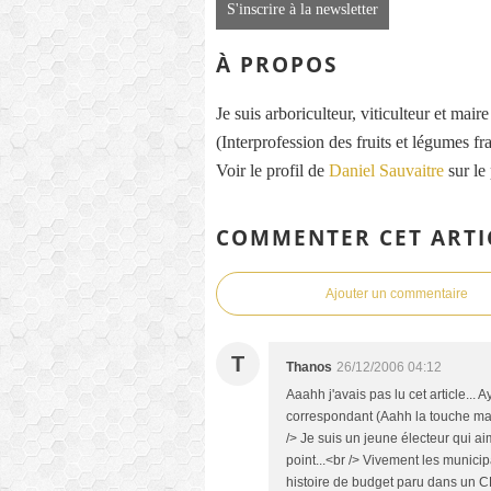
S'inscrire à la newsletter
À PROPOS
Je suis arboriculteur, viticulteur et mai
(Interprofession des fruits et légumes fra
Voir le profil de
Daniel Sauvaitre
sur le
COMMENTER CET ARTI
Ajouter un commentaire
T
Thanos
26/12/2006 04:12
Aaahh j'avais pas lu cet article... A
correspondant (Aahh la touche mauri
/> Je suis un jeune électeur qui a
point...<br /> Vivement les municip
histoire de budget paru dans un CL.