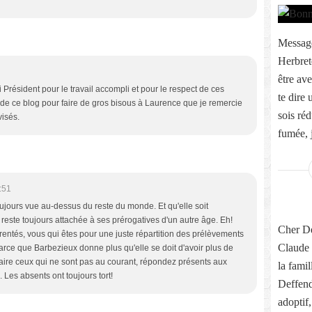
Message
Herbret
être ave
 Président pour le travail accompli et pour le respect de ces
te dire
 de ce blog pour faire de gros bisous à Laurence que je remercie
sois réd
isés.
fumée, j
:51
oujours vue au-dessus du reste du monde. Et qu'elle soit
 reste toujours attachée à ses prérogatives d'un autre âge. Eh!
Cher Dé
rentés, vous qui êtes pour une juste répartition des prélèvements
Claude 
parce que Barbezieux donne plus qu'elle se doit d'avoir plus de
 faire ceux qui ne sont pas au courant, répondez présents aux
la fami
 Les absents ont toujours tort!
Deffend
adoptif