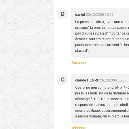
D
daniel
23/12/2006 20:17
La presse locale a, avec une certa
presque) la prochaine campagne pou
pas d'autres sujets d'importance ca
écrasés, faut croire!<br /> <br /> On
parler des trains qui arrivent à l'h
placard".
Répondre
C
claude HENRI
23/12/2006 15:58
Cest à ne rien comprendre!<br /> Q
press les mots sur de la dernière 
décalage à 100/100 et donc plus 
responsables avec un esprit étroit
guerre politique, et certainement 
à rendre malade.<br /> Merci à tou
Répondre