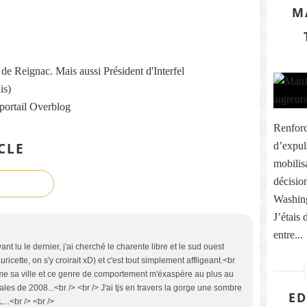
M
re de Reignac. Mais aussi Président d'Interfel
is)
 portail Overblog
Renforc
CLE
d’expul
mobilis
décisio
Washing
J’étais 
entre...
yant lu le dernier, j'ai cherché le charente libre et le sud ouest
cette, on s'y croirait xD) et c'est tout simplement affligeant.<br
ime sa ville et ce genre de comportement m'éxaspère au plus au
ales de 2008...<br /> <br /> J'ai tjs en travers la gorge une sombre
ED
..<br /> <br />