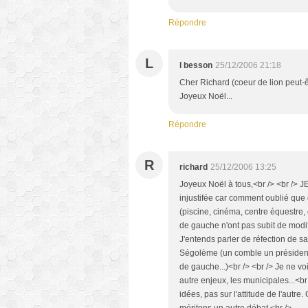
Répondre
L
l besson
25/12/2006 21:18
Cher Richard (coeur de lion peut-êt
Joyeux Noël...
Répondre
R
richard
25/12/2006 13:25
Joyeux Noël à tous,<br /> <br /> J
injustifée car comment oublié que 
(piscine, cinéma, centre équestre,
de gauche n'ont pas subit de modif
J'entends parler de réfection de s
Ségolème (un comble un président 
de gauche...)<br /> <br /> Je ne v
autre enjeux, les municipales...<br
idées, pas sur l'attitude de l'autre.