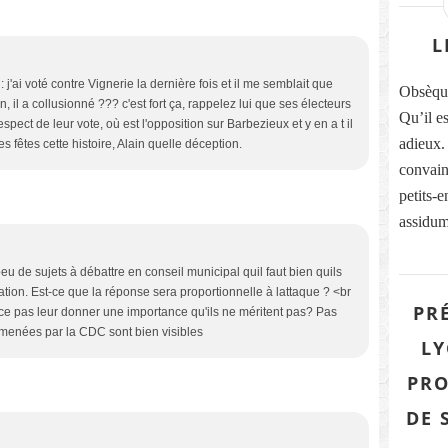
L
 j'ai voté contre Vignerie la dernière fois et il me semblait que
Obsèqu
n, il a collusionné ??? c'est fort ça, rappelez lui que ses électeurs
Qu’il e
pect de leur vote, où est l'opposition sur Barbezieux et y en a t il
adieux. 
 fêtes cette histoire, Alain quelle déception.
convain
petits-
assidum
eu de sujets à débattre en conseil municipal quil faut bien quils
tion. Est-ce que la réponse sera proportionnelle à lattaque ? <br
PR
-ce pas leur donner une importance qu'ils ne méritent pas? Pas
s menées par la CDC sont bien visibles
LY
PRO
DE 