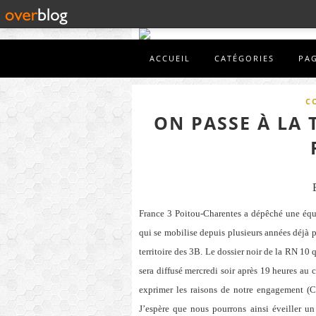
ACCUEIL
CATÉGORIES
PA
C
ON PASSE À LA 
France 3 Poitou-Charentes a dépêché une équi
qui se mobilise depuis plusieurs années déjà p
territoire des 3B. Le dossier noir de
la RN
10 q
sera diffusé mercredi soir après 19 heures au 
exprimer les raisons de notre engagement (C
J’espère que nous pourrons ainsi éveiller un