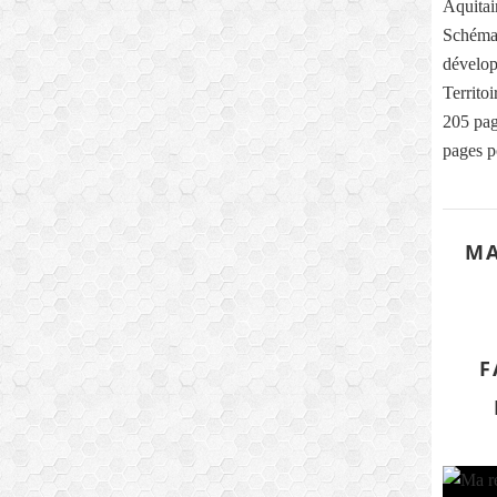
Aquitai
Schéma
dévelop
Territo
205 pag
pages p
MA
F