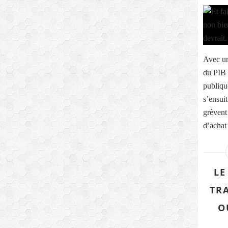
Avec un
du PIB 
publiqu
s’ensuit
grèvent
d’achat 
LE
TR
O