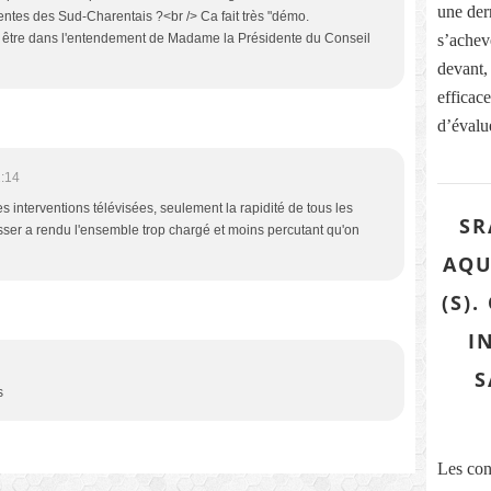
une dern
tentes des Sud-Charentais ?<br /> Ca fait très "démo.
s’acheve
peut être dans l'entendement de Madame la Présidente du Conseil
devant,
efficace
d’évalue
:14
 les interventions télévisées, seulement la rapidité de tous les
SR
sser a rendu l'ensemble trop chargé et moins percutant qu'on
AQU
(S)
I
S
s
Les con