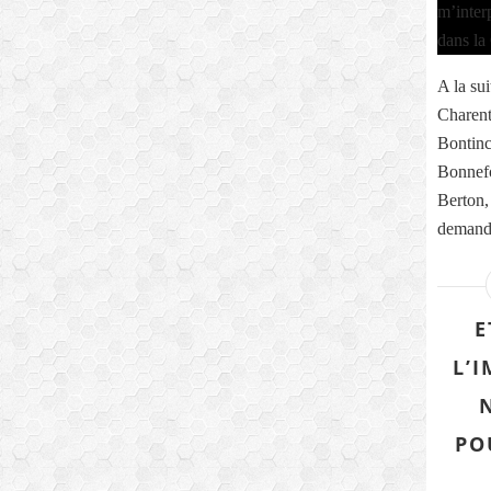
A la sui
Charent
Bontinc
Bonnefo
Berton,
demande
E
L’
PO