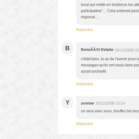
local qui mette en évidence les at
participative" ... Cela entrerait 
régional....
Répondre
B
BenoÃÂ®t Delatte
20/12/2006 22
c'était bien, tu as de l'avenir pour
messages qu'ils ont voulu faire pa
aurait souhaité.
Répondre
Y
yvonne
19/12/2006 13:14
on sera avec vous, bouffez les tou
Répondre