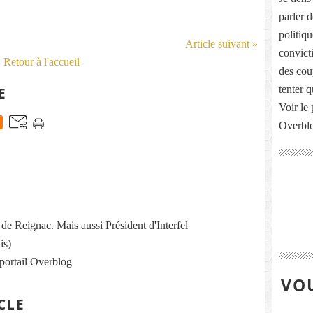
parler 
politiq
Article suivant »
convict
Retour à l'accueil
des cou
tenter 
E
Voir le 
Overbl
re de Reignac. Mais aussi Président d'Interfel
is)
 portail Overblog
VOU
CLE