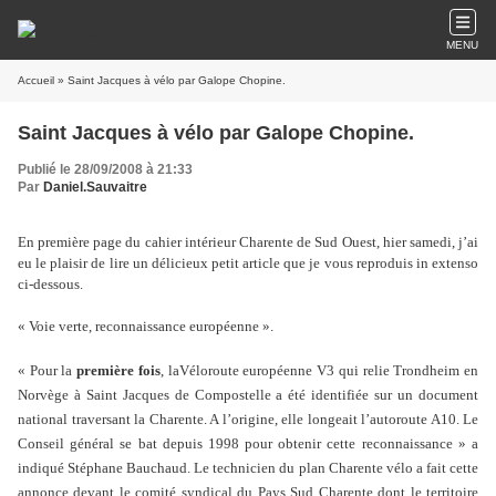
MENU
Accueil
» Saint Jacques à vélo par Galope Chopine.
Saint Jacques à vélo par Galope Chopine.
Publié le 28/09/2008 à 21:33
Par
Daniel.Sauvaitre
En première page du cahier intérieur Charente de Sud Ouest, hier samedi, j’ai
eu le plaisir de lire un délicieux petit article que je vous reproduis in extenso
ci-dessous.
« Voie verte, reconnaissance européenne ».
« Pour la
première fois
, laVéloroute européenne V3 qui relie Trondheim en
Norvège à Saint Jacques de Compostelle a été identifiée sur un document
national traversant la Charente. A l’origine, elle longeait l’autoroute A10. Le
Conseil général se bat depuis 1998 pour obtenir cette reconnaissance » a
indiqué Stéphane Bauchaud. Le technicien du plan Charente vélo a fait cette
annonce devant le comité syndical du Pays Sud Charente dont le territoire