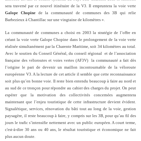
sera traversé par ce nouvel itinéraire de la V3. Il empruntera la voie verte
Galope Chopine
de la communauté de communes des 3B qui relie
Barbezieux à Chantillac sur une vingtaine de kilomètres ».
La communauté de communes a choisi en 2003 la stratégie de l’offre en
créant la voie verte Galope Chopine dans le prolongement de la voie verte
réalisée simultanément par la Charente Maritime, soit 34 kilomètres au total.
Avec le soutien du Conseil Général, du conseil régional
et de l’association
française des véloroutes et voies vertes (AF3V)
la communauté a fait dès
l’origine le pari de devenir un maillon incontournable de la véloroute
européenne V3. A la lecture de cet article il semble que cette reconnaissance
soit plus qu’en bonne voie. Il reste bien entendu beaucoup à faire au nord et
au sud de ce tronçon pour répondre au cahier des charges du projet. On peut
espérer que la motivation des collectivités concernées augmentera
maintenant que l’enjeu touristique de cette infrastructure devient évident.
Signalétique, services, rénovation du bâti tout au long de la voie, gestion
paysagère, il reste beaucoup à faire, y compris sur les 3B, pour qu’au fil des
jours le trafic s’intensifie nettement avec un public européen. A court terme,
c'est-à-dire 30 ans ou 40 ans, le résultat touristique et économique ne fait
plus aucun doute.