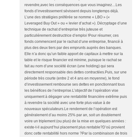
revendre,avec les conséquences que vous imaginez....Les
fonds d’investissement sévissent depuis longtemps déjà.
L’une des stratégies préférée se nomme « LBO » («
Leveraged Buy Out » ou « levier d’achat »). Décryptage d’une
technique de rachat d’entreprise très juteuse et
particulièrement destructrice d’emploi !Pour résumer, ces
fonds commencent par le rachat d’une entreprise, financé à
plus des deux tiers par des emprunts auprès des banques.
Elle n’a donc qu’un faible apport de capitaux à mettre sur la
table et le risque financier est minime, puisque le rachat se
fait au nom d’une société écran (une holding) qui sera
directement responsable des dettes contractées.Puis, sur une
période très courte (entre 2 et 4 ans en moyenne), le fond
d’investissement rembourse ses dettes en ponctionnant tous
les bénéfices de l’entreprise.L’objectif de l’opération vise
uniquement à dégager une rentabilité financière extrême puis
à revendre la société avec une forte plus-value à de
nouveaux spéculateurs.Le rendement de l’opération est
généralement d’au moins 25% par an, soit un doublement
voire un triplement (ou plus) de la mise en quelques années :
existe-t-il aujourd’hui placement plus rentable?D’où provient
donc cette rentabilité hors norme ?Par la combinaison de trois