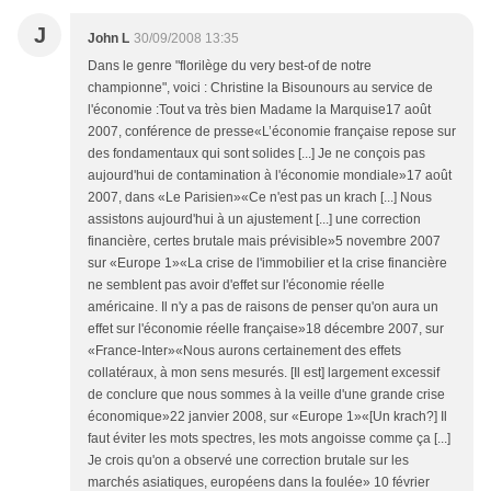
J
John L
30/09/2008 13:35
Dans le genre "florilège du very best-of de notre
championne", voici : Christine la Bisounours au service de
l'économie :Tout va très bien Madame la Marquise17 août
2007, conférence de presse«L’économie française repose sur
des fondamentaux qui sont solides [...] Je ne conçois pas
aujourd'hui de contamination à l'économie mondiale»17 août
2007, dans «Le Parisien»«Ce n'est pas un krach [...] Nous
assistons aujourd'hui à un ajustement [...] une correction
financière, certes brutale mais prévisible»5 novembre 2007
sur «Europe 1»«La crise de l'immobilier et la crise financière
ne semblent pas avoir d'effet sur l'économie réelle
américaine. Il n'y a pas de raisons de penser qu'on aura un
effet sur l'économie réelle française»18 décembre 2007, sur
«France-Inter»«Nous aurons certainement des effets
collatéraux, à mon sens mesurés. [Il est] largement excessif
de conclure que nous sommes à la veille d'une grande crise
économique»22 janvier 2008, sur «Europe 1»«[Un krach?] Il
faut éviter les mots spectres, les mots angoisse comme ça [...]
Je crois qu'on a observé une correction brutale sur les
marchés asiatiques, européens dans la foulée» 10 février