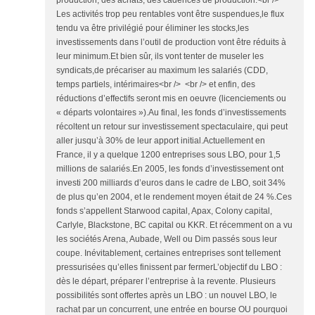
production, des achats, des cadences de production.<br />
Les activités trop peu rentables vont être suspendues,le flux
tendu va être privilégié pour éliminer les stocks,les
investissements dans l’outil de production vont être réduits à
leur minimum.Et bien sûr, ils vont tenter de museler les
syndicats,de précariser au maximum les salariés (CDD,
temps partiels, intérimaires<br /> <br /> et enfin, des
réductions d’effectifs seront mis en oeuvre (licenciements ou
« départs volontaires »).Au final, les fonds d’investissements
récoltent un retour sur investissement spectaculaire, qui peut
aller jusqu’à 30% de leur apport initial.Actuellement en
France, il y a quelque 1200 entreprises sous LBO, pour 1,5
millions de salariés.En 2005, les fonds d’investissement ont
investi 200 milliards d’euros dans le cadre de LBO, soit 34%
de plus qu’en 2004, et le rendement moyen était de 24 %.Ces
fonds s’appellent Starwood capital, Apax, Colony capital,
Carlyle, Blackstone, BC capital ou KKR. Et récemment on a vu
les sociétés Arena, Aubade, Well ou Dim passés sous leur
coupe. Inévitablement, certaines entreprises sont tellement
pressurisées qu’elles finissent par fermerL’objectif du LBO :
dès le départ, préparer l’entreprise à la revente. Plusieurs
possibilités sont offertes après un LBO : un nouvel LBO, le
rachat par un concurrent, une entrée en bourse OU pourquoi