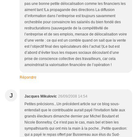
pas une bonne petite délocalisation comme les financiers les
aiment tant !La propagande des directions La diffusion
d’information dans l’entreprise est toujours savamment
orchestrée pour convaincre les salariés du bien fondé des
restructurations (sauvegarde de la compétitivité de
l’entreprise et de ses emplois, menace de délocalisation voire
d’une vente : ce qui est un comble quand on sait que la vente
est l’objectif final des spéculateurs dès l’achat !)Le but est
d’abord d’éviter tous les risques sociaux découlant d’une
prise de conscience collective des travailleurs, car cela
amoindrirait la valorisation financière de l’opération !
Répondre
J
Jacques Mikulovic
26/09/2008 14:54
Petites précisions...Un précédent article sur ce blog sous-
entendait que le contribuable aurait payé l'invitation faite aux
grands électeurs dimanche dernier par Michel Boutant et
Nicole Bonnefoy. Ce n'est pas le cas, mais bel et bien les
sympathisants qui ont mis la main à la poche...Petite question:
qui a payé le repas offert par Bussereau aux élus du Sud-