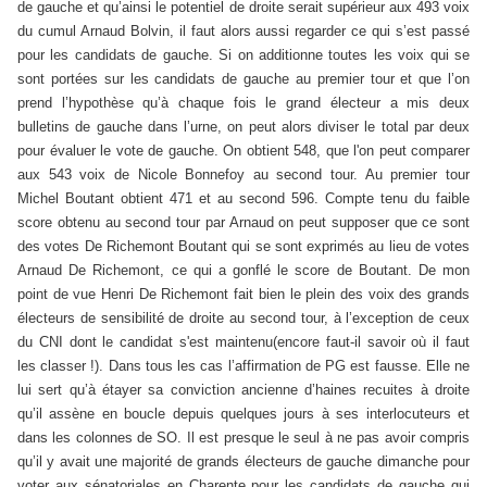
de gauche et qu’ainsi le potentiel de droite serait supérieur aux 493 voix
du cumul Arnaud Bolvin, il faut alors aussi regarder ce qui s’est passé
pour les candidats de gauche. Si on additionne toutes les voix qui se
sont portées sur les candidats de gauche au premier tour et que l’on
prend l’hypothèse qu’à chaque fois le grand électeur a mis deux
bulletins de gauche dans l’urne, on peut alors diviser le total par deux
pour évaluer le vote de gauche. On obtient 548, que l'on peut comparer
aux 543 voix de Nicole Bonnefoy au second tour. Au premier tour
Michel Boutant obtient 471 et au second 596. Compte tenu du faible
score obtenu au second tour par Arnaud on peut supposer que ce sont
des votes De Richemont Boutant qui se sont exprimés au lieu de votes
Arnaud De Richemont, ce qui a gonflé le score de Boutant. De mon
point de vue Henri De Richemont fait bien le plein des voix des grands
électeurs de sensibilité de droite au second tour, à l’exception de ceux
du CNI dont le candidat s'est maintenu(encore faut-il savoir où il faut
les classer !). Dans tous les cas l’affirmation de PG est fausse. Elle ne
lui sert qu’à étayer sa conviction ancienne d’haines recuites à droite
qu’il assène en boucle depuis quelques jours à ses interlocuteurs et
dans les colonnes de SO. Il est presque le seul à ne pas avoir compris
qu’il y avait une majorité de grands électeurs de gauche dimanche pour
voter aux sénatoriales en Charente pour les candidats de gauche qui