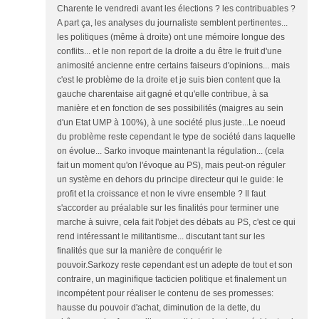
Charente le vendredi avant les élections ? les contribuables ?
A part ça, les analyses du journaliste semblent pertinentes...
les politiques (même à droite) ont une mémoire longue des
conflits... et le non report de la droite a du être le fruit d'une
animosité ancienne entre certains faiseurs d'opinions... mais
c'est le problème de la droite et je suis bien content que la
gauche charentaise ait gagné et qu'elle contribue, à sa
manière et en fonction de ses possibilités (maigres au sein
d'un Etat UMP à 100%), à une société plus juste...Le noeud
du problème reste cependant le type de société dans laquelle
on évolue... Sarko invoque maintenant la régulation... (cela
fait un moment qu'on l'évoque au PS), mais peut-on réguler
un système en dehors du principe directeur qui le guide: le
profit et la croissance et non le vivre ensemble ? Il faut
s'accorder au préalable sur les finalités pour terminer une
marche à suivre, cela fait l'objet des débats au PS, c'est ce qui
rend intéressant le militantisme... discutant tant sur les
finalités que sur la manière de conquérir le
pouvoir.Sarkozy reste cependant est un adepte de tout et son
contraire, un maginifique tacticien politique et finalement un
incompétent pour réaliser le contenu de ses promesses:
hausse du pouvoir d'achat, diminution de la dette, du