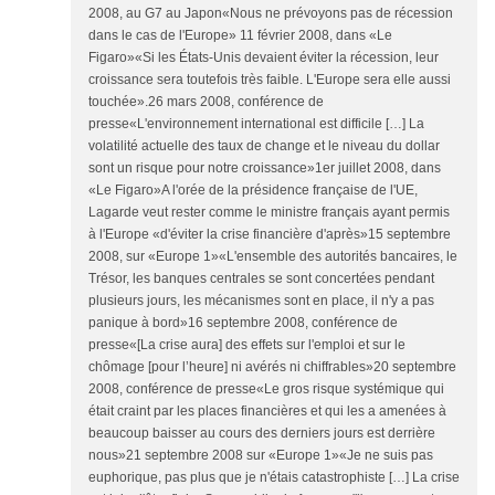
2008, au G7 au Japon«Nous ne prévoyons pas de récession
dans le cas de l'Europe» 11 février 2008, dans «Le
Figaro»«Si les États-Unis devaient éviter la récession, leur
croissance sera toutefois très faible. L'Europe sera elle aussi
touchée».26 mars 2008, conférence de
presse«L'environnement international est difficile […] La
volatilité actuelle des taux de change et le niveau du dollar
sont un risque pour notre croissance»1er juillet 2008, dans
«Le Figaro»A l'orée de la présidence française de l'UE,
Lagarde veut rester comme le ministre français ayant permis
à l'Europe «d'éviter la crise financière d'après»15 septembre
2008, sur «Europe 1»«L'ensemble des autorités bancaires, le
Trésor, les banques centrales se sont concertées pendant
plusieurs jours, les mécanismes sont en place, il n'y a pas
panique à bord»16 septembre 2008, conférence de
presse«[La crise aura] des effets sur l'emploi et sur le
chômage [pour l’heure] ni avérés ni chiffrables»20 septembre
2008, conférence de presse«Le gros risque systémique qui
était craint par les places financières et qui les a amenées à
beaucoup baisser au cours des derniers jours est derrière
nous»21 septembre 2008 sur «Europe 1»«Je ne suis pas
euphorique, pas plus que je n'étais catastrophiste […] La crise