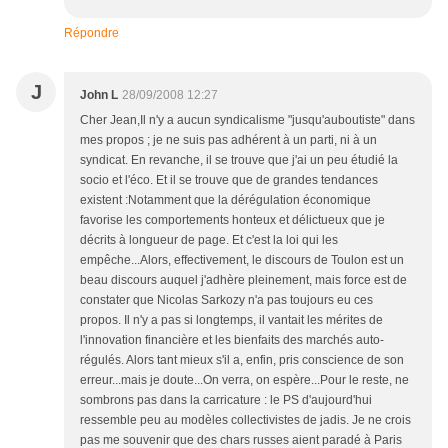
Répondre
J
John L
28/09/2008 12:27
Cher Jean,Il n'y a aucun syndicalisme "jusqu'auboutiste" dans
mes propos ; je ne suis pas adhérent à un parti, ni à un
syndicat. En revanche, il se trouve que j'ai un peu étudié la
socio et l'éco. Et il se trouve que de grandes tendances
existent :Notamment que la dérégulation économique
favorise les comportements honteux et délictueux que je
décrits à longueur de page. Et c'est la loi qui les
empêche...Alors, effectivement, le discours de Toulon est un
beau discours auquel j'adhère pleinement, mais force est de
constater que Nicolas Sarkozy n'a pas toujours eu ces
propos. Il n'y a pas si longtemps, il vantait les mérites de
l'innovation financière et les bienfaits des marchés auto-
régulés. Alors tant mieux s'il a, enfin, pris conscience de son
erreur...mais je doute...On verra, on espère...Pour le reste, ne
sombrons pas dans la carricature : le PS d'aujourd'hui
ressemble peu au modèles collectivistes de jadis. Je ne crois
pas me souvenir que des chars russes aient paradé à Paris