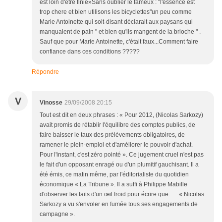
est loin d'être finie»Sans oublier le fameux : "l'essence est
trop chere et bien utilisons les bicyclettes"un peu comme
Marie Antoinette qui soit-disant déclarait aux paysans qui
manquaient de pain " et bien qu'ils mangent de la brioche " .
Sauf que pour Marie Antoinette, c'était faux...Comment faire
confiance dans ces conditions ?????
Répondre
V
Vinosse
29/09/2008 20:15
Tout est dit en deux phrases : « Pour 2012, (Nicolas Sarkozy)
avait promis de rétablir l'équilibre des comptes publics, de
faire baisser le taux des prélèvements obligatoires, de
ramener le plein-emploi et d'améliorer le pouvoir d'achat.
Pour l'instant, c'est zéro pointé ». Ce jugement cruel n'est pas
le fait d'un opposant enragé ou d'un plumitif gauchisant. Il a
été émis, ce matin même, par l'éditorialiste du quotidien
économique « La Tribune ». Il a suffi à Philippe Mabille
d'observer les faits d'un œil froid pour écrire que: « Nicolas
Sarkozy a vu s'envoler en fumée tous ses engagements de
campagne ».