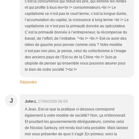
c’est la concurrence qui réduit les prix, qui élimine les rentes
et qui profite à tous les<br /> consommateurs.<br /> Le
capitalisme ce n’est pas le court terme, c’est la longue durée,
l’accumulation du capital, la croissance à long terme.<br /> Le
capitalisme ce n’est pas la primauté donnée au spéculateur.
C’est la primauté donnée à l’entrepreneur, la récompense du
travail, de l’effort, de l’initiative. "<br /> <br /> Est-ce avoir des
idées de gauche pour penser comme cela ? Votre modèle
n’est pas non plus, je pense, celui du collectivisme à l’image
des anciens pays de l’Est ou de la Chine.<br /> Suis-je
utopiste de penser qu’ensemble nous pouvons œuvrer pour
le bien de notre société ?<br />
Répondre
J
John L
27/09/2008 06:59
A Jean, Est-ce que la pratique ci-dessous correspond
également à votre modèle de société? Non, ça m'étonnerait.
Et pourtant les gouvernements dérégulateurs, comme celui
de Nicolas Sarkozy, ont rendu tout cela possible. Mais laissez
moi vous présenter de quoi il s'agit :En primeur, voici la