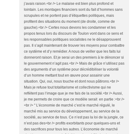
j’avais raison.<br /> Le malaise est bien plus profond et
lointain. Les montages financiers sont du fait d’hommes sans
scrupules et ne portent pas d’étiquettes politiques, mais
profitent des situations du moment (de droite, comme de
gauche).<br /> Certes nous devons les condamner et les
propos tenus lors du discours de Toulon vont dans ce sens et
les responsables politiques socialistes ne le désapprouvent
pas. Il s’agit maintenant de trouver les moyens pour combattre
ce système et d’y remédier. A nous de veiller que les faits lui
donneront raison. Et je serai un des premiers à le dénoncer si
le gouvernement n’agit pas.<br /> Mais de grâce n’utilisez pas
des arguments d’un système pour décrédibiliser la volonté
d’un homme mettant tout en œuvre pour assainir une
situation. Qui, oui, nous touche et dont nous pâtirons.<br />
Mais je refuse tout totalitarisme et collectivisme qui ne
reflètent pas l’image que je me fais de la société.<br /> Aussi,
je me permets de croire que ce modèle serait en partie :<br />
<br /> " L’économie de marché c’est le marché régulé, le
marché mis au service du développement, au service de la
société, au service de tous. Ce n’est pas la loi de la jungle, ce
n’est pas des<br /> profits exorbitants pour quelques-uns et
des sacrifices pour tous les autres. L’économie de marché