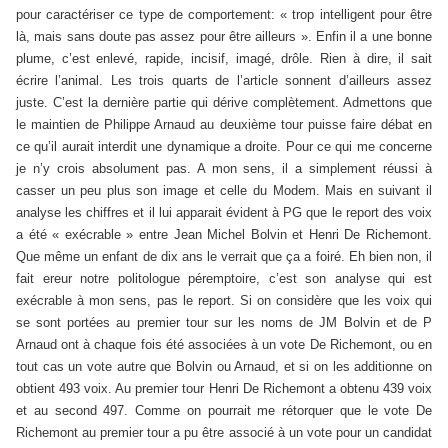
pour caractériser ce type de comportement: « trop intelligent pour être
là, mais sans doute pas assez pour être ailleurs ». Enfin il a une bonne
plume, c’est enlevé, rapide, incisif, imagé, drôle. Rien à dire, il sait
écrire l’animal. Les trois quarts de l’article sonnent d’ailleurs assez
juste. C’est la dernière partie qui dérive complètement. Admettons que
le maintien de Philippe Arnaud au deuxième tour puisse faire débat en
ce qu’il aurait interdit une dynamique a droite. Pour ce qui me concerne
je n’y crois absolument pas. A mon sens, il a simplement réussi à
casser un peu plus son image et celle du Modem. Mais en suivant il
analyse les chiffres et il lui apparait évident à PG que le report des voix
a été « exécrable » entre Jean Michel Bolvin et Henri De Richemont.
Que même un enfant de dix ans le verrait que ça a foiré. Eh bien non, il
fait ereur notre politologue péremptoire, c’est son analyse qui est
exécrable à mon sens, pas le report. Si on considère que les voix qui
se sont portées au premier tour sur les noms de JM Bolvin et de P
Arnaud ont à chaque fois été associées à un vote De Richemont, ou en
tout cas un vote autre que Bolvin ou Arnaud, et si on les additionne on
obtient 493 voix. Au premier tour Henri De Richemont a obtenu 439 voix
et au second 497. Comme on pourrait me rétorquer que le vote De
Richemont au premier tour a pu être associé à un vote pour un candidat