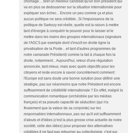
chômage.... bref un meilleur candidat qu'un bon président qui
va en plus se dedouanner sur la situation internationale pour
expliquer son échec... Encore un peu comme ça et plus
aucun politique ne sera crédible...Si l'impuissance de la
politique de Sarkozy est réelle, quelle est la raison à mettre
tant d'énergie à conquérir le pouvoir pour le laisser et le
mettre dans les mains des groupes internationaux (signature
de l'AGCS par exemple dont s'inscrit en droite ligne la
privatisation de la Poste... et tant d'autres programmes de
notre camarade Président) comme la fait à chaque fois la
droite, notamment... Aujourd'hui, retour d'une régulation
annoncée, tant mieux, mais avec quels objectifs pour les
citoyens et reste encore à savoir concrètement comment:
l'Europe est sans doute une bonne solution pour définir une
stratégie, pas sur néanmoins que notre Président est encore
suffisamment de crédibilité internationale ? En effet, malgré la
communication romantique (orchéstrée par les médias
français) et sa pseudo capacité de séduction (qui n'a
finalement que la valeur de sa conjointe) sur les
responsables internationnaux, pas sur qu'il est suffisamment
d'atouts et d'idées (c'est la plus grosse crise actuelle de notre
société, celle des idées) pour proposer des alternatives
crédibles.Il ne faut pas retourner au collectivisme, c'est sur,