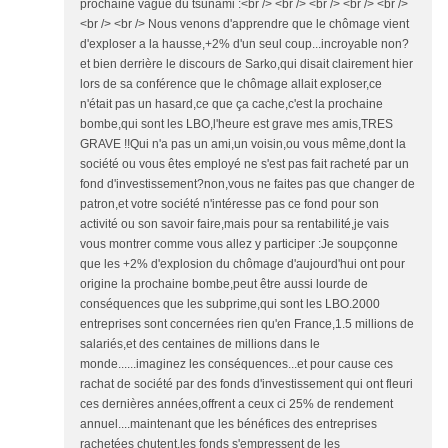
prochaine vague du tsunami :<br /> <br /> <br /> <br /> <br />
<br /> <br /> Nous venons d'apprendre que le chômage vient
d'exploser a la hausse,+2% d'un seul coup...incroyable non?
et bien derrière le discours de Sarko,qui disait clairement hier
lors de sa conférence que le chômage allait exploser,ce
n'était pas un hasard,ce que ça cache,c'est la prochaine
bombe,qui sont les LBO,l'heure est grave mes amis,TRES
GRAVE !!Qui n'a pas un ami,un voisin,ou vous même,dont la
société ou vous êtes employé ne s'est pas fait racheté par un
fond d'investissement?non,vous ne faites pas que changer de
patron,et votre société n'intéresse pas ce fond pour son
activité ou son savoir faire,mais pour sa rentabilité,je vais
vous montrer comme vous allez y participer :Je soupçonne
que les +2% d'explosion du chômage d'aujourd'hui ont pour
origine la prochaine bombe,peut être aussi lourde de
conséquences que les subprime,qui sont les LBO.2000
entreprises sont concernées rien qu'en France,1.5 millions de
salariés,et des centaines de millions dans le
monde......imaginez les conséquences...et pour cause ces
rachat de société par des fonds d'investissement qui ont fleuri
ces dernières années,offrent a ceux ci 25% de rendement
annuel....maintenant que les bénéfices des entreprises
rachetées chutent,les fonds s'empressent de les