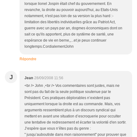
lorsque lionel Jospin était chef du gouvernement. En
revanche, la droite au pouvoir aujourd'hui, au Etats-Unis
notamment, n'est pas loin de sa version la plus hard :-
limitation des libertés individuelles grâce au Patriot Act,
guerre avec un pays par an, dogmes économiques dont on
sait ce qu'ils apportent, plus de système de santé, une
espérance de vie en berne,,...et je peux continuer
longtemps.CordialementJohn
Répondre
J
Jean
28/09/2008 11:56
<br /> John ,<br /> Vos commentaires sont justes, mais ne
sont pas du fait de la seule politique soutenue par le
Président. Ces pratiques déplorables n’existent pas
uniquement lorsque la droite est au commande. Mais, vos
arguments ressemblent plus à un discours syndical qui
mettent en avant une situation d’escroquerie pour occulter
une tentative de redressement et écarter la volonté d'en sortir.
J’espère que vous n’êtes pas du genre :
" jusqu’auboutiste dans mon raisonnement" pour prouver que