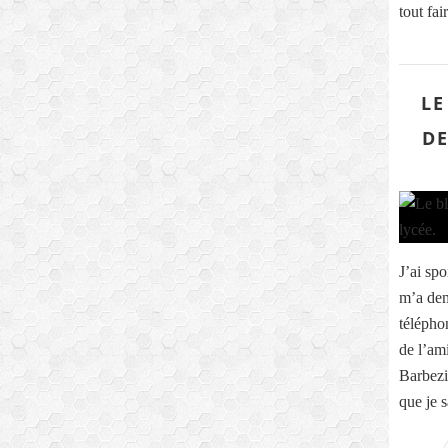
tout fa
LE
DE
J’ai sp
m’a dem
télépho
de l’am
Barbezi
que je s