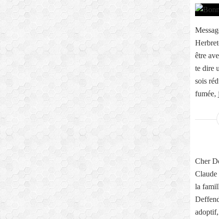
Message
Herbret
être ave
te dire
sois réd
fumée, j
Cher Dé
Claude 
la fami
Deffend
adoptif