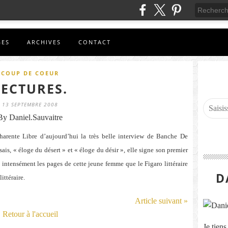
GES
ARCHIVES
CONTACT
COUP DE COEUR
LECTURES.
13 SEPTEMBRE 2008
By Daniel.Sauvaitre
harente Libre d’aujourd’hui la très belle interview de Banche De
s, « éloge du désert » et « éloge du désir », elle signe son premier
re intensément les pages de cette jeune femme que le Figaro littéraire
D
ittéraire.
Article suivant »
Retour à l'accueil
Je tien