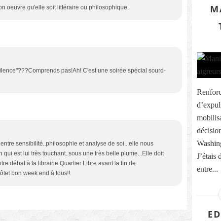
M
n oeuvre qu'elle soit littéraire ou philosophique.
 silence"???Comprends pas!Ah! C'est une soirée spécial sourd-
Renforc
d’expul
mobilis
décisio
Washing
.entre sensibilité..philosophie et analyse de soi...elle nous
i est lui très touchant..sous une très belle plume...Elle doit
J’étais 
e débat à la librairie Quartier Libre avant la fin de
entre...
ntôtet bon week end à tous!!
ED