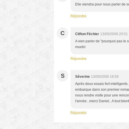
Elle viendra pour nous parler de so
Répondre
C
Clifton Féchier
13/09/2008 20:51
A vien parler de "pourquoi pas le
muets!
Répondre
S
Séverine
13/09/2008 18:59
Aprés deux essais fort intelligents.
embarque dans son premier roman qu
nous rendre visite pour une rencontr
l'année...merci Daniel...A tout bie
Répondre