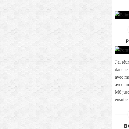
P
J'ai ré
dans le 
avec m
avec un
M6 jus
ensuite
B