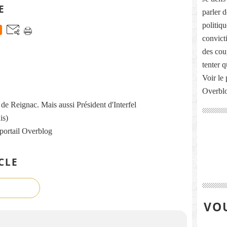
E
parler 
politiq
convict
des cou
tenter 
Voir le 
Overbl
re de Reignac. Mais aussi Président d'Interfel
is)
 portail Overblog
CLE
VOU