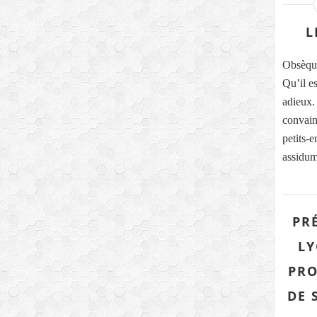
L
Obsèqu
Qu’il e
adieux. 
convain
petits-
assidum
PR
LY
PRO
DE 