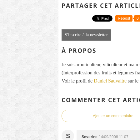
PARTAGER CET ARTICL
Repost
0
S'inscrire à la newsletter
À PROPOS
Je suis arboriculteur, viticulteur et mai
(Interprofession des fruits et légumes fra
Voir le profil de
Daniel Sauvaitre
sur le
COMMENTER CET ARTI
Ajouter un commentaire
S
Séverine
14/09/2008 11:07