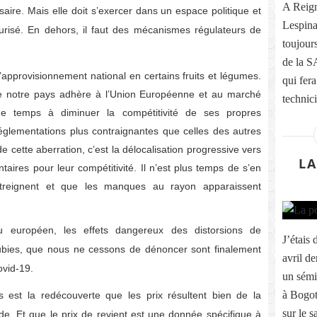
A Reign
saire. Mais elle doit s’exercer dans un espace politique et
Lespina
urisé. En dehors, il faut des mécanismes régulateurs de
toujours
de la S
’approvisionnement national en certains fruits et légumes.
qui fera
 notre pays adhère à l’Union Européenne et au marché
technici
e temps à diminuer la compétitivité de ses propres
églementations plus contraignantes que celles des autres
de cette aberration, c’est la délocalisation progressive vers
LA
ntaires pour leur compétitivité. Il n’est plus temps de s’en
treignent et que les manques au rayon apparaissent
u européen, les effets dangereux des distorsions de
J’étais
bies, que nous ne cessons de dénoncer sont finalement
avril d
ovid-19.
un sémi
à Bogot
est la redécouverte que les prix résultent bien de la
sur le s
nde. Et que le prix de revient est une donnée spécifique à