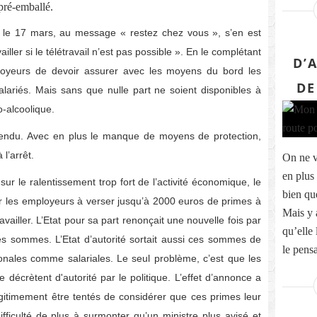
pré-emballé.
é le 17 mars, au message « restez chez vous », s’en est
iller si le télétravail n’est pas possible ». En le complétant
D’
loyeurs de devoir assurer avec les moyens du bord les
DE
alariés. Mais sans que nulle part ne soient disponibles à
-alcoolique.
endu. Avec en plus le manque de moyens de protection,
l’arrêt.
On ne v
en plus 
sur le ralentissement trop fort de l’activité économique, le
bien que
ter les employeurs à verser jusqu’à 2000 euros de primes à
Mais y 
ravailler. L’Etat pour sa part renonçait une nouvelle fois par
qu’elle 
 ces sommes. L’Etat d’autorité sortait aussi ces sommes de
le pensa
tronales comme salariales. Le seul problème, c’est que les
décrètent d'autorité par le politique. L’effet d’annonce a
égitimement être tentés de considérer que ces primes leur
fficulté de plus à surmonter qu’un ministre plus avisé et