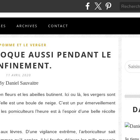
GES
ARCHIVES
CONTACT
POMME ET LE VERGER
OQUE AUSSI PENDANT LE
NFINEMENT.
11 AVRIL 2020
By Daniel Sauvaitre
 fleurs et les abeilles butinent. Ici ou là, les vergers sont
qu’elle est une boule de neige. C’est un pur émerveillement
D
es pomiculteurs l’heure est à l’espoir d’une belle récolte
ux lèvres. D’une vigilance extrême, l’arboriculteur sait
Je tien
pommes qu’il espère, il lui faudra déjouer les mille mauvais