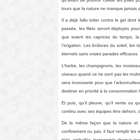
tours que la nature ne manque jamais de
Il a déjà fallu lutter contre le gel don
passée, les filets seront déployés pour
que soient les caprices du temps, la 
l’irrigation. Les brûlures du soleil, le
éternels sans vraies parades efficaces.
L’herbe, les champignons, les moisissure
oiseaux quand ce ne sont pas les mulots,
sera incessante pour que l’arboriculteu
destiner en priorité à la consommation
Et puis, qu’il pleuve, qu’il vente ou qu
continu avec ses équipes être dehors, da
De la même façon que la nature et l
confinement ou pas, il faut remplir les 
triés, emballés, transportés chaque jo