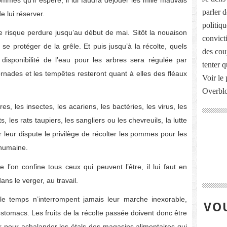
parler 
 lui réserver.
politiq
t le risque perdure jusqu’au début de mai. Sitôt la nouaison
convict
 se protéger de la grêle. Et puis jusqu’à la récolte, quels
des cou
disponibilité de l’eau pour les arbres sera régulée par
tenter 
s tornades et les tempêtes resteront quant à elles des fléaux
Voir le 
Overbl
s, les insectes, les acariens, les bactéries, les virus, les
 les rats taupiers, les sangliers ou les chevreuils, la lutte
r leur dispute le privilège de récolter les pommes pour les
 humaine.
e l’on confine tous ceux qui peuvent l’être, il lui faut en
ns le verger, au travail.
e temps n’interrompent jamais leur marche inexorable,
VOU
estomacs. Les fruits de la récolte passée doivent donc être
ur pour achalander les étals des magasins alimentaires qui