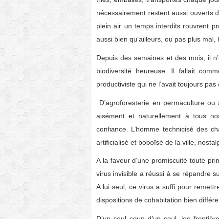
nécessairement restent aussi ouverts d
plein air un temps interdits rouvrent p
aussi bien qu'ailleurs, ou pas plus mal
Depuis des semaines et des mois, il n’é
biodiversité heureuse. Il fallait co
productiviste qui ne l’avait toujours pa
D’agroforesterie en permaculture ou ag
aisément et naturellement à tous nos
confiance. L’homme technicisé des c
artificialisé et boboïsé de la ville, nos
A la faveur d’une promiscuité toute pri
virus invisible a réussi à se répandre 
A lui seul, ce virus a suffi pour remet
dispositions de cohabitation bien différe
D’un seul coup d’un seul, les frontièr