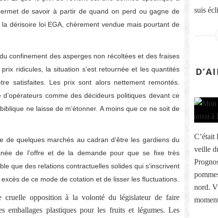
suis écl
permet de savoir à partir de quand on perd ou gagne de
 à la dérisoire loi EGA, chèrement vendue mais pourtant de
 du confinement des asperges non récoltées et des fraises
rix ridicules, la situation s’est retournée et les quantités
D’A
e satisfaites. Les prix sont alors nettement remontés.
d’opérateurs comme des décideurs politiques devant ce
iblique ne laisse de m’étonner. A moins que ce ne soit de
C’était 
ue de quelques marchés au cadran d’être les gardiens du
veille d
tanée de l’offre et de la demande pour que se fixe très
Prognos
ble que des relations contractuelles solides qui s’inscrivent
pommes 
excès de ce mode de cotation et de lisser les fluctuations.
nord. V
e cruelle opposition à la volonté du législateur de faire
moment 
les emballages plastiques pour les fruits et légumes. Les