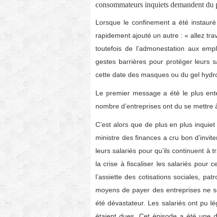
consommateurs inquiets demandent du 
Lorsque le confinement a été instaur
rapidement ajouté un autre : « allez trava
toutefois de l’admonestation aux emp
gestes barrières pour protéger leurs s
cette date des masques ou du gel hydro
Le premier message a été le plus ent
nombre d’entreprises ont du se mettre à 
C’est alors que de plus en plus inquiet 
ministre des finances a cru bon d’invi
leurs salariés pour qu’ils continuent à t
la crise à fiscaliser les salariés pour
l’assiette des cotisations sociales, pa
moyens de payer des entreprises ne se 
été dévastateur. Les salariés ont pu l
étaient dues. Cet épisode a été une di