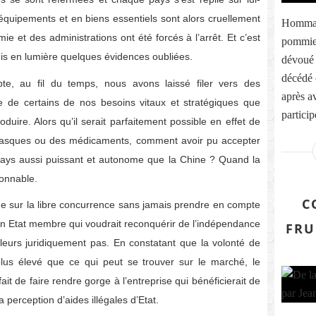
uipements et en biens essentiels sont alors cruellement
Hommag
e et des administrations ont été forcés à l’arrêt. Et c’est
pommier
mis en lumière quelques évidences oubliées.
dévoué 
décédé 
e, au fil du temps, nous avons laissé filer vers des
après av
re de certains de nos besoins vitaux et stratégiques que
particip
ire. Alors qu’il serait parfaitement possible en effet de
masques ou des médicaments, comment avoir pu accepter
pays aussi puissant et autonome que la Chine ? Quand la
donnable.
C
que sur la libre concurrence sans jamais prendre en compte
n Etat membre qui voudrait reconquérir de l’indépendance
FRU
illeurs juridiquement pas. En constatant que la volonté de
 plus élevé que ce qui peut se trouver sur le marché, le
it de faire rendre gorge à l’entreprise qui bénéficierait de
 perception d’aides illégales d’Etat.