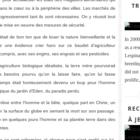
TR
ans le cœur ou à la périphérie des villes. Les marchés de
rogressivement tant ils sont nécessaires. On y réussit tout
, le mise en oeuvre des mesures de sécurité.
tait de bon ton que de louer la nature bienveillante et la
In 2000
mme une évidence crier haro sur ce baudet d’agriculteur
as a re
s compris, avec ses engins, ses engrais et ses pesticides.
Lespina
breedin
riculture biologique idéalisée, la terre mère pourvoirait
did not
 besoins pourvu qu’on la laisse faire, qu’on lui fasse
prolific
hamps était honteusement devenu un loup pour l’homme
talgique du jardin d’Eden, du paradis perdu.
mitive entre l’homme et la bête, quelque part en Chine, un
REC
sur la surface du globe en semant la mort sur son passage.
À J
tre en quelques jours l’homme et sa planète terre dans des
ntes.
es se sont refermées et chaque pays s’est replié sur lui-