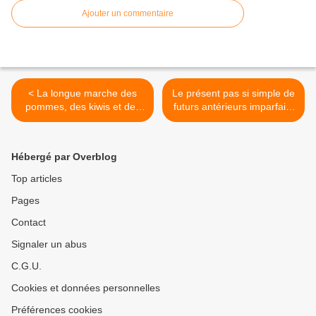
Ajouter un commentaire
< La longue marche des
Le présent pas si simple de
pommes, des kiwis et des
futurs antérieurs imparfaits
autres fruits et légumes de
pour les fruits et légumes
France vers les étals de
de France. >
Chine, du Japon et
Hébergé par Overblog
d’ailleurs.
Top articles
Pages
Contact
Signaler un abus
C.G.U.
Cookies et données personnelles
Préférences cookies