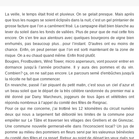
La veille, le temps était froid et pluvieux. On se gelait presque. Mais après
que tous les nuages se soient éclipsés dans la nuit, c’est un gel printanier de
grosse facture que l’on a carrément frisé. La campagne était bien blanche au
lever du soleil dans les fonds de vallées. Plus de peur que de mal cette fois
encore. On s’en tire aux alentours avec quelques bourgeons de vigne bien
enrhumés, pas beaucoup plus…pour l’instant. D'autres ont eu moins de
chance. Enfin, on peut penser que l’on est sorti maintenant de la zone de
risque. On a eu chaud quand même. Enfin froid plutôt.
Bougies, Frostbusters, Wind Tower, micro asperseurs, vont pouvoir entrer en
dormance jusqu’à l’année prochaine. Il y aura des pommes et du vin.
Combien? ça, on ne sait pas encore. Le parcours semé d'embûches jusqu'à
la récolte ne fait que commencer.
En revanche, passé l’air piquant du petit matin, c’est sous un ciel d’azur et
un beau soleil que le départ de la très célèbre randonnée du premier mai a
été donné par Dany. Marcheurs, joggeurs de tous âges et vététistes ont
répondu nombreux à l’appel du comité des fêtes de Reignac.
Pour ce qui me concerne, j’ai trottiné les 12 kilomètres du circuit numéro
deux qui nous a largement fait débordé les limites de la commune pour
empiéter sur Le Tâtre et traverser les villages des Grelliers et de Givrezac.
Une commune nouvelle germerait-elle dans l'inconscient local? Un jus de
pomme au milieu des pommiers en fleurs servi par les valeureux bénévoles
du comité des fêtes et ça repart. Retour au point de départ les yeux rivés sur